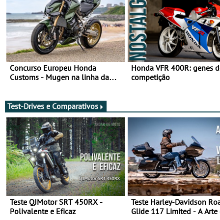
Concurso Europeu Honda
Honda VFR 400R: genes d
Customs - Mugen na linha da
competição
frente, vote nela para ganhar
Test-Drives e Comparativos
Teste QJMotor SRT 450RX -
Teste Harley-Davidson Ro
Polivalente e Eficaz
Glide 117 Limited - A Arte