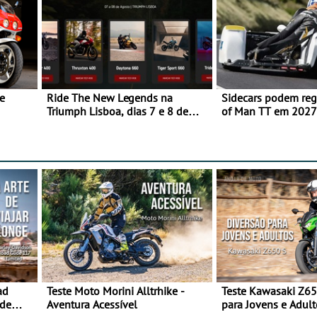
e
Ride The New Legends na
Sidecars podem regr
Triumph Lisboa, dias 7 e 8 de
of Man TT em 2027 
agosto
de segurança
ad
Teste Moto Morini Alltrhike -
Teste Kawasaki Z65
 de
Aventura Acessível
para Jovens e Adult