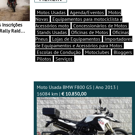
Motos Usadas
Agenda/Eventos
Motos
Novas
Equipamentos para motociclista e
Acessórios moto
Concessionários de Motos
Rally Raid
Stands Usadas
Oficinas de Motos
Oficinas
Pneus
Lojas de Equipamentos
Importadores
de Equipamentos e Acessórios para Motos
Escolas de Condução
Motoclubes
Bloggers
Pilotos
Serviços
Moto Usada BMW F800 GS | Ano 2013 |
16084 km |
€ 10.850,00