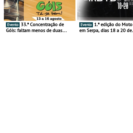
33.ª Concentração de
1.ª edição do Moto Fest
Evento
Evento
Góis: faltam menos de duas
em Serpa, dias 18 a 20 de
semanas! - De 13 a 16 de agosto
setembro - A cultura das 
rodas invade o Baixo Alen