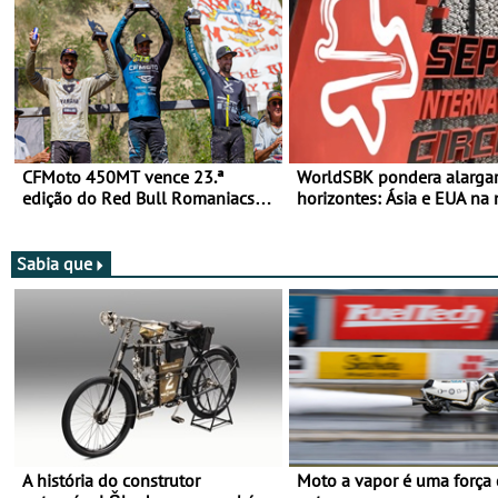
CFMoto 450MT vence 23.ª
WorldSBK pondera alarga
edição do Red Bull Romaniacs
horizontes: Ásia e EUA na 
nas 3 Categorias Adventure -
para 2027
Vitória na Ultimate, Core e Lite
Sabia que
A história do construtor
Moto a vapor é uma força