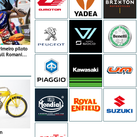
rimeiro piloto
Bull Romaniacs
in