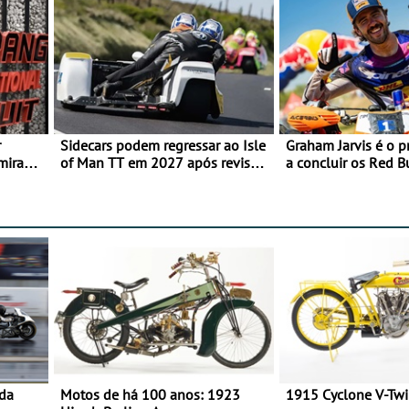
r
Sidecars podem regressar ao Isle
Graham Jarvis é o p
mira
of Man TT em 2027 após revisão
a concluir os Red 
de segurança
numa moto elétrica
 da
Motos de há 100 anos: 1923
1915 Cyclone V-Tw