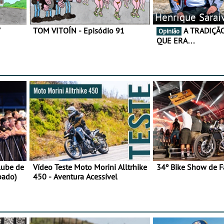
Henrique Sarai
7
TOM VITOÍN - Episódio 91
A TRADIÇÃO AINDA É O
Opinião
QUE ERA…
lube de
Vídeo Teste Moto Morini Alltrhike
34º Bike Show de F
bado)
450 - Aventura Acessível