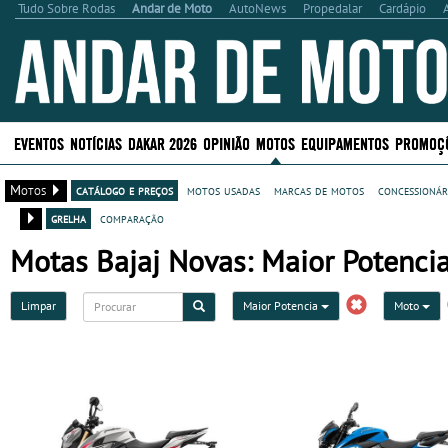
Tudo Sobre Rodas
Andar de Moto
AutoNews
Propedalar
Cardápio
EVENTOS
NOTÍCIAS
DAKAR 2026
OPINIÃO
MOTOS
EQUIPAMENTOS
PROMOÇ
Motos
catálogo e preços
motos usadas
marcas de motos
concessionár
grelha
comparação
Motas Bajaj Novas: Maior Potenci
Limpar
Maior Potencia
Moto