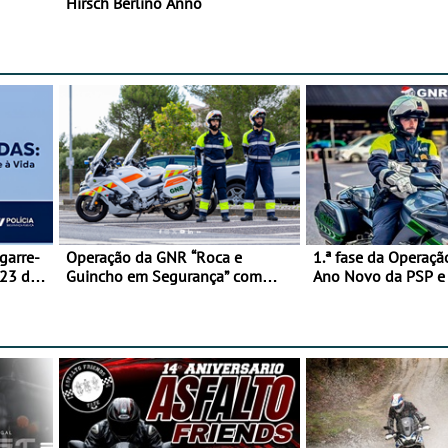
Hirsch Berlino Anno
garre-
Operação da GNR “Roca e
1.ª fase da Operaçã
 23 de
Guincho em Segurança” com
Ano Novo da PSP 
resultados que merecem reflexão
trágica