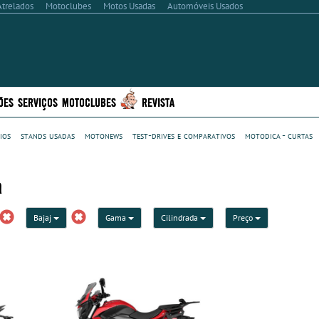
Atrelados
Motoclubes
Motos Usadas
Automóveis Usados
ÕES
SERVIÇOS
MOTOCLUBES
REVISTA
ios
stands usadas
motonews
test-drives e comparativos
motodica - curtas
a
Bajaj
Gama
Cilindrada
Preço