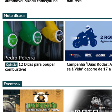
automóvel Škoda começou há
natureza
mais de 120 anos nas duas
rodas!
Moto dicas
Pedro Pereira
12 Dicas para poupar
Campanha “Duas Rodas: A
Opinião
se à Vida” decorre de 17 a
combustível
março
Eventos