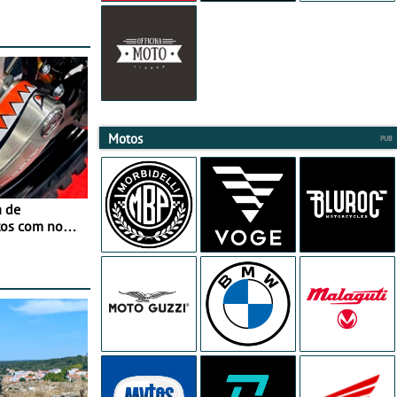
Motos
a de
tos com nova
 JawX