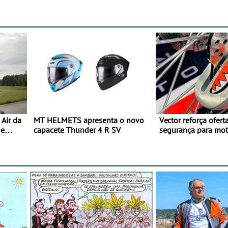
Air da
MT HELMETS apresenta o novo
Vector reforça ofert
de
capacete Thunder 4 R SV
segurança para mo
gama de cadeados