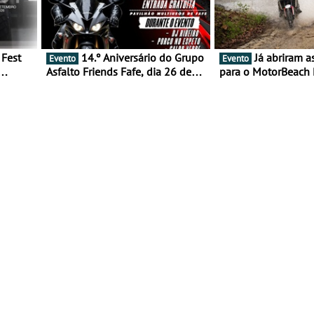
14.º Aniversário do Grupo
Já abriram as inscrições
Evento
Evento
Asfalto Friends Fafe, dia 26 de
para o MotorBeach 
duas
setembro de 2026
2026
tejo