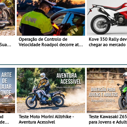
Operação de Controlo de
Kove 350 Rally de
 Sua
Velocidade Roadpol decorre até
chegar ao mercado
9 de agosto
ad
Teste Moto Morini Alltrhike -
Teste Kawasaki Z65
 de
Aventura Acessível
para Jovens e Adult