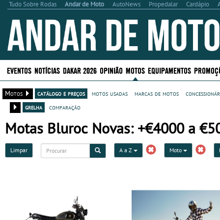
Tudo Sobre Rodas
Andar de Moto
AutoNews
Propedalar
Cardápio
EVENTOS
NOTÍCIAS
DAKAR 2026
OPINIÃO
MOTOS
EQUIPAMENTOS
PROMOÇ
Motos
catálogo e preços
motos usadas
marcas de motos
concessionár
grelha
comparação
Motas Bluroc Novas: +€4000 a €50
Limpar
A a Z
Moto