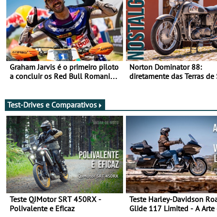
Graham Jarvis é o primeiro piloto
Norton Dominator 88:
a concluir os Red Bull Romaniacs
diretamente das Terras de
numa moto elétrica
Majestade
Test-Drives e Comparativos
Teste QJMotor SRT 450RX -
Teste Harley-Davidson Ro
Polivalente e Eficaz
Glide 117 Limited - A Arte