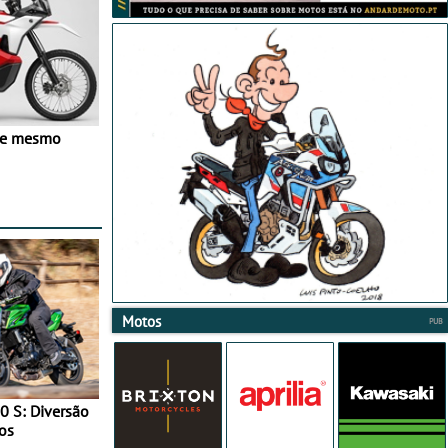
ve mesmo
Motos
0 S: Diversão
os