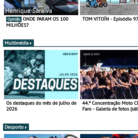
Henrique Saraiva
ONDE PARAM OS 100
TOM VITOÍN - Episódio 9
Opinião
MILHÕES?
Multimédia
Os destaques do mês de julho de
44.ª Concentração Moto C
2026
Faro - Galeria de fotos (sá
Desporto