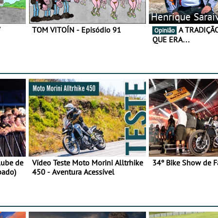
Henrique Sarai
7
TOM VITOÍN - Episódio 91
A TRADIÇÃO AINDA É O
Opinião
QUE ERA…
lube de
Vídeo Teste Moto Morini Alltrhike
34º Bike Show de F
bado)
450 - Aventura Acessível