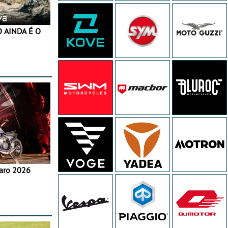
va
aro 2026