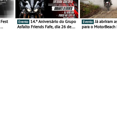
14.º Aniversário do Grupo
Já abriram as inscrições
Evento
Evento
Asfalto Friends Fafe, dia 26 de
para o MotorBeach 
duas
setembro de 2026
2026
tejo