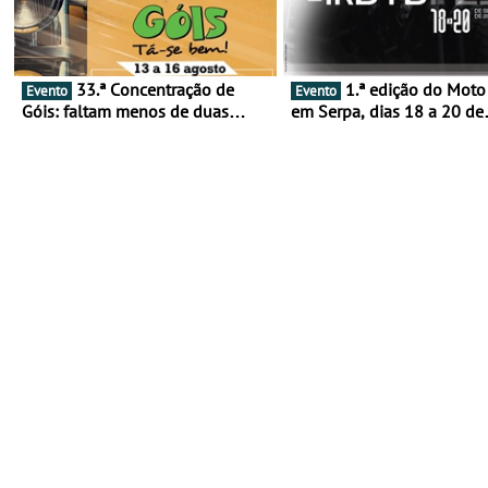
33.ª Concentração de
1.ª edição do Moto Fest
Evento
Evento
Góis: faltam menos de duas
em Serpa, dias 18 a 20 de
semanas! - De 13 a 16 de agosto
setembro - A cultura das 
rodas invade o Baixo Alen