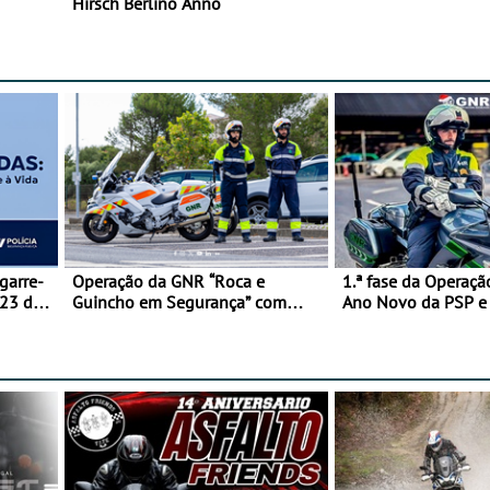
Hirsch Berlino Anno
garre-
Operação da GNR “Roca e
1.ª fase da Operaçã
 23 de
Guincho em Segurança” com
Ano Novo da PSP 
resultados que merecem reflexão
trágica