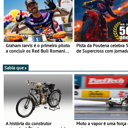
Graham Jarvis é o primeiro piloto
Pista da Poutena celebra 
a concluir os Red Bull Romaniacs
de Supercross com jornad
numa moto elétrica
dupla, dias 1 e 2 de agost
Sabia que
A história do construtor
Moto a vapor é uma força