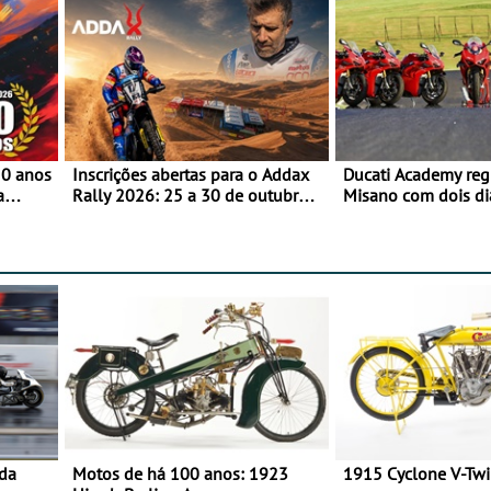
50 anos
Inscrições abertas para o Addax
Ducati Academy reg
a
Rally 2026: 25 a 30 de outubro -
Misano com dois di
o
Proposta de participação com o
à condução em circu
Team Bianchi Prata
e 23 de setembro, 
World Circuit
 da
Motos de há 100 anos: 1923
1915 Cyclone V-Tw