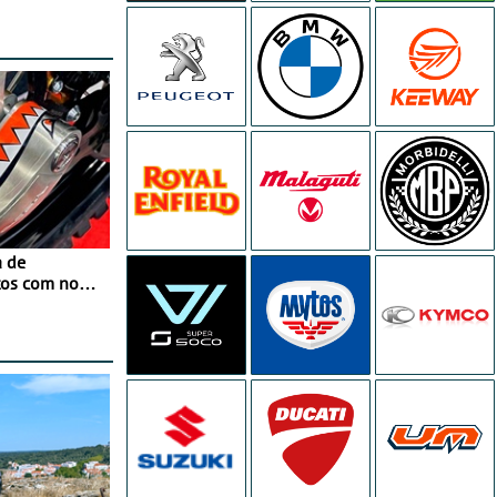
a de
tos com nova
 JawX