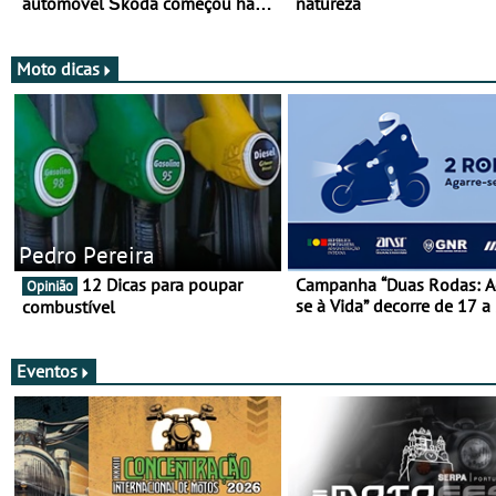
automóvel Škoda começou há
natureza
mais de 120 anos nas duas
rodas!
Moto dicas
Pedro Pereira
12 Dicas para poupar
Campanha “Duas Rodas: A
Opinião
se à Vida” decorre de 17 a
combustível
março
Eventos