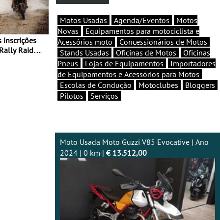
Motos Usadas
Agenda/Eventos
Motos
Novas
Equipamentos para motociclista e
Acessórios moto
Concessionários de Motos
Rally Raid
Stands Usadas
Oficinas de Motos
Oficinas
Pneus
Lojas de Equipamentos
Importadores
de Equipamentos e Acessórios para Motos
Escolas de Condução
Motoclubes
Bloggers
Pilotos
Serviços
Moto Usada Moto Guzzi V85 Evocative | Ano
2024 | 0 km |
€ 13.512,00