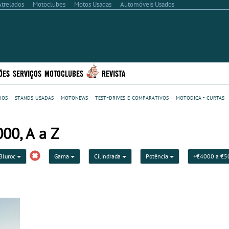
Atrelados
Motoclubes
Motos Usadas
Automóveis Usados
ÕES
SERVIÇOS
MOTOCLUBES
REVISTA
ios
stands usadas
motonews
test-drives e comparativos
motodica - curtas
00, A a Z
Bluroc
Gama
Cilindrada
Potência
+€4000 a €