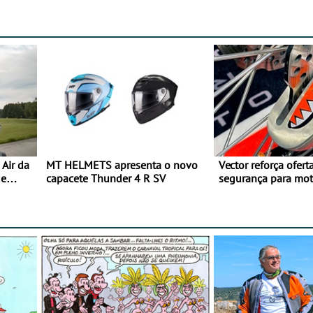
Air da
MT HELMETS apresenta o novo
Vector reforça ofert
de
capacete Thunder 4 R SV
segurança para mo
gama de cadeados