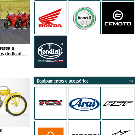
ressa a
as dedicados
ito - Dias 22
no Misano
Equipamentos e acessórios
in