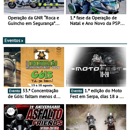
Operação da GNR “Roca e
1.ª fase da Operação de
Guincho em Segurança”
Natal e Ano Novo da PSP e
com resultados que
GNR menos trágica
merecem reflexão
Eventos
33.ª Concentração
1.ª edição do Moto
Evento
Evento
de Góis: faltam menos de
Fest em Serpa, dias 18 a 20
duas semanas! - De 13 a
de setembro - A cultura das
16 de agosto
duas rodas invade o Baixo
Alentejo