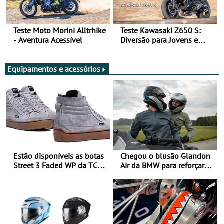
Teste Moto Morini Alltrhike
Teste Kawasaki Z650 S:
- Aventura Acessível
Diversão para Jovens e
Adultos
Equipamentos e acessórios
Estão disponíveis as botas
Chegou o blusão Glandon
Street 3 Faded WP da TCX
Air da BMW para reforçar
para utilização durante
oferta de equipamento de
todo o ano
verão