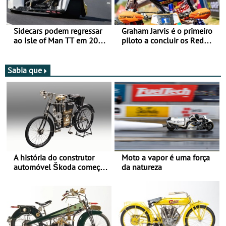
Sidecars podem regressar
Graham Jarvis é o primeiro
ao Isle of Man TT em 2027
piloto a concluir os Red
após revisão de segurança
Bull Romaniacs numa
moto elétrica
Sabia que
A história do construtor
Moto a vapor é uma força
automóvel Škoda começou
da natureza
há mais de 120 anos nas
duas rodas!