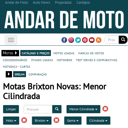
Andar de Moto
Auto News
Propedalar
Cardápio
Toggle
navigation
Motos
catálogo e preços
motos usadas
marcas de motos
concessionários
stands usadas
motonews
test-drives e comparativos
motodica - curtas
grelha
comparação
Motas Brixton Novas: Menor
Cilindrada
Limpar
Menor Cilindrada
Moto
Brixton
Gama
Cilindrada