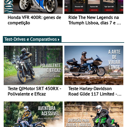
Honda VFR 400R: genes de
Ride The New Legends na
competição
Triumph Lisboa, dias 7 e 8
de agosto
Test-Drives e Comparativos
Teste QJMotor SRT 450RX -
Teste Harley-Davidson
Polivalente e Eficaz
Road Glide 117 Limited - A
Arte de Viajar Longe