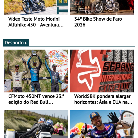
Vídeo Teste Moto Morini
34º Bike Show de Faro
Alltrhike 450 - Aventura
2026
Acessível
Desporto
CFMoto 450MT vence 23.ª
WorldSBK pondera alargar
edição do Red Bull
horizontes: Ásia e EUA na
Romaniacs nas 3
mira para 2027
Categorias Adventure -
Vitória na Ultimate, Core e
Lite