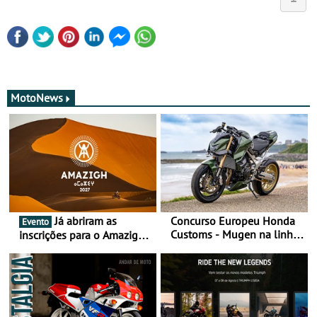
MotoNews
Já abriram as
Concurso Europeu Honda
Evento
Customs - Mugen na linha
inscrições para o Amazigh
da frente, vote nela para
Raid 2027, que decorre em
ganhar
Marrocos, de 23 abril a 1
maio - The ultimate
experience in Morocco