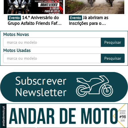
14.º Aniversário do
Já abriram as
Evento
Evento
Grupo Asfalto Friends Fafe,
inscrições para o
dia 26 de setembro de
MotorBeach Rally Raid
2026
2026
Motos Novas
Pesquisar
Motos Usadas
Pesquisar