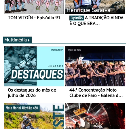
Henrique Saraiva
TOM VITOÍN - Episódio 91
A TRADIÇÃO AINDA
Opinião
É O QUE ERA…
Multimédia
Os destaques do mês de
44.ª Concentração Moto
julho de 2026
Clube de Faro - Galeria de
fotos (sábado)