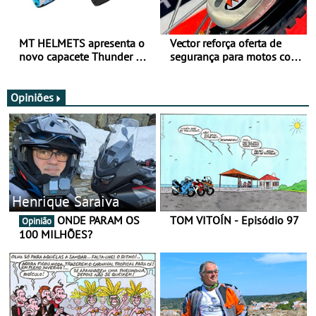
MT HELMETS apresenta o
Vector reforça oferta de
novo capacete Thunder 4 R
segurança para motos com
SV
nova gama de cadeados
JawX
Opiniões
Henrique Saraiva
ONDE PARAM OS
TOM VITOÍN - Episódio 97
Opinião
100 MILHÕES?