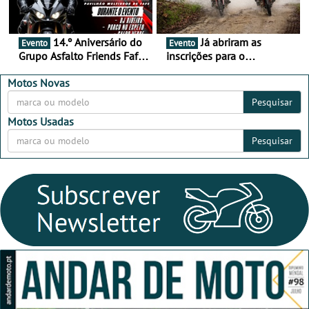
14.º Aniversário do
Já abriram as
Evento
Evento
Grupo Asfalto Friends Fafe,
inscrições para o
dia 26 de setembro de
MotorBeach Rally Raid
2026
2026
Motos Novas
Pesquisar
Motos Usadas
Pesquisar