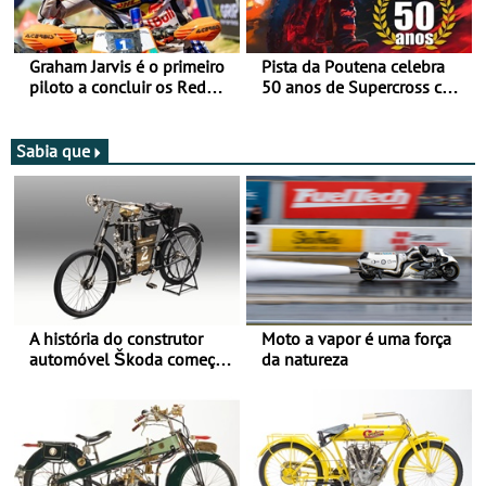
Graham Jarvis é o primeiro
Pista da Poutena celebra
piloto a concluir os Red
50 anos de Supercross com
Bull Romaniacs numa
jornada dupla, dias 1 e 2
moto elétrica
de agosto
Sabia que
A história do construtor
Moto a vapor é uma força
automóvel Škoda começou
da natureza
há mais de 120 anos nas
duas rodas!