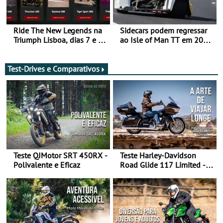
Ride The New Legends na
Sidecars podem regressar
Triumph Lisboa, dias 7 e 8
ao Isle of Man TT em 2027
de agosto
após revisão de segurança
Test-Drives e Comparativos
Teste QJMotor SRT 450RX -
Teste Harley-Davidson
Polivalente e Eficaz
Road Glide 117 Limited - A
Arte de Viajar Longe