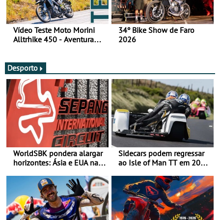
Vídeo Teste Moto Morini
34º Bike Show de Faro
Alltrhike 450 - Aventura
2026
Acessível
Desporto
WorldSBK pondera alargar
Sidecars podem regressar
horizontes: Ásia e EUA na
ao Isle of Man TT em 2027
mira para 2027
após revisão de segurança