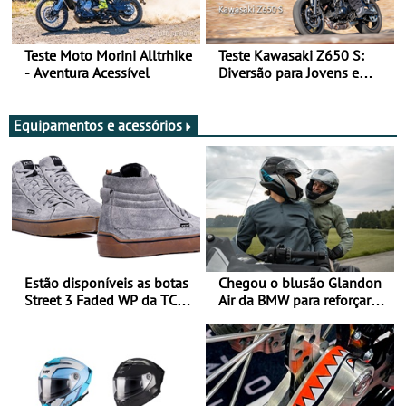
Teste Moto Morini Alltrhike
Teste Kawasaki Z650 S:
- Aventura Acessível
Diversão para Jovens e
Adultos
Equipamentos e acessórios
Estão disponíveis as botas
Chegou o blusão Glandon
Street 3 Faded WP da TCX
Air da BMW para reforçar
para utilização durante
oferta de equipamento de
todo o ano
verão