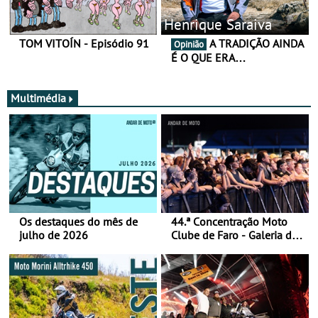
Henrique Saraiva
TOM VITOÍN - Episódio 91
A TRADIÇÃO AINDA
Opinião
É O QUE ERA…
Multimédia
Os destaques do mês de
44.ª Concentração Moto
julho de 2026
Clube de Faro - Galeria de
fotos (sábado)