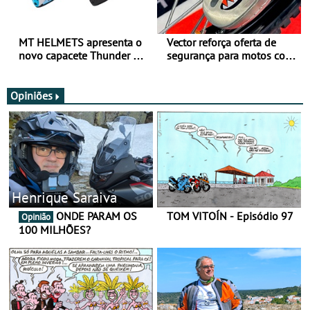
MT HELMETS apresenta o
Vector reforça oferta de
novo capacete Thunder 4 R
segurança para motos com
SV
nova gama de cadeados
JawX
Opiniões
Henrique Saraiva
ONDE PARAM OS
TOM VITOÍN - Episódio 97
Opinião
100 MILHÕES?