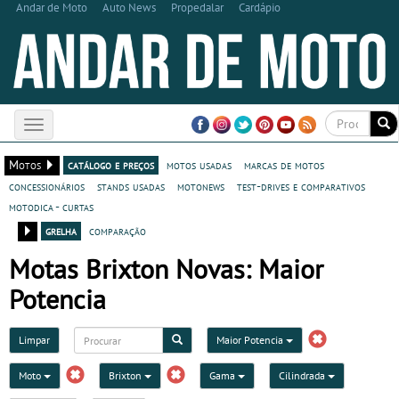
Andar de Moto
Auto News
Propedalar
Cardápio
Toggle
navigation
Motos
catálogo e preços
motos usadas
marcas de motos
concessionários
stands usadas
motonews
test-drives e comparativos
motodica - curtas
grelha
comparação
Motas Brixton Novas: Maior
Potencia
Limpar
Maior Potencia
Moto
Brixton
Gama
Cilindrada