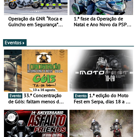
Operação da GNR “Roca e
1.ª fase da Operação de
Guincho em Segurança”
Natal e Ano Novo da PSP e
com resultados que
GNR menos trágica
merecem reflexão
Eventos
33.ª Concentração
1.ª edição do Moto
Evento
Evento
de Góis: faltam menos de
Fest em Serpa, dias 18 a 20
duas semanas! - De 13 a
de setembro - A cultura das
16 de agosto
duas rodas invade o Baixo
Alentejo