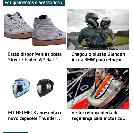
Equipamentos e acessórios
Estão disponíveis as botas
Chegou o blusão Glandon
Street 3 Faded WP da TCX
Air da BMW para reforçar
para utilização durante
oferta de equipamento de
todo o ano
verão
MT HELMETS apresenta o
Vector reforça oferta de
novo capacete Thunder 4 R
segurança para motos com
SV
nova gama de cadeados
JawX