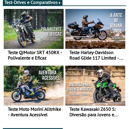
Test-Drives e Comparativos
Teste QJMotor SRT 450RX -
Teste Harley-Davidson
Polivalente e Eficaz
Road Glide 117 Limited - A
Arte de Viajar Longe
Teste Moto Morini Alltrhike
Teste Kawasaki Z650 S:
- Aventura Acessível
Diversão para Jovens e
Adultos