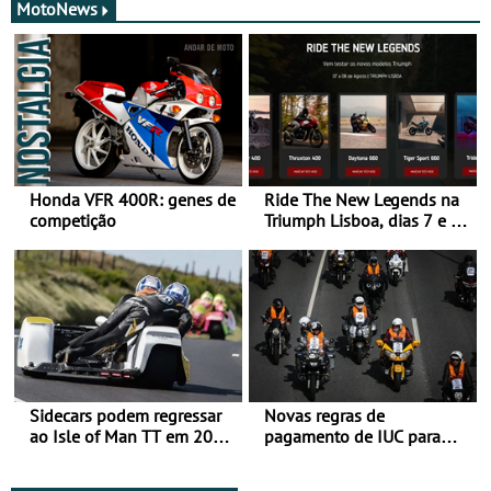
MotoNews
Honda VFR 400R: genes de
Ride The New Legends na
competição
Triumph Lisboa, dias 7 e 8
de agosto
Sidecars podem regressar
Novas regras de
ao Isle of Man TT em 2027
pagamento de IUC para
após revisão de segurança
2028 - Com ano de
transição em 2027