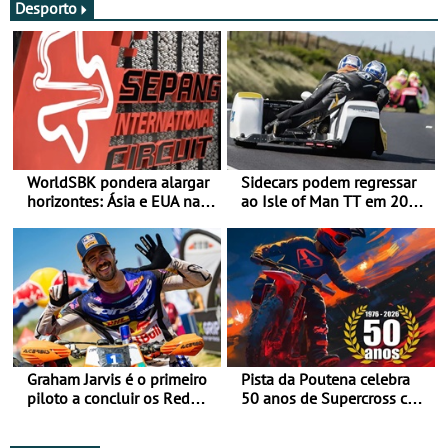
Desporto
WorldSBK pondera alargar
Sidecars podem regressar
horizontes: Ásia e EUA na
ao Isle of Man TT em 2027
mira para 2027
após revisão de segurança
Graham Jarvis é o primeiro
Pista da Poutena celebra
piloto a concluir os Red
50 anos de Supercross com
Bull Romaniacs numa
jornada dupla, dias 1 e 2
moto elétrica
de agosto