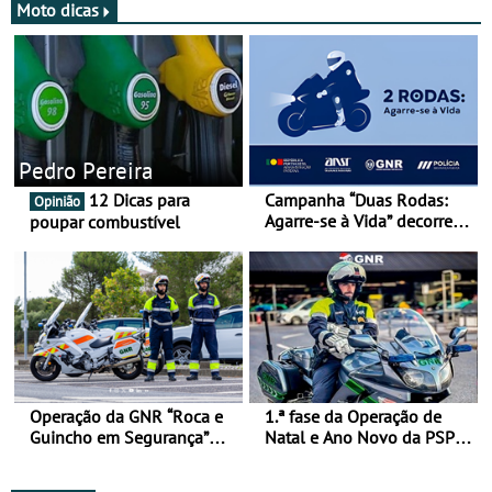
Moto dicas
Pedro Pereira
12 Dicas para
Campanha “Duas Rodas:
Opinião
Agarre-se à Vida” decorre
poupar combustível
de 17 a 23 de março
Operação da GNR “Roca e
1.ª fase da Operação de
Guincho em Segurança”
Natal e Ano Novo da PSP e
com resultados que
GNR menos trágica
merecem reflexão