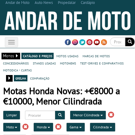
Andar de Moto
Auto News
Propedalar
Cardápio
Toggle
navigation
Motos
catálogo e preços
motos usadas
marcas de motos
concessionários
stands usadas
motonews
test-drives e comparativos
motodica - curtas
grelha
comparação
Motas Honda Novas: +€8000 a
€10000, Menor Cilindrada
Limpar
Menor Cilindrada
Moto
Honda
Gama
Cilindrada