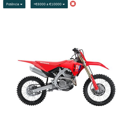
Potência
+€8000 a €10000