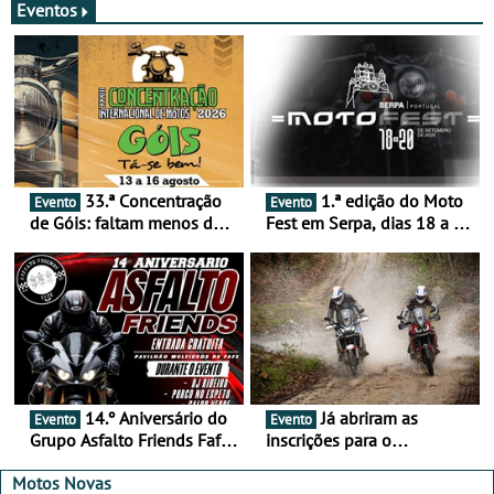
Eventos
33.ª Concentração
1.ª edição do Moto
Evento
Evento
de Góis: faltam menos de
Fest em Serpa, dias 18 a 20
duas semanas! - De 13 a
de setembro - A cultura das
16 de agosto
duas rodas invade o Baixo
Alentejo
14.º Aniversário do
Já abriram as
Evento
Evento
Grupo Asfalto Friends Fafe,
inscrições para o
dia 26 de setembro de
MotorBeach Rally Raid
2026
2026
Motos Novas