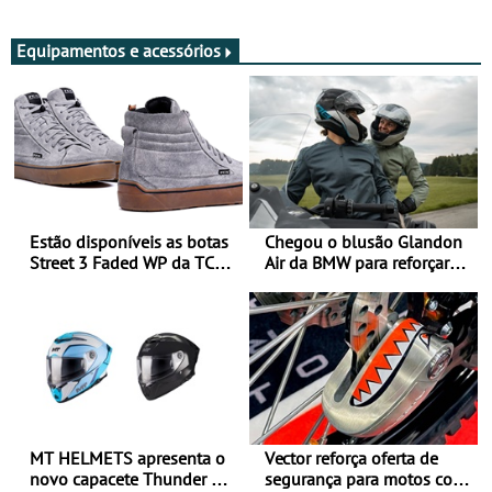
Adultos
Equipamentos e acessórios
Estão disponíveis as botas
Chegou o blusão Glandon
Street 3 Faded WP da TCX
Air da BMW para reforçar
para utilização durante
oferta de equipamento de
todo o ano
verão
MT HELMETS apresenta o
Vector reforça oferta de
novo capacete Thunder 4 R
segurança para motos com