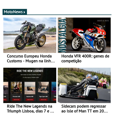
MotoNews
Concurso Europeu Honda
Honda VFR 400R: genes de
Customs - Mugen na linha
competição
da frente, vote nela para
ganhar
Ride The New Legends na
Sidecars podem regressar
Triumph Lisboa, dias 7 e 8
ao Isle of Man TT em 2027