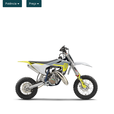
Potência
Preço