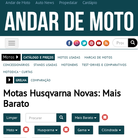
Andar de Moto
Auto News
Propedalar
Cardápio
Toggle
navigation
Motos
catálogo e preços
motos usadas
marcas de motos
concessionários
stands usadas
motonews
test-drives e comparativos
motodica - curtas
grelha
comparação
Motas Husqvarna Novas: Mais
Barato
Limpar
Mais Barato
Moto
Husqvarna
Gama
Cilindrada