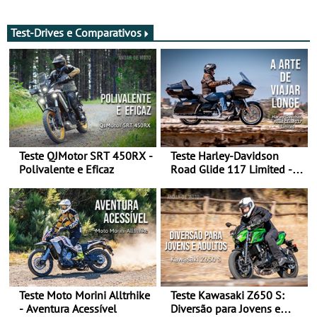
de agosto
após revisão de segurança
Test-Drives e Comparativos
Teste QJMotor SRT 450RX -
Teste Harley-Davidson
Polivalente e Eficaz
Road Glide 117 Limited - A
Arte de Viajar Longe
Teste Moto Morini Alltrhike
Teste Kawasaki Z650 S:
- Aventura Acessível
Diversão para Jovens e