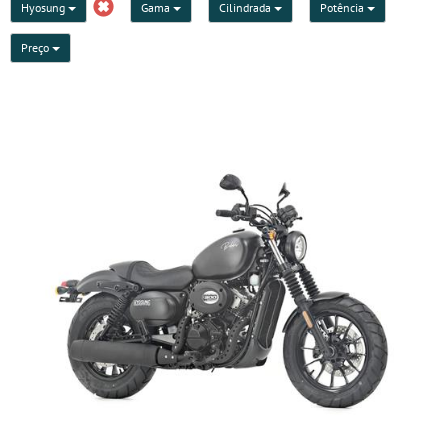
Hyosung
Gama
Cilindrada
Potência
Preço