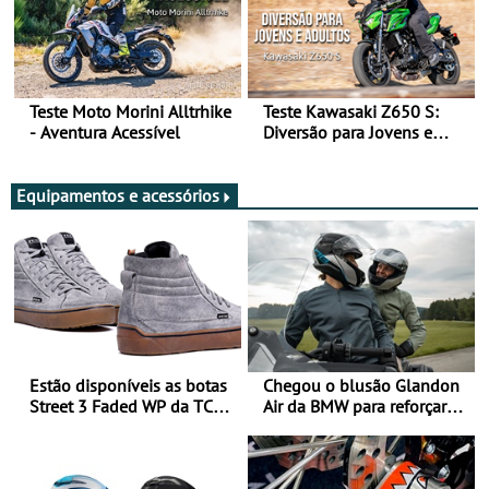
Teste Moto Morini Alltrhike
Teste Kawasaki Z650 S:
- Aventura Acessível
Diversão para Jovens e
Adultos
Equipamentos e acessórios
Estão disponíveis as botas
Chegou o blusão Glandon
Street 3 Faded WP da TCX
Air da BMW para reforçar
para utilização durante
oferta de equipamento de
todo o ano
verão