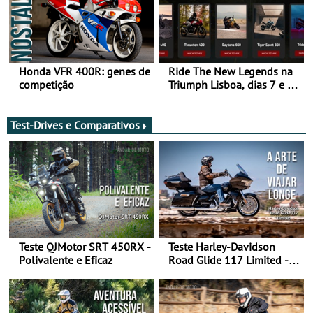
experience in Morocco
Honda VFR 400R: genes de
Ride The New Legends na
competição
Triumph Lisboa, dias 7 e 8
de agosto
Test-Drives e Comparativos
Teste QJMotor SRT 450RX -
Teste Harley-Davidson
Polivalente e Eficaz
Road Glide 117 Limited - A
Arte de Viajar Longe