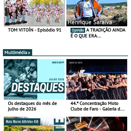
Henrique Saraiva
TOM VITOÍN - Episódio 91
A TRADIÇÃO AINDA
Opinião
É O QUE ERA…
Multimédia
Os destaques do mês de
44.ª Concentração Moto
julho de 2026
Clube de Faro - Galeria de
fotos (sábado)