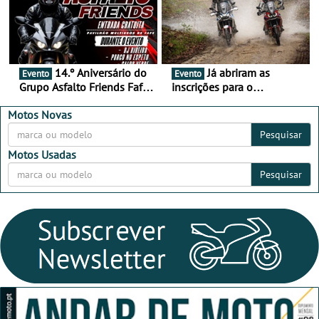
14.º Aniversário do
Já abriram as
Evento
Evento
Grupo Asfalto Friends Fafe,
inscrições para o
dia 26 de setembro de
MotorBeach Rally Raid
2026
2026
Motos Novas
Pesquisar
Motos Usadas
Pesquisar