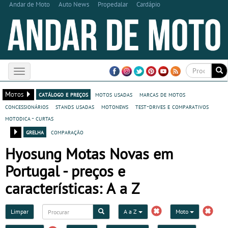
Andar de Moto
Auto News
Propedalar
Cardápio
Toggle
navigation
Motos
catálogo e preços
motos usadas
marcas de motos
concessionários
stands usadas
motonews
test-drives e comparativos
motodica - curtas
grelha
comparação
Hyosung Motas Novas em
Portugal - preços e
características: A a Z
Limpar
A a Z
Moto