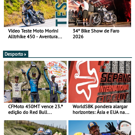
Vídeo Teste Moto Morini
34º Bike Show de Faro
Alltrhike 450 - Aventura
2026
Acessível
Desporto
CFMoto 450MT vence 23.ª
WorldSBK pondera alargar
edição do Red Bull
horizontes: Ásia e EUA na
Romaniacs nas 3
mira para 2027
Categorias Adventure -
Vitória na Ultimate, Core e