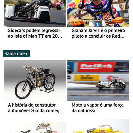
Lite
Sidecars podem regressar
Graham Jarvis é o primeiro
ao Isle of Man TT em 2027
piloto a concluir os Red
após revisão de segurança
Bull Romaniacs numa
moto elétrica
Sabia que
A história do construtor
Moto a vapor é uma força
automóvel Škoda começou
da natureza
há mais de 120 anos nas
duas rodas!