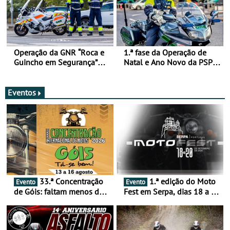
Operação da GNR “Roca e
1.ª fase da Operação de
Guincho em Segurança”
Natal e Ano Novo da PSP e
com resultados que
GNR menos trágica
merecem reflexão
Eventos
33.ª Concentração
1.ª edição do Moto
Evento
Evento
de Góis: faltam menos de
Fest em Serpa, dias 18 a 20
duas semanas! - De 13 a
de setembro - A cultura das
16 de agosto
duas rodas invade o Baixo
Alentejo