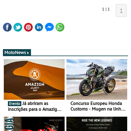
1 | 1
1
MotoNews
Já abriram as
Concurso Europeu Honda
Evento
Customs - Mugen na linha
inscrições para o Amazigh
da frente, vote nela para
Raid 2027, que decorre em
ganhar
Marrocos, de 23 abril a 1
maio - The ultimate