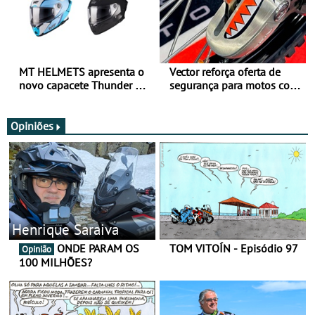
MT HELMETS apresenta o
Vector reforça oferta de
novo capacete Thunder 4 R
segurança para motos com
SV
nova gama de cadeados
JawX
Opiniões
Henrique Saraiva
ONDE PARAM OS
TOM VITOÍN - Episódio 97
Opinião
100 MILHÕES?