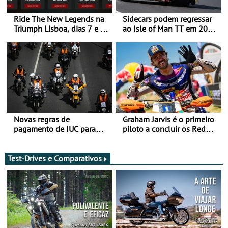
Ride The New Legends na
Sidecars podem regressar
Triumph Lisboa, dias 7 e 8
ao Isle of Man TT em 2027
de agosto
após revisão de segurança
Novas regras de
Graham Jarvis é o primeiro
pagamento de IUC para
piloto a concluir os Red
2028 - Com ano de
Bull Romaniacs numa
transição em 2027
moto elétrica
Test-Drives e Comparativos