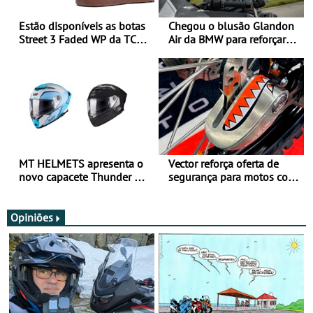
Estão disponíveis as botas
Chegou o blusão Glandon
Street 3 Faded WP da TCX
Air da BMW para reforçar
para utilização durante
oferta de equipamento de
todo o ano
verão
MT HELMETS apresenta o
Vector reforça oferta de
novo capacete Thunder 4 R
segurança para motos com
SV
nova gama de cadeados
JawX
Opiniões