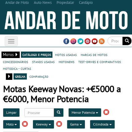
Andar de Moto
Auto News
Propedalar
Cardápio
Toggle
navigation
Motos
catálogo e preços
motos usadas
marcas de motos
concessionários
stands usadas
motonews
test-drives e comparativos
motodica - curtas
grelha
comparação
Motas Keeway Novas: +€5000 a
€6000, Menor Potencia
Limpar
Menor Potencia
Moto
Keeway
Gama
Cilindrada