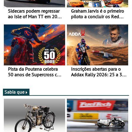
Sidecars podem regressar
Graham Jarvis é o primeiro
ao Isle of Man TT em 2027
piloto a concluir os Red
após revisão de segurança
Bull Romaniacs numa
moto elétrica
Pista da Poutena celebra
Inscrições abertas para o
50 anos de Supercross com
Addax Rally 2026: 25 a 30
jornada dupla, dias 1 e 2
de outubro - Proposta de
de agosto
participação com o Team
Bianchi Prata
Sabia que