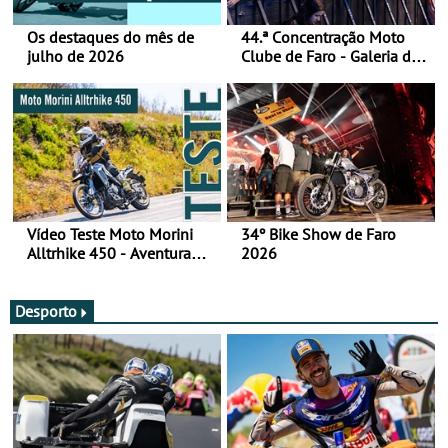
Os destaques do mês de
44.ª Concentração Moto
julho de 2026
Clube de Faro - Galeria de
fotos (sábado)
Vídeo Teste Moto Morini
34º Bike Show de Faro
Alltrhike 450 - Aventura
2026
Acessível
Desporto