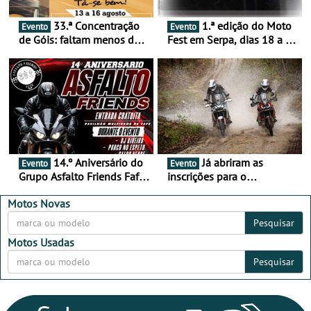
33.ª Concentração
1.ª edição do Moto
Evento
Evento
de Góis: faltam menos de
Fest em Serpa, dias 18 a 20
duas semanas! - De 13 a
de setembro - A cultura das
16 de agosto
duas rodas invade o Baixo
Alentejo
14.º Aniversário do
Já abriram as
Evento
Evento
Grupo Asfalto Friends Fafe,
inscrições para o
dia 26 de setembro de
MotorBeach Rally Raid
2026
2026
Motos Novas
Pesquisar
Motos Usadas
Pesquisar