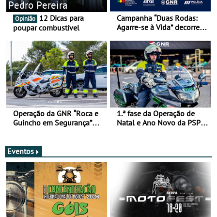
Pedro Pereira
12 Dicas para
Campanha “Duas Rodas:
Opinião
Agarre-se à Vida” decorre
poupar combustível
de 17 a 23 de março
Operação da GNR “Roca e
1.ª fase da Operação de
Guincho em Segurança”
Natal e Ano Novo da PSP e
com resultados que
GNR menos trágica
merecem reflexão
Eventos