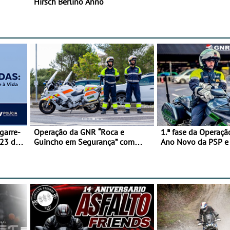
Hirsch Berlino Anno
garre-
Operação da GNR “Roca e
1.ª fase da Operaçã
 23 de
Guincho em Segurança” com
Ano Novo da PSP 
resultados que merecem reflexão
trágica