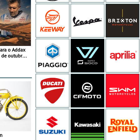
para o Addax
 de outubro -
ipação com o
in