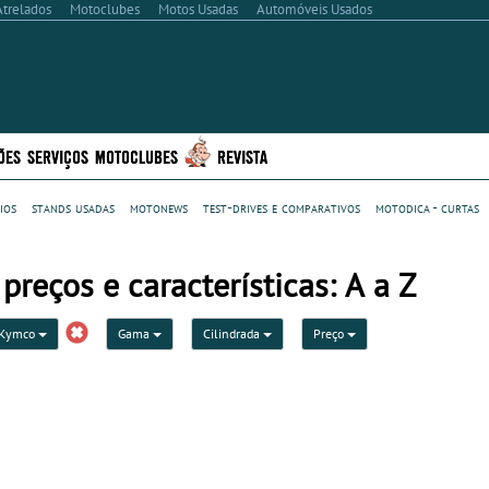
Atrelados
Motoclubes
Motos Usadas
Automóveis Usados
ÕES
SERVIÇOS
MOTOCLUBES
REVISTA
ios
stands usadas
motonews
test-drives e comparativos
motodica - curtas
reços e características: A a Z
Kymco
Gama
Cilindrada
Preço