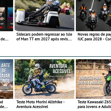
Sidecars podem regressar ao Isle
Novas regras de p
 de
of Man TT em 2027 após revisão
IUC para 2028 - Co
de segurança
transição em 2027
ad
Teste Moto Morini Alltrhike -
Teste Kawasaki Z65
 de
Aventura Acessível
para Jovens e Adult