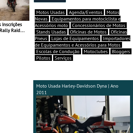
Motos Usadas
Agenda/Eventos
Motos
Novas
Equipamentos para motociclista e
Acessórios moto
Concessionários de Motos
Rally Raid
Stands Usadas
Oficinas de Motos
Oficinas
Pneus
Lojas de Equipamentos
Importadores
de Equipamentos e Acessórios para Motos
Escolas de Condução
Motoclubes
Bloggers
Pilotos
Serviços
Moto Usada Harley-Davidson Dyna | Ano
2011