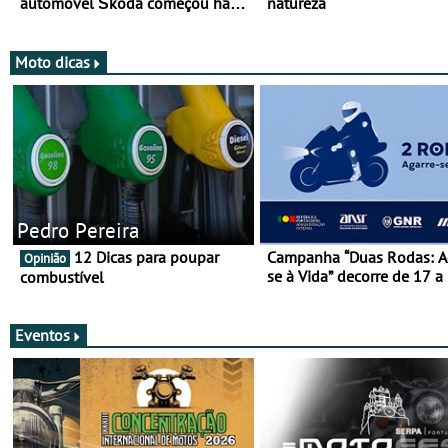
automóvel Škoda começou há
natureza
mais de 120 anos nas duas
rodas!
Moto dicas
Pedro Pereira
12 Dicas para poupar
Campanha “Duas Rodas: A
Opinião
se à Vida” decorre de 17 a
combustível
março
Eventos