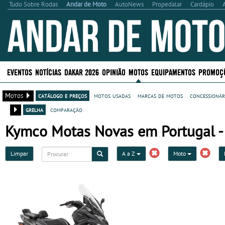
Tudo Sobre Rodas
Andar de Moto
AutoNews
Propedalar
Cardápio
EVENTOS
NOTÍCIAS
DAKAR 2026
OPINIÃO
MOTOS
EQUIPAMENTOS
PROMOÇ
Motos
catálogo e preços
motos usadas
marcas de motos
concessionár
grelha
comparação
Kymco Motas Novas em Portugal - p
Limpar
A a Z
Moto