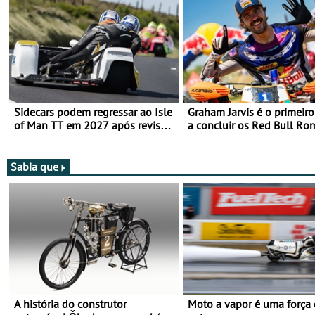
Sidecars podem regressar ao Isle
Graham Jarvis é o primeiro
of Man TT em 2027 após revisão
a concluir os Red Bull Ro
de segurança
numa moto elétrica
Sabia que
A história do construtor
Moto a vapor é uma força