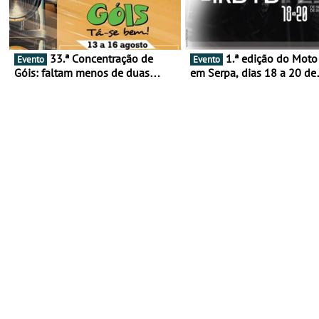
33.ª Concentração de
1.ª edição do Moto Fest
Evento
Evento
Góis: faltam menos de duas
em Serpa, dias 18 a 20 de
semanas! - De 13 a 16 de agosto
setembro - A cultura das 
rodas invade o Baixo Alen