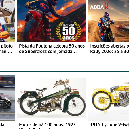
 piloto
Pista da Poutena celebra 50 anos
Inscrições abertas 
maniacs
de Supercross com jornada
Rally 2026: 25 a 30
dupla, dias 1 e 2 de agosto
Proposta de partic
Team Bianchi Prata
 da
Motos de há 100 anos: 1923
1915 Cyclone V-Tw