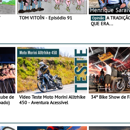
Henrique Sarai
7
TOM VITOÍN - Episódio 91
A TRADIÇÃO AINDA É O
Opinião
QUE ERA…
lube de
Vídeo Teste Moto Morini Alltrhike
34º Bike Show de F
bado)
450 - Aventura Acessível