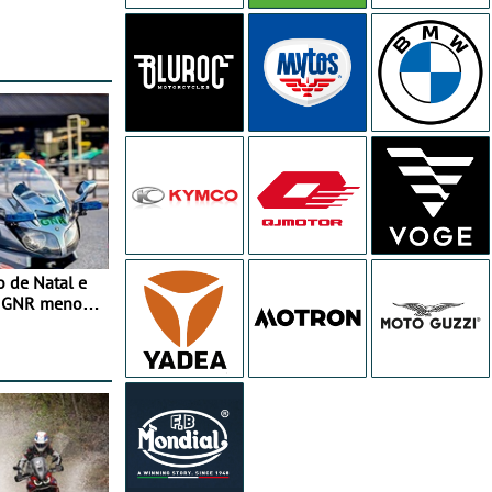
o de Natal e
e GNR menos