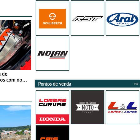
a de
tos com nova
Pontos de venda
 JawX