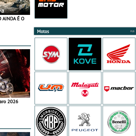
va
Motos
aro 2026