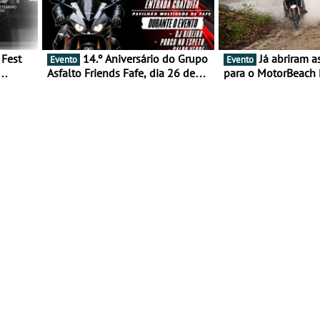
14.º Aniversário do Grupo
Já abriram as inscrições
Evento
Evento
Asfalto Friends Fafe, dia 26 de
para o MotorBeach 
duas
setembro de 2026
2026
tejo