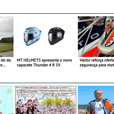
Air da
MT HELMETS apresenta o novo
Vector reforça ofert
de
capacete Thunder 4 R SV
segurança para mo
gama de cadeados