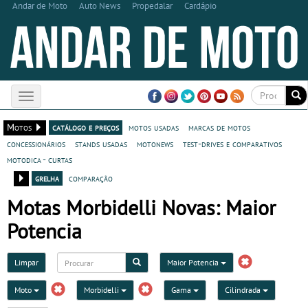
Andar de Moto
Auto News
Propedalar
Cardápio
Toggle
navigation
Motos
catálogo e preços
motos usadas
marcas de motos
concessionários
stands usadas
motonews
test-drives e comparativos
motodica - curtas
grelha
comparação
Motas Morbidelli Novas: Maior
Potencia
Limpar
Maior Potencia
Moto
Morbidelli
Gama
Cilindrada