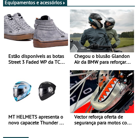
Equipamentos e acessórios
Estão disponíveis as botas
Chegou o blusão Glandon
Street 3 Faded WP da TCX
Air da BMW para reforçar
para utilização durante
oferta de equipamento de
todo o ano
verão
MT HELMETS apresenta o
Vector reforça oferta de
novo capacete Thunder 4 R
segurança para motos com
SV
nova gama de cadeados
JawX