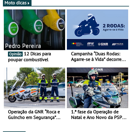
Moto dicas
Pedro Pereira
12 Dicas para
Campanha “Duas Rodas:
Opinião
Agarre-se à Vida” decorre
poupar combustível
de 17 a 23 de março
Operação da GNR “Roca e
1.ª fase da Operação de
Guincho em Segurança”
Natal e Ano Novo da PSP e
com resultados que
GNR menos trágica
merecem reflexão