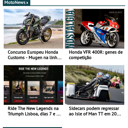
MotoNews
Concurso Europeu Honda
Honda VFR 400R: genes de
Customs - Mugen na linha
competição
da frente, vote nela para
ganhar
Ride The New Legends na
Sidecars podem regressar
Triumph Lisboa, dias 7 e 8
ao Isle of Man TT em 2027
de agosto
após revisão de segurança