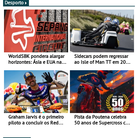
Desporto
WorldSBK pondera alargar
Sidecars podem regressar
horizontes: Ásia e EUA na
ao Isle of Man TT em 2027
mira para 2027
após revisão de segurança
Graham Jarvis é o primeiro
Pista da Poutena celebra
piloto a concluir os Red
50 anos de Supercross com
Bull Romaniacs numa
jornada dupla, dias 1 e 2
moto elétrica
de agosto