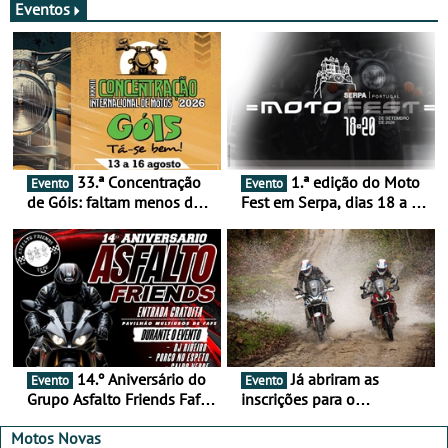
Eventos
33.ª Concentração
1.ª edição do Moto
Evento
Evento
de Góis: faltam menos de
Fest em Serpa, dias 18 a 20
duas semanas! - De 13 a
de setembro - A cultura das
16 de agosto
duas rodas invade o Baixo
Alentejo
14.º Aniversário do
Já abriram as
Evento
Evento
Grupo Asfalto Friends Fafe,
inscrições para o
dia 26 de setembro de
MotorBeach Rally Raid
2026
2026
Motos Novas