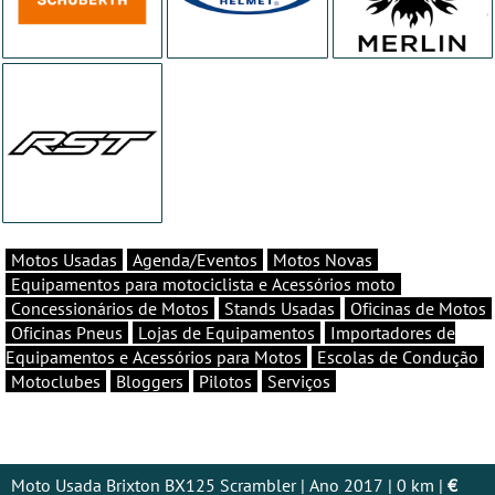
Motos Usadas
Agenda/Eventos
Motos Novas
Equipamentos para motociclista e Acessórios moto
Concessionários de Motos
Stands Usadas
Oficinas de Motos
Oficinas Pneus
Lojas de Equipamentos
Importadores de
Equipamentos e Acessórios para Motos
Escolas de Condução
Motoclubes
Bloggers
Pilotos
Serviços
Moto Usada Brixton BX125 Scrambler | Ano 2017 | 0 km |
€