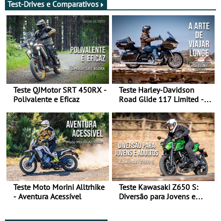
Test-Drives e Comparativos
Teste QJMotor SRT 450RX -
Teste Harley-Davidson
Polivalente e Eficaz
Road Glide 117 Limited - A
Arte de Viajar Longe
Teste Moto Morini Alltrhike
Teste Kawasaki Z650 S:
- Aventura Acessível
Diversão para Jovens e
Adultos