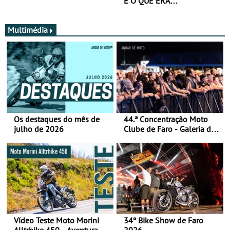
É O QUE ERA…
Multimédia
Os destaques do mês de
44.ª Concentração Moto
julho de 2026
Clube de Faro - Galeria de
fotos (sábado)
Vídeo Teste Moto Morini
34º Bike Show de Faro