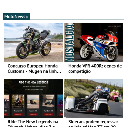
MotoNews
Concurso Europeu Honda
Honda VFR 400R: genes de
Customs - Mugen na linha
competição
da frente, vote nela para
ganhar
Ride The New Legends na
Sidecars podem regressar
Triumph Lisboa, dias 7 e 8
ao Isle of Man TT em 2027