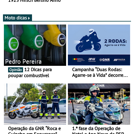
1923 Hirsch Berlino Anno
Moto dicas
Pedro Pereira
12 Dicas para
Campanha “Duas Rodas:
Opinião
Agarre-se à Vida” decorre
poupar combustível
de 17 a 23 de março
Operação da GNR “Roca e
1.ª fase da Operação de