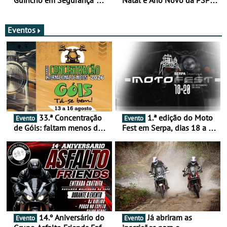
Guincho em Segurança”
Natal e Ano Novo da PSP e
com resultados que
GNR menos trágica
merecem reflexão
Eventos
33.ª Concentração
1.ª edição do Moto
Evento
Evento
de Góis: faltam menos de
Fest em Serpa, dias 18 a 20
duas semanas! - De 13 a
de setembro - A cultura das
16 de agosto
duas rodas invade o Baixo
Alentejo
14.º Aniversário do
Já abriram as
Evento
Evento