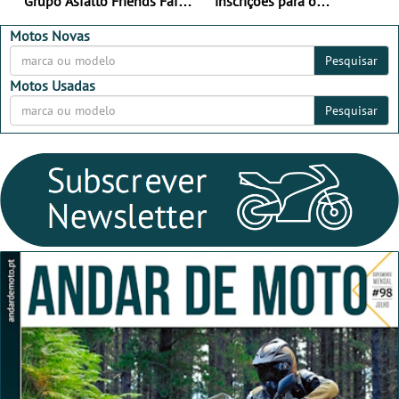
Grupo Asfalto Friends Fafe,
inscrições para o
dia 26 de setembro de
MotorBeach Rally Raid
2026
2026
Motos Novas
Pesquisar
Motos Usadas
Pesquisar