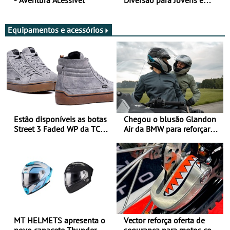
Adultos
Equipamentos e acessórios
Estão disponíveis as botas
Chegou o blusão Glandon
Street 3 Faded WP da TCX
Air da BMW para reforçar
para utilização durante
oferta de equipamento de
todo o ano
verão
MT HELMETS apresenta o
Vector reforça oferta de
novo capacete Thunder 4 R
segurança para motos com