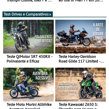
de agosto
após revisão de segurança
Test-Drives e Comparativos
Teste QJMotor SRT 450RX -
Teste Harley-Davidson
Polivalente e Eficaz
Road Glide 117 Limited - A
Arte de Viajar Longe
Teste Moto Morini Alltrhike
Teste Kawasaki Z650 S:
- Aventura Acessível
Diversão para Jovens e