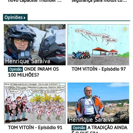
SV
nova gama de cadeados
JawX
Opiniões
Henrique Saraiva
ONDE PARAM OS
TOM VITOÍN - Episódio 97
Opinião
100 MILHÕES?
Henrique Saraiva
TOM VITOÍN - Episódio 91
A TRADIÇÃO AINDA
Opinião