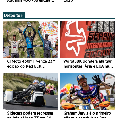
Alltrhike 450 - Aventura
2026
Acessível
Desporto
CFMoto 450MT vence 23.ª
WorldSBK pondera alargar
edição do Red Bull
horizontes: Ásia e EUA na
Romaniacs nas 3
mira para 2027
Categorias Adventure -
Vitória na Ultimate, Core e
Lite
Sidecars podem regressar
Graham Jarvis é o primeiro