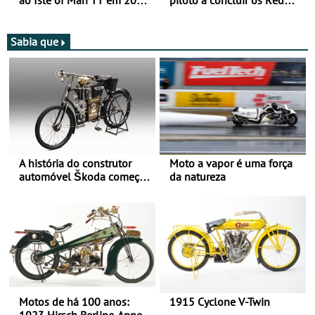
ao Isle of Man TT em 2027
piloto a concluir os Red
após revisão de segurança
Bull Romaniacs numa
moto elétrica
Sabia que
A história do construtor
Moto a vapor é uma força
automóvel Škoda começou
da natureza
há mais de 120 anos nas
duas rodas!
Motos de há 100 anos:
1915 Cyclone V-Twin