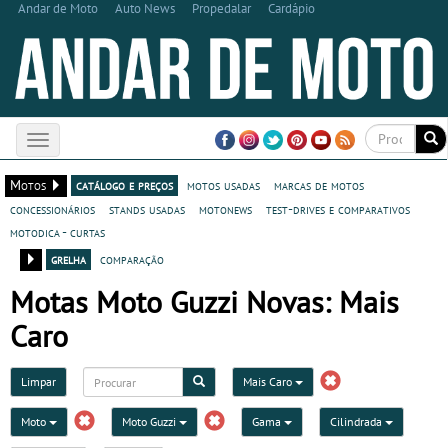
Andar de Moto
Auto News
Propedalar
Cardápio
Toggle
navigation
Motos
catálogo e preços
motos usadas
marcas de motos
concessionários
stands usadas
motonews
test-drives e comparativos
motodica - curtas
grelha
comparação
Motas Moto Guzzi Novas: Mais
Caro
Limpar
Mais Caro
Moto
Moto Guzzi
Gama
Cilindrada