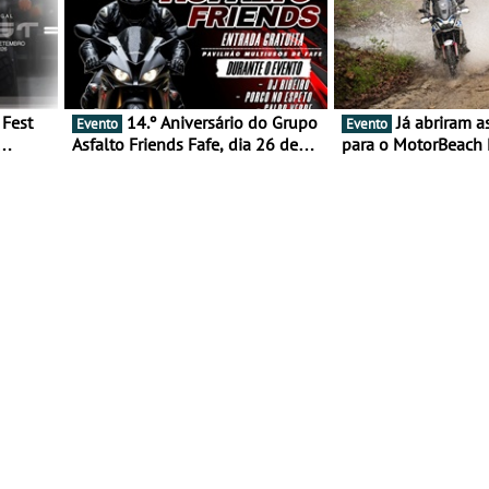
14.º Aniversário do Grupo
Já abriram as inscrições
Evento
Evento
Asfalto Friends Fafe, dia 26 de
para o MotorBeach 
duas
setembro de 2026
2026
tejo