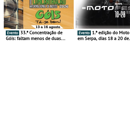
33.ª Concentração de
1.ª edição do Moto Fest
Evento
Evento
Góis: faltam menos de duas
em Serpa, dias 18 a 20 de
semanas! - De 13 a 16 de agosto
setembro - A cultura das 
rodas invade o Baixo Alen