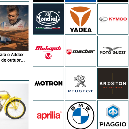
para o Addax
 de outubro -
ipação com o