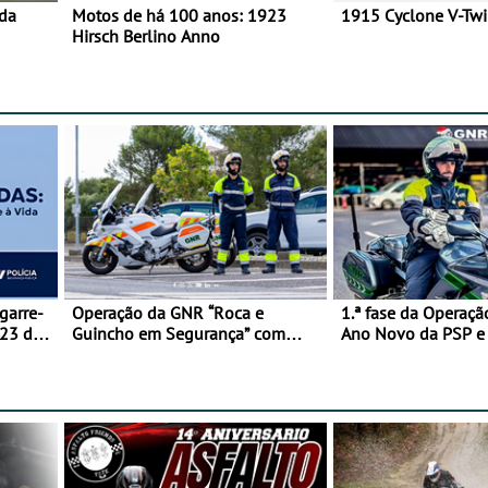
 da
Motos de há 100 anos: 1923
1915 Cyclone V-Tw
Hirsch Berlino Anno
garre-
Operação da GNR “Roca e
1.ª fase da Operaçã
 23 de
Guincho em Segurança” com
Ano Novo da PSP 
resultados que merecem reflexão
trágica