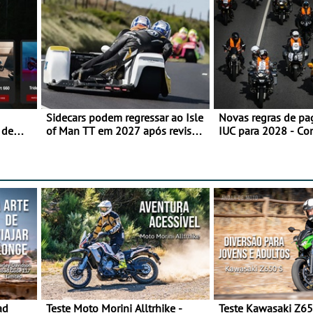
Sidecars podem regressar ao Isle
Novas regras de p
 de
of Man TT em 2027 após revisão
IUC para 2028 - Co
de segurança
transição em 2027
ad
Teste Moto Morini Alltrhike -
Teste Kawasaki Z65