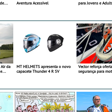
 de
Aventura Acessível
para Jovens e Adult
Air da
MT HELMETS apresenta o novo
Vector reforça ofert
de
capacete Thunder 4 R SV
segurança para mo
gama de cadeados