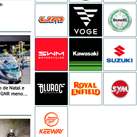
in
o de Natal e
e GNR menos