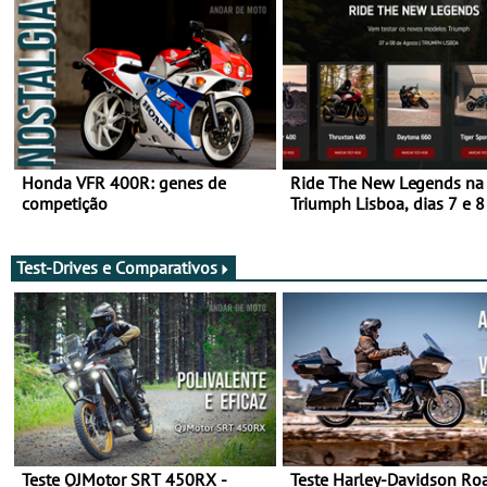
Honda VFR 400R: genes de
Ride The New Legends na
competição
Triumph Lisboa, dias 7 e 8
agosto
Test-Drives e Comparativos
Teste QJMotor SRT 450RX -
Teste Harley-Davidson Ro