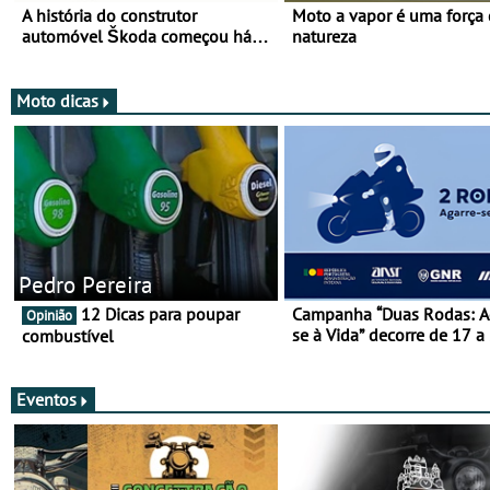
A história do construtor
Moto a vapor é uma força
automóvel Škoda começou há
natureza
mais de 120 anos nas duas
rodas!
Moto dicas
Pedro Pereira
12 Dicas para poupar
Campanha “Duas Rodas: A
Opinião
se à Vida” decorre de 17 a
combustível
março
Eventos