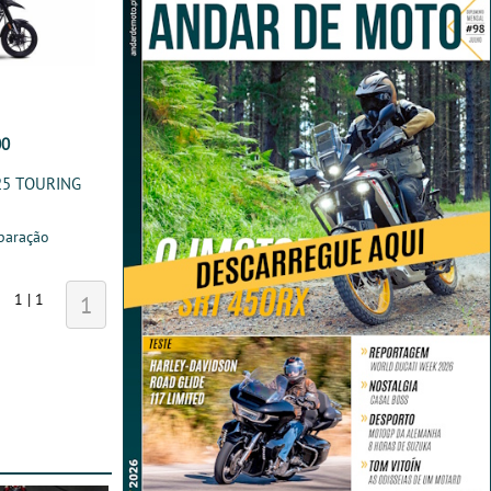
00
25 TOURING
paração
1 | 1
1