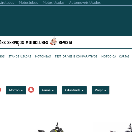
Atrelados
Motoclubes
Motos Usadas
Automóveis Usados
ÕES
SERVIÇOS
MOTOCLUBES
REVISTA
ios
stands usadas
motonews
test-drives e comparativos
motodica - curtas
Motron
Gama
Cilindrada
Preço