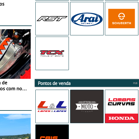
os
a de
Pontos de venda
tos com nova
 JawX