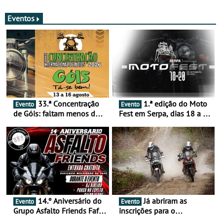
merecem reflexão
Eventos
33.ª Concentração
1.ª edição do Moto
Evento
Evento
de Góis: faltam menos de
Fest em Serpa, dias 18 a 20
duas semanas! - De 13 a
de setembro - A cultura das
16 de agosto
duas rodas invade o Baixo
Alentejo
14.º Aniversário do
Já abriram as
Evento
Evento
Grupo Asfalto Friends Fafe,
inscrições para o
dia 26 de setembro de
MotorBeach Rally Raid