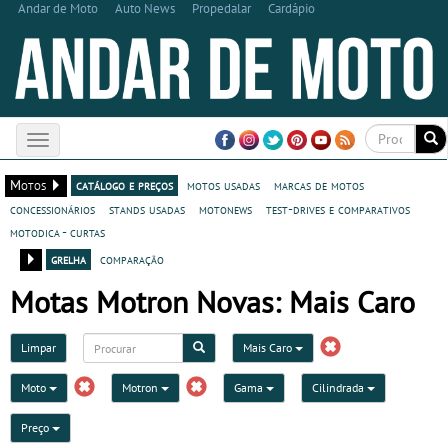
Andar de Moto
Auto News
Propedalar
Cardápio
Toggle
navigation
Motos
catálogo e preços
motos usadas
marcas de motos
concessionários
stands usadas
motonews
test-drives e comparativos
motodica - curtas
grelha
comparação
Motas Motron Novas: Mais Caro
Limpar
Mais Caro
Moto
Motron
Gama
Cilindrada
Preço