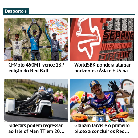
Desporto
CFMoto 450MT vence 23.ª
WorldSBK pondera alargar
edição do Red Bull
horizontes: Ásia e EUA na
Romaniacs nas 3
mira para 2027
Categorias Adventure -
Vitória na Ultimate, Core e
Lite
Sidecars podem regressar
Graham Jarvis é o primeiro
ao Isle of Man TT em 2027
piloto a concluir os Red
após revisão de segurança
Bull Romaniacs numa