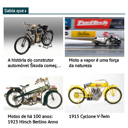
moto elétrica
Sabia que
A história do construtor
Moto a vapor é uma força
automóvel Škoda começou
da natureza
há mais de 120 anos nas
duas rodas!
Motos de há 100 anos:
1915 Cyclone V-Twin
1923 Hirsch Berlino Anno