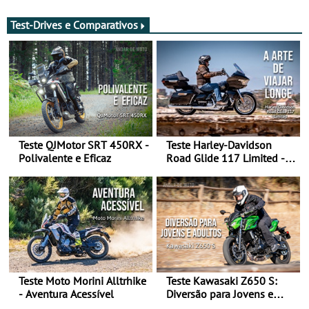
Test-Drives e Comparativos
Teste QJMotor SRT 450RX -
Teste Harley-Davidson
Polivalente e Eficaz
Road Glide 117 Limited - A
Arte de Viajar Longe
Teste Moto Morini Alltrhike
Teste Kawasaki Z650 S:
- Aventura Acessível
Diversão para Jovens e
Adultos