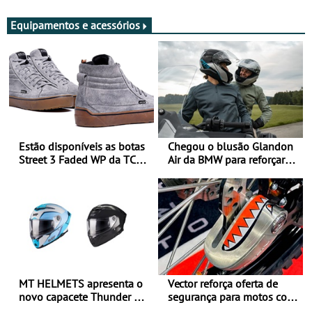
Equipamentos e acessórios
Estão disponíveis as botas
Chegou o blusão Glandon
Street 3 Faded WP da TCX
Air da BMW para reforçar
para utilização durante
oferta de equipamento de
todo o ano
verão
MT HELMETS apresenta o
Vector reforça oferta de
novo capacete Thunder 4 R
segurança para motos com
SV
nova gama de cadeados