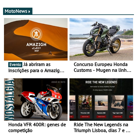
MotoNews
Já abriram as
Concurso Europeu Honda
Evento
Customs - Mugen na linha
inscrições para o Amazigh
da frente, vote nela para
Raid 2027, que decorre em
ganhar
Marrocos, de 23 abril a 1
maio - The ultimate
experience in Morocco
Honda VFR 400R: genes de
Ride The New Legends na
competição
Triumph Lisboa, dias 7 e 8
de agosto