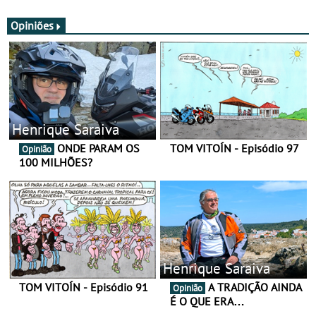
JawX
Opiniões
Henrique Saraiva
ONDE PARAM OS
TOM VITOÍN - Episódio 97
Opinião
100 MILHÕES?
Henrique Saraiva
TOM VITOÍN - Episódio 91
A TRADIÇÃO AINDA
Opinião
É O QUE ERA…