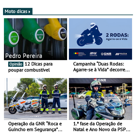
Moto dicas
Pedro Pereira
12 Dicas para
Campanha “Duas Rodas:
Opinião
Agarre-se à Vida” decorre
poupar combustível
de 17 a 23 de março
Operação da GNR “Roca e
1.ª fase da Operação de
Guincho em Segurança”
Natal e Ano Novo da PSP e
com resultados que
GNR menos trágica