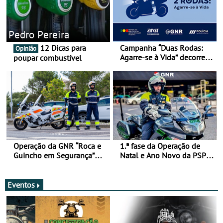
Pedro Pereira
12 Dicas para
Campanha “Duas Rodas:
Opinião
Agarre-se à Vida” decorre
poupar combustível
de 17 a 23 de março
Operação da GNR “Roca e
1.ª fase da Operação de
Guincho em Segurança”
Natal e Ano Novo da PSP e
com resultados que
GNR menos trágica
merecem reflexão
Eventos