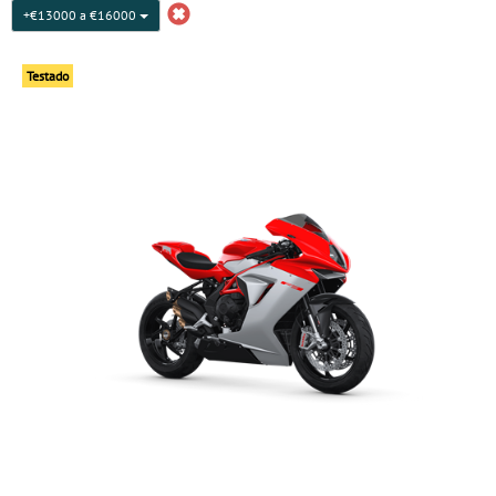
+€13000 a €16000
Testado