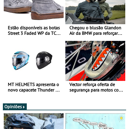
Estão disponíveis as botas
Chegou o blusão Glandon
Street 3 Faded WP da TCX
Air da BMW para reforçar
para utilização durante
oferta de equipamento de
todo o ano
verão
MT HELMETS apresenta o
Vector reforça oferta de
novo capacete Thunder 4 R
segurança para motos com
SV
nova gama de cadeados
JawX
Opiniões