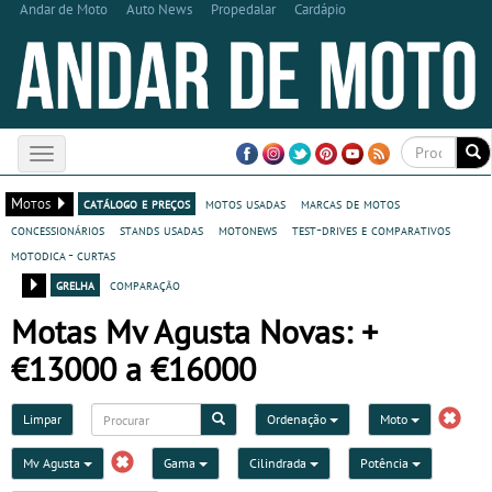
Andar de Moto
Auto News
Propedalar
Cardápio
Toggle
navigation
Motos
catálogo e preços
motos usadas
marcas de motos
concessionários
stands usadas
motonews
test-drives e comparativos
motodica - curtas
grelha
comparação
Motas Mv Agusta Novas: +
€13000 a €16000
Limpar
Ordenação
Moto
Mv Agusta
Gama
Cilindrada
Potência