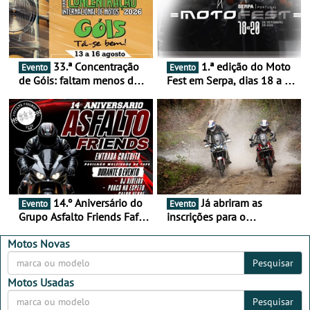
33.ª Concentração
1.ª edição do Moto
Evento
Evento
de Góis: faltam menos de
Fest em Serpa, dias 18 a 20
duas semanas! - De 13 a
de setembro - A cultura das
16 de agosto
duas rodas invade o Baixo
Alentejo
14.º Aniversário do
Já abriram as
Evento
Evento
Grupo Asfalto Friends Fafe,
inscrições para o
dia 26 de setembro de
MotorBeach Rally Raid
2026
2026
Motos Novas
Pesquisar
Motos Usadas
Pesquisar