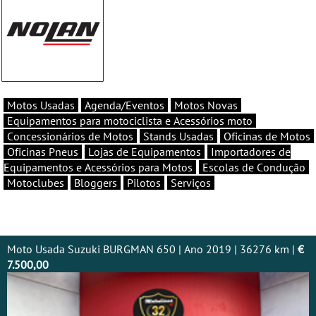
Motos Usadas
Agenda/Eventos
Motos Novas
Equipamentos para motociclista e Acessórios moto
Concessionários de Motos
Stands Usadas
Oficinas de Motos
Oficinas Pneus
Lojas de Equipamentos
Importadores de
Equipamentos e Acessórios para Motos
Escolas de Condução
Motoclubes
Bloggers
Pilotos
Serviços
Moto Usada Suzuki BURGMAN 650 | Ano 2019 | 36276 km |
€
7.500,00