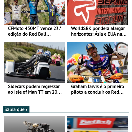
CFMoto 450MT vence 23.ª
WorldSBK pondera alargar
edição do Red Bull
horizontes: Ásia e EUA na
Romaniacs nas 3
mira para 2027
Categorias Adventure -
Vitória na Ultimate, Core e
Lite
Sidecars podem regressar
Graham Jarvis é o primeiro
ao Isle of Man TT em 2027
piloto a concluir os Red
após revisão de segurança
Bull Romaniacs numa
moto elétrica
Sabia que