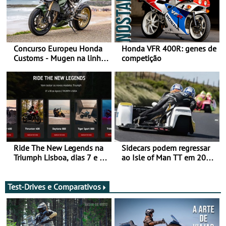
Concurso Europeu Honda
Honda VFR 400R: genes de
Customs - Mugen na linha
competição
da frente, vote nela para
ganhar
Ride The New Legends na
Sidecars podem regressar
Triumph Lisboa, dias 7 e 8
ao Isle of Man TT em 2027
de agosto
após revisão de segurança
Test-Drives e Comparativos