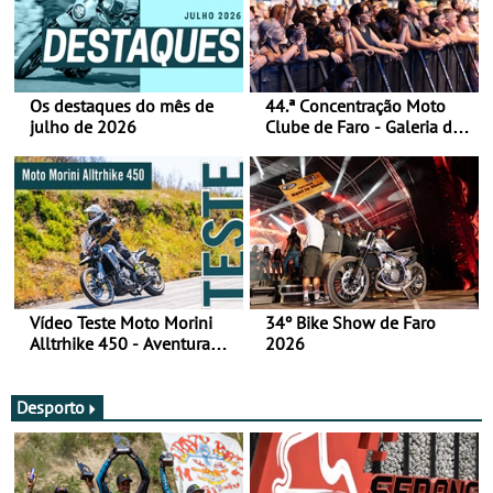
Os destaques do mês de
44.ª Concentração Moto
julho de 2026
Clube de Faro - Galeria de
fotos (sábado)
Vídeo Teste Moto Morini
34º Bike Show de Faro
Alltrhike 450 - Aventura
2026
Acessível
Desporto