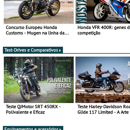
Concurso Europeu Honda
Honda VFR 400R: genes d
Customs - Mugen na linha da
competição
frente, vote nela para ganhar
Test-Drives e Comparativos
Teste QJMotor SRT 450RX -
Teste Harley-Davidson Ro
Polivalente e Eficaz
Glide 117 Limited - A Arte
Viajar Longe
Equipamentos e acessórios