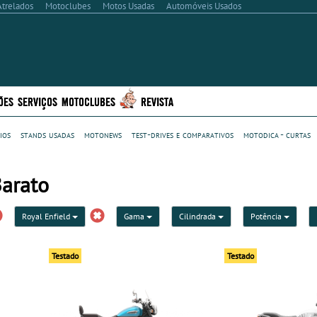
Atrelados
Motoclubes
Motos Usadas
Automóveis Usados
ÕES
SERVIÇOS
MOTOCLUBES
REVISTA
ios
stands usadas
motonews
test-drives e comparativos
motodica - curtas
Barato
Royal Enfield
Gama
Cilindrada
Potência
Testado
Testado