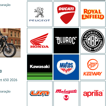
paração
00
let 650 2026
paração