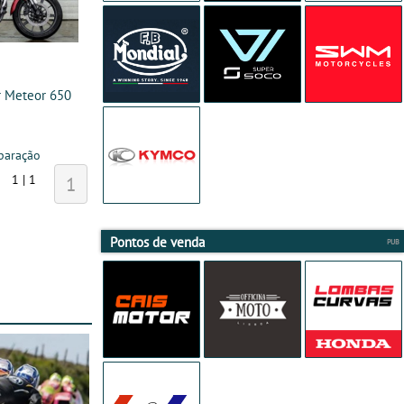
r Meteor 650
paração
1 | 1
1
Pontos de venda