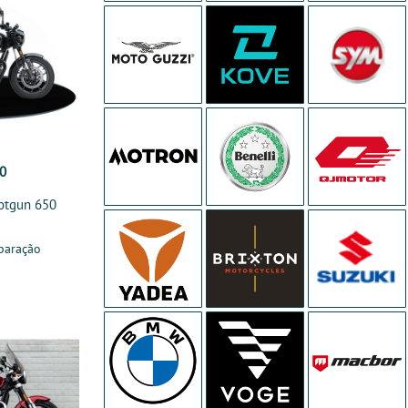
00
hotgun 650
paração