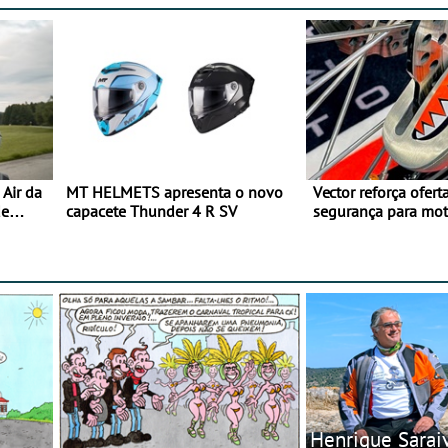
Air da
MT HELMETS apresenta o novo
Vector reforça ofert
de
capacete Thunder 4 R SV
segurança para mo
gama de cadeados
Henrique Sarai