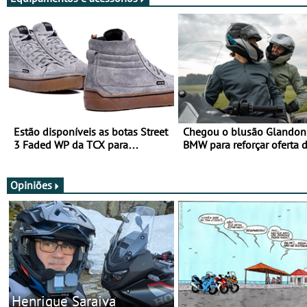
Estão disponíveis as botas Street
Chegou o blusão Glandon 
3 Faded WP da TCX para
BMW para reforçar oferta 
utilização durante todo o ano
equipamento de verão
Opiniões
Henrique Saraiva