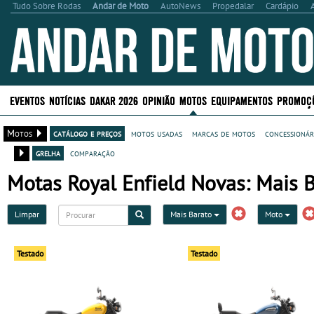
Tudo Sobre Rodas
Andar de Moto
AutoNews
Propedalar
Cardápio
EVENTOS
NOTÍCIAS
DAKAR 2026
OPINIÃO
MOTOS
EQUIPAMENTOS
PROMOÇ
Motos
catálogo e preços
motos usadas
marcas de motos
concessionár
grelha
comparação
Motas Royal Enfield Novas: Mais 
Limpar
Mais Barato
Moto
Testado
Testado