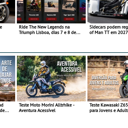
e
Ride The New Legends na
Sidecars podem regr
Triumph Lisboa, dias 7 e 8 de
of Man TT em 2027 
agosto
de segurança
ad
Teste Moto Morini Alltrhike -
Teste Kawasaki Z65
 de
Aventura Acessível
para Jovens e Adult