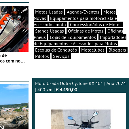
Motos Usadas
Agenda/Eventos
Motos
Novas
Equipamentos para motociclista e
Acessórios moto
Concessionários de Motos
Stands Usadas
Oficinas de Motos
Oficinas
Pneus
Lojas de Equipamentos
Importadores
de Equipamentos e Acessórios para Motos
Escolas de Condução
Motoclubes
Bloggers
a de
Pilotos
Serviços
tos com nova
 JawX
Moto Usada Outra Cyclone RX 401 | Ano 2024
| 400 km |
€ 4.490,00
va