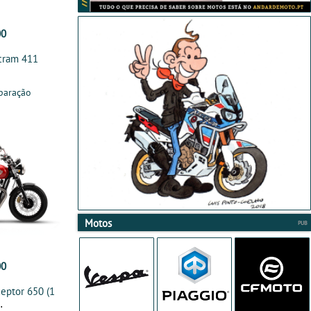
00
Scram 411
paração
Motos
00
ceptor 650 (1