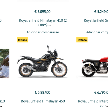
€ 5.095,00
€ 5.249,
0
Royal Enfield Himalayan 410 (2
Royal Enfield 
cores)
Adicionar comparação
Adicionar com
Testado
Testado
€ 5.887,00
€ 6.795,
 410
Royal Enfield Himalayan 450
Royal Enfield Inter
cor)