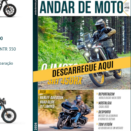
00
HNTR 350
paração