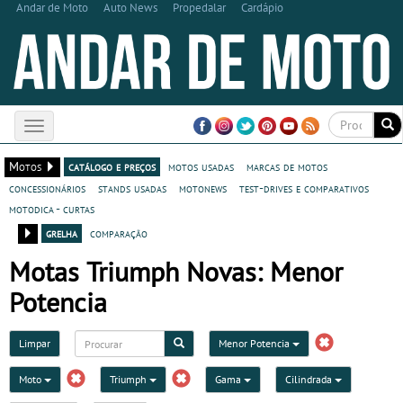
Andar de Moto
Auto News
Propedalar
Cardápio
Toggle
navigation
Motos
catálogo e preços
motos usadas
marcas de motos
concessionários
stands usadas
motonews
test-drives e comparativos
motodica - curtas
grelha
comparação
Motas Triumph Novas: Menor
Potencia
Limpar
Menor Potencia
Moto
Triumph
Gama
Cilindrada