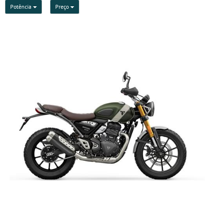
Potência
Preço