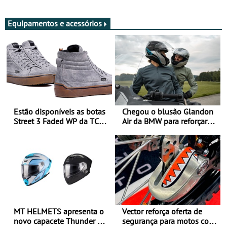
Adultos
Equipamentos e acessórios
Estão disponíveis as botas
Chegou o blusão Glandon
Street 3 Faded WP da TCX
Air da BMW para reforçar
para utilização durante
oferta de equipamento de
todo o ano
verão
MT HELMETS apresenta o
Vector reforça oferta de
novo capacete Thunder 4 R
segurança para motos com