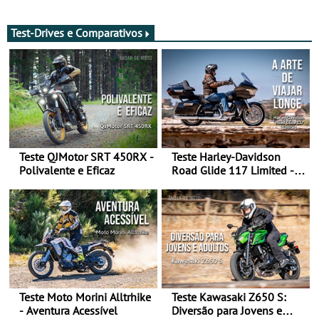
de agosto
após revisão de segurança
Test-Drives e Comparativos
Teste QJMotor SRT 450RX -
Teste Harley-Davidson
Polivalente e Eficaz
Road Glide 117 Limited - A
Arte de Viajar Longe
Teste Moto Morini Alltrhike
Teste Kawasaki Z650 S:
- Aventura Acessível
Diversão para Jovens e