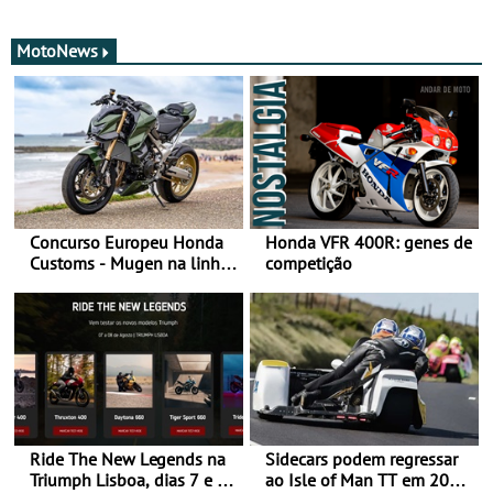
MotoNews
Concurso Europeu Honda
Honda VFR 400R: genes de
Customs - Mugen na linha
competição
da frente, vote nela para
ganhar
Ride The New Legends na
Sidecars podem regressar
Triumph Lisboa, dias 7 e 8
ao Isle of Man TT em 2027