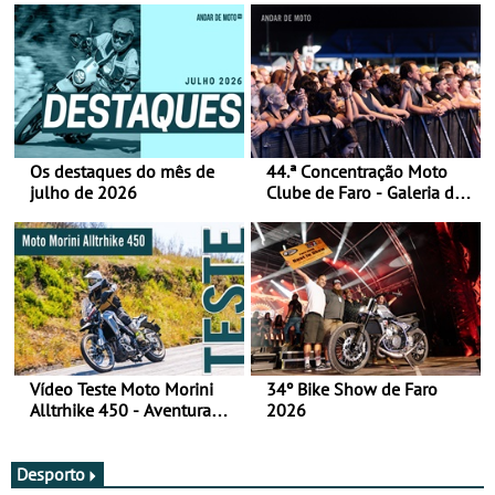
Os destaques do mês de
44.ª Concentração Moto
julho de 2026
Clube de Faro - Galeria de
fotos (sábado)
Vídeo Teste Moto Morini
34º Bike Show de Faro
Alltrhike 450 - Aventura
2026
Acessível
Desporto