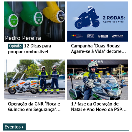
Pedro Pereira
12 Dicas para
Campanha “Duas Rodas:
Opinião
Agarre-se à Vida” decorre
poupar combustível
de 17 a 23 de março
Operação da GNR “Roca e
1.ª fase da Operação de
Guincho em Segurança”
Natal e Ano Novo da PSP e
com resultados que
GNR menos trágica
merecem reflexão
Eventos