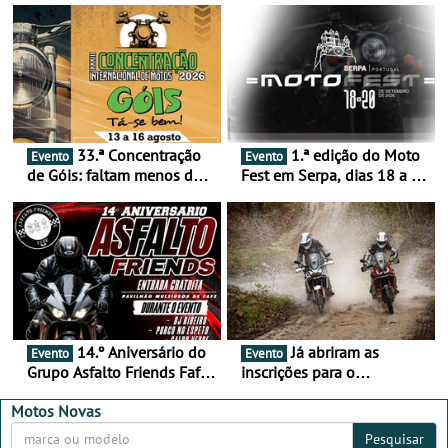
33.ª Concentração
1.ª edição do Moto
Evento
Evento
de Góis: faltam menos de
Fest em Serpa, dias 18 a 20
duas semanas! - De 13 a
de setembro - A cultura das
16 de agosto
duas rodas invade o Baixo
Alentejo
14.º Aniversário do
Já abriram as
Evento
Evento
Grupo Asfalto Friends Fafe,
inscrições para o
dia 26 de setembro de
MotorBeach Rally Raid
2026
2026
Motos Novas
Pesquisar