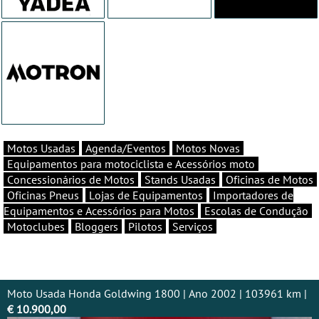
Motos Usadas
Agenda/Eventos
Motos Novas
Equipamentos para motociclista e Acessórios moto
Concessionários de Motos
Stands Usadas
Oficinas de Motos
Oficinas Pneus
Lojas de Equipamentos
Importadores de
Equipamentos e Acessórios para Motos
Escolas de Condução
Motoclubes
Bloggers
Pilotos
Serviços
Moto Usada Honda Goldwing 1800 | Ano 2002 | 103961 km |
€ 10.900,00