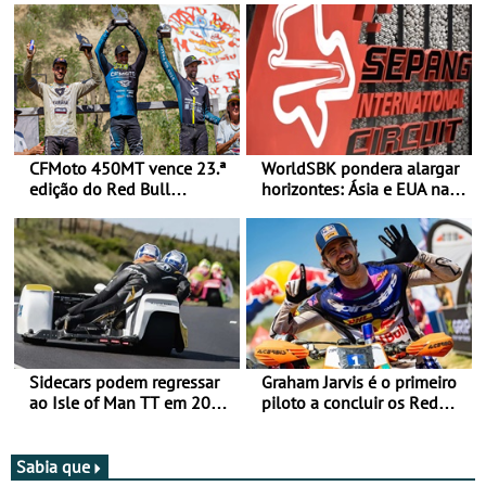
CFMoto 450MT vence 23.ª
WorldSBK pondera alargar
edição do Red Bull
horizontes: Ásia e EUA na
Romaniacs nas 3
mira para 2027
Categorias Adventure -
Vitória na Ultimate, Core e
Lite
Sidecars podem regressar
Graham Jarvis é o primeiro
ao Isle of Man TT em 2027
piloto a concluir os Red
após revisão de segurança
Bull Romaniacs numa
moto elétrica
Sabia que