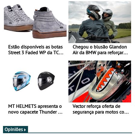
Estão disponíveis as botas
Chegou o blusão Glandon
Street 3 Faded WP da TCX
Air da BMW para reforçar
para utilização durante
oferta de equipamento de
todo o ano
verão
MT HELMETS apresenta o
Vector reforça oferta de
novo capacete Thunder 4 R
segurança para motos com
SV
nova gama de cadeados
JawX
Opiniões