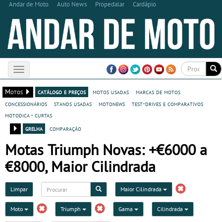
Andar de Moto
Auto News
Propedalar
Cardápio
Toggle
navigation
Motos
catálogo e preços
motos usadas
marcas de motos
concessionários
stands usadas
motonews
test-drives e comparativos
motodica - curtas
grelha
comparação
Motas Triumph Novas: +€6000 a
€8000, Maior Cilindrada
Limpar
Maior Cilindrada
Moto
Triumph
Gama
Cilindrada