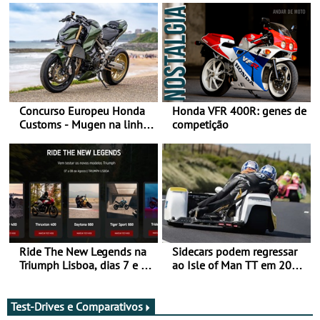
Concurso Europeu Honda
Honda VFR 400R: genes de
Customs - Mugen na linha
competição
da frente, vote nela para
ganhar
Ride The New Legends na
Sidecars podem regressar
Triumph Lisboa, dias 7 e 8
ao Isle of Man TT em 2027
de agosto
após revisão de segurança
Test-Drives e Comparativos