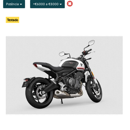
Potência
+€6000 a €8000
Testado