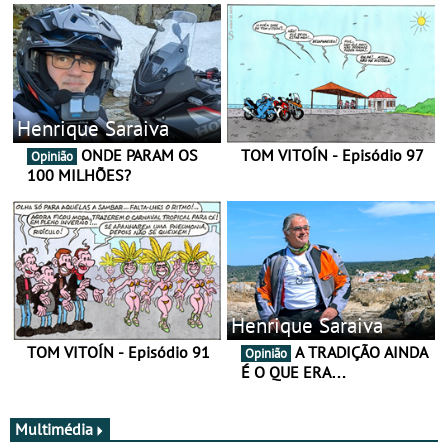
Henrique Saraiva
ONDE PARAM OS
TOM VITOÍN - Episódio 97
Opinião
100 MILHÕES?
Henrique Saraiva
TOM VITOÍN - Episódio 91
A TRADIÇÃO AINDA
Opinião
É O QUE ERA…
Multimédia