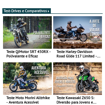
decorre até 9 de agosto
Test-Drives e Comparativos
Teste QJMotor SRT 450RX -
Teste Harley-Davidson
Polivalente e Eficaz
Road Glide 117 Limited - A
Arte de Viajar Longe
Teste Moto Morini Alltrhike
Teste Kawasaki Z650 S:
- Aventura Acessível
Diversão para Jovens e