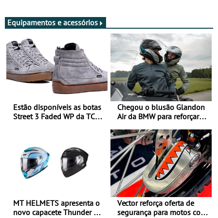
Adultos
Equipamentos e acessórios
Estão disponíveis as botas
Chegou o blusão Glandon
Street 3 Faded WP da TCX
Air da BMW para reforçar
para utilização durante
oferta de equipamento de
todo o ano
verão
MT HELMETS apresenta o
Vector reforça oferta de
novo capacete Thunder 4 R
segurança para motos com