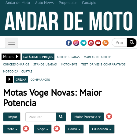
Andar de Moto
Auto News
Propedalar
Cardápio
Toggle
navigation
Motos
catálogo e preços
motos usadas
marcas de motos
concessionários
stands usadas
motonews
test-drives e comparativos
motodica - curtas
grelha
comparação
Motas Voge Novas: Maior
Potencia
Limpar
Maior Potencia
Moto
Voge
Gama
Cilindrada