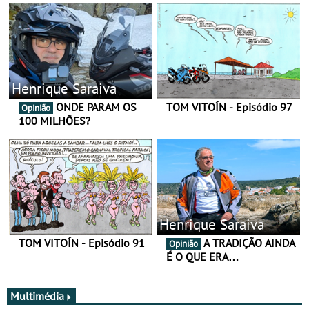
Henrique Saraiva
ONDE PARAM OS
TOM VITOÍN - Episódio 97
Opinião
100 MILHÕES?
Henrique Saraiva
TOM VITOÍN - Episódio 91
A TRADIÇÃO AINDA
Opinião
É O QUE ERA…
Multimédia