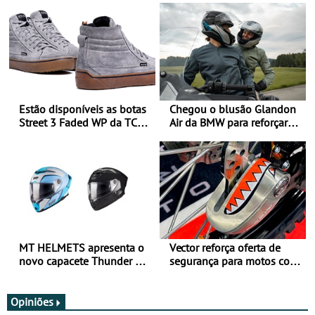
Estão disponíveis as botas
Chegou o blusão Glandon
Street 3 Faded WP da TCX
Air da BMW para reforçar
para utilização durante
oferta de equipamento de
todo o ano
verão
MT HELMETS apresenta o
Vector reforça oferta de
novo capacete Thunder 4 R
segurança para motos com
SV
nova gama de cadeados
JawX
Opiniões