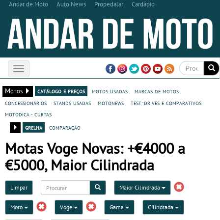
Andar de Moto
Auto News
Propedalar
Cardápio
Toggle
navigation
Motos
catálogo e preços
motos usadas
marcas de motos
concessionários
stands usadas
motonews
test-drives e comparativos
motodica - curtas
grelha
comparação
Motas Voge Novas: +€4000 a
€5000, Maior Cilindrada
Limpar
Maior Cilindrada
Moto
Voge
Gama
Cilindrada