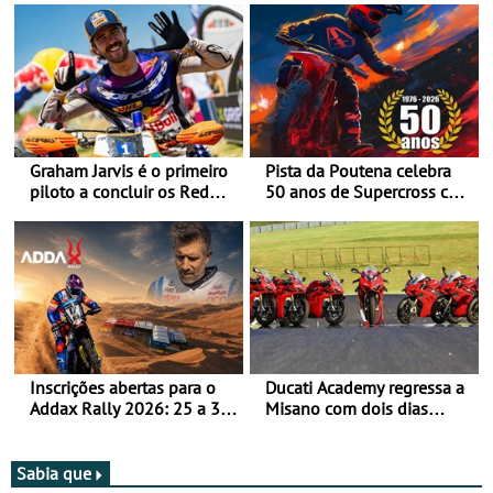
Graham Jarvis é o primeiro
Pista da Poutena celebra
piloto a concluir os Red
50 anos de Supercross com
Bull Romaniacs numa
jornada dupla, dias 1 e 2
moto elétrica
de agosto
Inscrições abertas para o
Ducati Academy regressa a
Addax Rally 2026: 25 a 30
Misano com dois dias
de outubro - Proposta de
dedicados à condução em
participação com o Team
circuito - Dias 22 e 23 de
Bianchi Prata
setembro, no Misano World
Sabia que
Circuit