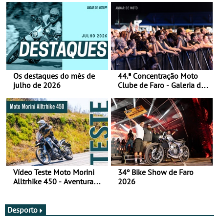
Os destaques do mês de
44.ª Concentração Moto
julho de 2026
Clube de Faro - Galeria de
fotos (sábado)
Vídeo Teste Moto Morini
34º Bike Show de Faro
Alltrhike 450 - Aventura
2026
Acessível
Desporto