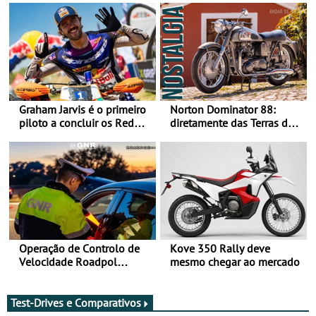
Graham Jarvis é o primeiro
Norton Dominator 88:
piloto a concluir os Red
diretamente das Terras de
Bull Romaniacs numa
Sua Majestade
moto elétrica
Operação de Controlo de
Kove 350 Rally deve
Velocidade Roadpol
mesmo chegar ao mercado
decorre até 9 de agosto
Test-Drives e Comparativos