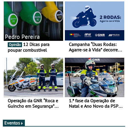
Pedro Pereira
12 Dicas para
Campanha “Duas Rodas:
Opinião
Agarre-se à Vida” decorre
poupar combustível
de 17 a 23 de março
Operação da GNR “Roca e
1.ª fase da Operação de
Guincho em Segurança”
Natal e Ano Novo da PSP e
com resultados que
GNR menos trágica
merecem reflexão
Eventos