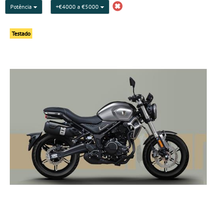
Potência
+€4000 a €5000
Testado