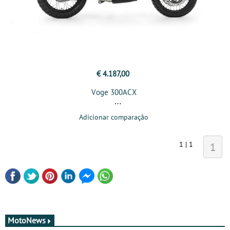
€ 4.187,00
Voge 300ACX
Adicionar comparação
1 | 1
1
MotoNews