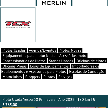
Motos Usadas
Agenda/Eventos
Motos Novas
Equipamentos para motociclista e Acessórios moto
Concessionários de Motos
Stands Usadas
Oficinas de Motos
Oficinas Pneus
Lojas de Equipamentos
Importadores de
Equipamentos e Acessórios para Motos
Escolas de Condução
Motoclubes
Bloggers
Pilotos
Serviços
Moto Usada Vespa 50 Primavera | Ano 2022 | 130 km |
€
3.765,00