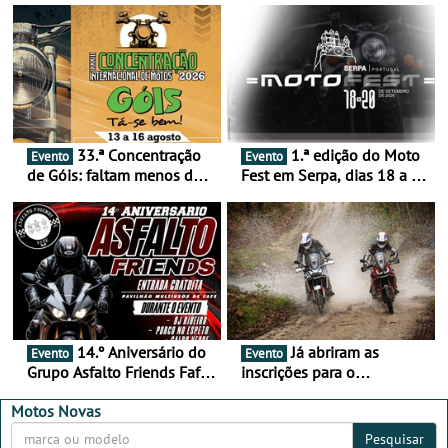
33.ª Concentração
1.ª edição do Moto
Evento
Evento
de Góis: faltam menos de
Fest em Serpa, dias 18 a 20
duas semanas! - De 13 a
de setembro - A cultura das
16 de agosto
duas rodas invade o Baixo
Alentejo
14.º Aniversário do
Já abriram as
Evento
Evento
Grupo Asfalto Friends Fafe,
inscrições para o
dia 26 de setembro de
MotorBeach Rally Raid
2026
2026
Motos Novas
Pesquisar