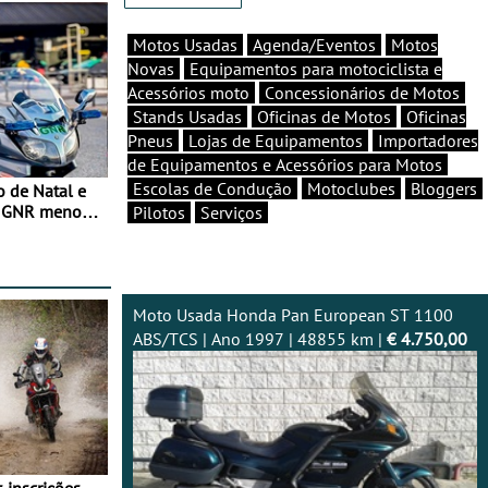
Motos Usadas
Agenda/Eventos
Motos
Novas
Equipamentos para motociclista e
Acessórios moto
Concessionários de Motos
Stands Usadas
Oficinas de Motos
Oficinas
Pneus
Lojas de Equipamentos
Importadores
de Equipamentos e Acessórios para Motos
Escolas de Condução
Motoclubes
Bloggers
o de Natal e
e GNR menos
Pilotos
Serviços
Moto Usada Honda Pan European ST 1100
ABS/TCS | Ano 1997 | 48855 km |
€ 4.750,00