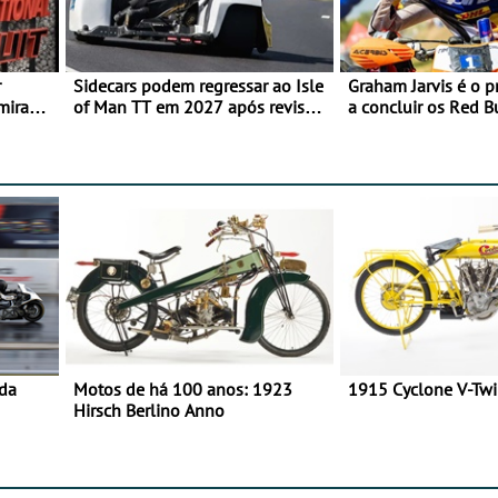
r
Sidecars podem regressar ao Isle
Graham Jarvis é o p
mira
of Man TT em 2027 após revisão
a concluir os Red 
de segurança
numa moto elétrica
 da
Motos de há 100 anos: 1923
1915 Cyclone V-Tw
Hirsch Berlino Anno