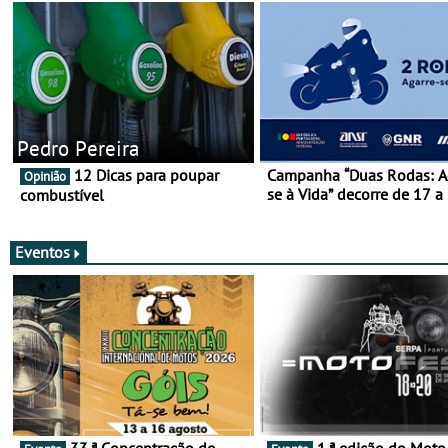
Pedro Pereira
12 Dicas para poupar
Campanha “Duas Rodas: A
Opinião
se à Vida” decorre de 17 a
combustível
março
Eventos
33.ª Concentração de
1.ª edição do Moto Fest