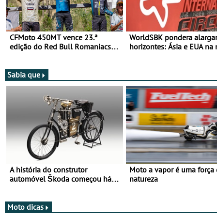
CFMoto 450MT vence 23.ª
WorldSBK pondera alarga
edição do Red Bull Romaniacs
horizontes: Ásia e EUA na 
nas 3 Categorias Adventure -
para 2027
Vitória na Ultimate, Core e Lite
Sabia que
A história do construtor
Moto a vapor é uma força
automóvel Škoda começou há
natureza
mais de 120 anos nas duas
rodas!
Moto dicas