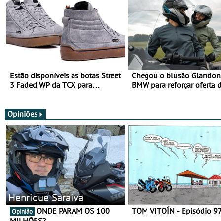
Estão disponíveis as botas Street
Chegou o blusão Glandon 
3 Faded WP da TCX para
BMW para reforçar oferta 
utilização durante todo o ano
equipamento de verão
Opiniões
Henrique Saraiva
ONDE PARAM OS 100
TOM VITOÍN - Episódio 9
Opinião
MILHÕES?