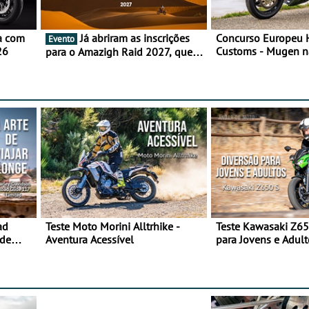
a com
Já abriram as inscrições
Concurso Europeu
Evento
26
Customs - Mugen na
para o Amazigh Raid 2027, que
frente, vote nela p
decorre em Marrocos, de 23 abril
a 1 maio - The ultimate
experience in Morocco
ad
Teste Moto Morini Alltrhike -
Teste Kawasaki Z65
 de
Aventura Acessível
para Jovens e Adult