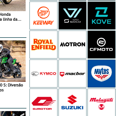
 Honda
 linha da
ara ganhar
0 S: Diversão
os