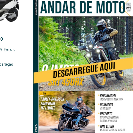
00
5 Extras
paração