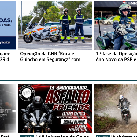
garre-
Operação da GNR “Roca e
1.ª fase da Operaçã
 23 de
Guincho em Segurança” com
Ano Novo da PSP 
resultados que merecem reflexão
trágica
14.º Aniversário do Grupo
Já abriram as inscrições