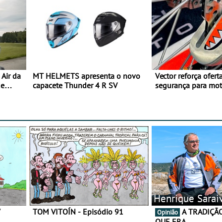
Air da
MT HELMETS apresenta o novo
Vector reforça ofert
de
capacete Thunder 4 R SV
segurança para mo
gama de cadeados
Henrique Sarai
7
TOM VITOÍN - Episódio 91
A TRADIÇÃO AINDA É O
Opinião
QUE ERA…