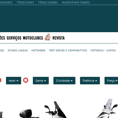
Atrelados
Motoclubes
Motos Usadas
Automóveis Usados
ÕES
SERVIÇOS
MOTOCLUBES
REVISTA
ios
stands usadas
motonews
test-drives e comparativos
motodica - curtas
Aeon
Gama
Cilindrada
Potência
Preço