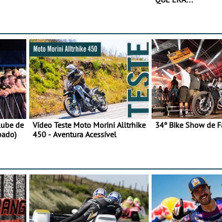
lube de
Vídeo Teste Moto Morini Alltrhike
34º Bike Show de F
bado)
450 - Aventura Acessível