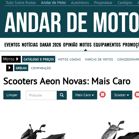
Tudo Sobre Rodas
Andar de Moto
AutoNews
Propedalar
Cardápio
EVENTOS
NOTÍCIAS
DAKAR 2026
OPINIÃO
MOTOS
EQUIPAMENTOS
PROMOÇ
Motos
catálogo e preços
motos usadas
marcas de motos
concessionár
grelha
comparação
Scooters Aeon Novas: Mais Caro
Limpar
Mais Caro
Scooter