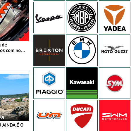
a de
tos com nova
 JawX
va