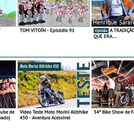
Henrique Sarai
7
TOM VITOÍN - Episódio 91
A TRADIÇÃO AINDA É O
Opinião
QUE ERA…
lube de
Vídeo Teste Moto Morini Alltrhike
34º Bike Show de F
bado)
450 - Aventura Acessível