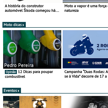
A história do construtor
Moto a vapor é uma força
automóvel Škoda começou há
natureza
mais de 120 anos nas duas
rodas!
Moto dicas
Pedro Pereira
12 Dicas para poupar
Campanha “Duas Rodas: A
Opinião
se à Vida” decorre de 17 a
combustível
março
Eventos