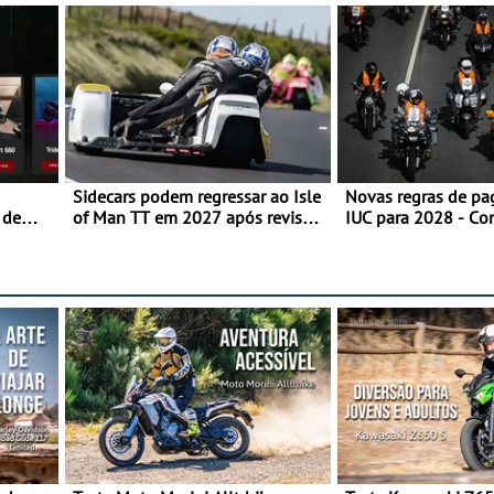
Sidecars podem regressar ao Isle
Novas regras de p
 de
of Man TT em 2027 após revisão
IUC para 2028 - Co
de segurança
transição em 2027