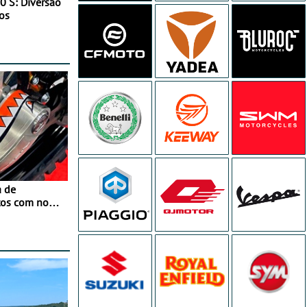
0 S: Diversão
os
a de
tos com nova
 JawX