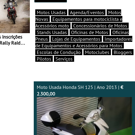
Motos Usadas
Agenda/Eventos
Motos
Novas
Equipamentos para motociclista e
Acessórios moto
Concessionários de Motos
Stands Usadas
Oficinas de Motos
Oficinas
Pneus
Lojas de Equipamentos
Importadores
Rally Raid
de Equipamentos e Acessórios para Motos
Escolas de Condução
Motoclubes
Bloggers
Pilotos
Serviços
Moto Usada Honda SH 125 | Ano 2013 |
€
2.300,00