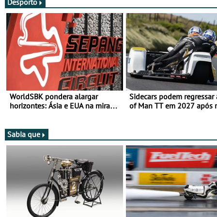
Desporto
WorldSBK pondera alargar
Sidecars podem regressar 
horizontes: Ásia e EUA na mira
of Man TT em 2027 após r
para 2027
de segurança
Sabia que