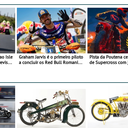
ao Isle
Graham Jarvis é o primeiro piloto
Pista da Poutena c
evisão
a concluir os Red Bull Romaniacs
de Supercross com 
numa moto elétrica
dupla, dias 1 e 2 d