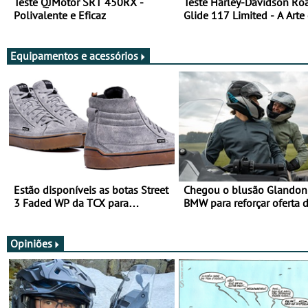
Teste QJMotor SRT 450RX -
Teste Harley-Davidson Ro
Polivalente e Eficaz
Glide 117 Limited - A Arte
Viajar Longe
Equipamentos e acessórios
Estão disponíveis as botas Street
Chegou o blusão Glandon 
3 Faded WP da TCX para
BMW para reforçar oferta 
utilização durante todo o ano
equipamento de verão
Opiniões