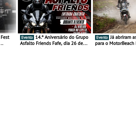
14.º Aniversário do Grupo
Já abriram as inscrições
Evento
Evento
Asfalto Friends Fafe, dia 26 de
para o MotorBeach 
duas
setembro de 2026
2026
tejo