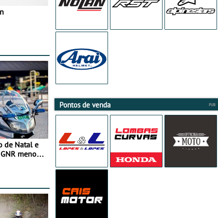
in
Pontos de venda
o de Natal e
e GNR menos