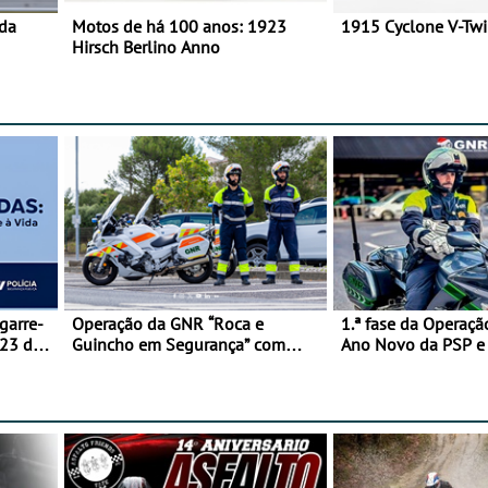
 da
Motos de há 100 anos: 1923
1915 Cyclone V-Tw
Hirsch Berlino Anno
garre-
Operação da GNR “Roca e
1.ª fase da Operaçã
 23 de
Guincho em Segurança” com
Ano Novo da PSP 
resultados que merecem reflexão
trágica