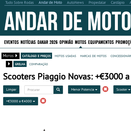
Tudo Sobre Rodas
Andar de Moto
AutoNews
Propedalar
Cardápio
EVENTOS
NOTÍCIAS
DAKAR 2026
OPINIÃO
MOTOS
EQUIPAMENTOS
PROMOÇ
Motos
catálogo e preços
motos usadas
marcas de motos
concessionár
grelha
comparação
Scooters Piaggio Novas: +€3000 a
Limpar
Menor Potencia
Scooter
+€3000 a €4000