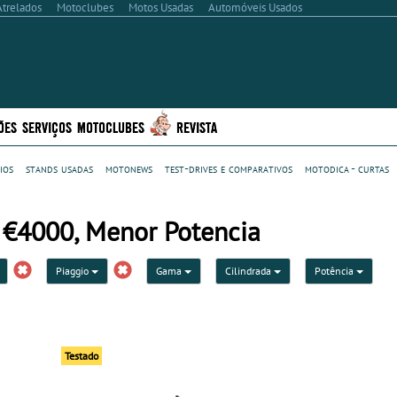
Atrelados
Motoclubes
Motos Usadas
Automóveis Usados
ÕES
SERVIÇOS
MOTOCLUBES
REVISTA
ios
stands usadas
motonews
test-drives e comparativos
motodica - curtas
 €4000, Menor Potencia
Piaggio
Gama
Cilindrada
Potência
Testado