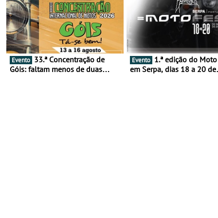
33.ª Concentração de
1.ª edição do Moto Fest
Evento
Evento
Góis: faltam menos de duas
em Serpa, dias 18 a 20 de
semanas! - De 13 a 16 de agosto
setembro - A cultura das 
rodas invade o Baixo Alen