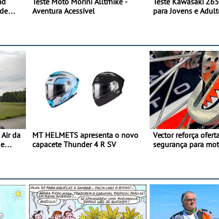
ad
Teste Moto Morini Alltrhike -
Teste Kawasaki Z65
 de
Aventura Acessível
para Jovens e Adult
Air da
MT HELMETS apresenta o novo
Vector reforça ofert
de
capacete Thunder 4 R SV
segurança para mo
gama de cadeados