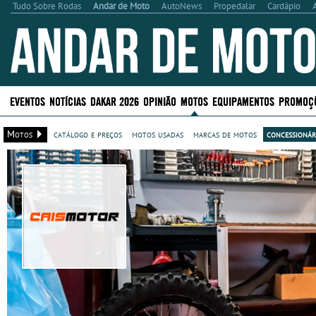
Tudo Sobre Rodas
Andar de Moto
AutoNews
Propedalar
Cardápio
EVENTOS
NOTÍCIAS
DAKAR 2026
OPINIÃO
MOTOS
EQUIPAMENTOS
PROMOÇ
Motos
catálogo e preços
motos usadas
marcas de motos
concessionár