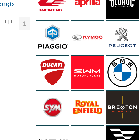
paração
1 | 1
1