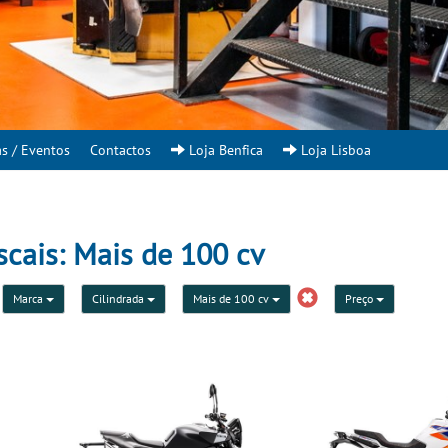
as / Eventos
Contactos
Loja Benfica
Loja Lisboa
scais: Mais de 100 cv
Marca
Cilindrada
Mais de 100 cv
Preço