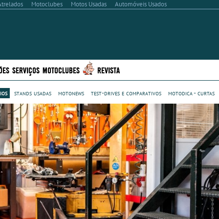
Atrelados
Motoclubes
Motos Usadas
Automóveis Usados
ÕES
SERVIÇOS
MOTOCLUBES
REVISTA
ios
stands usadas
motonews
test-drives e comparativos
motodica - curtas