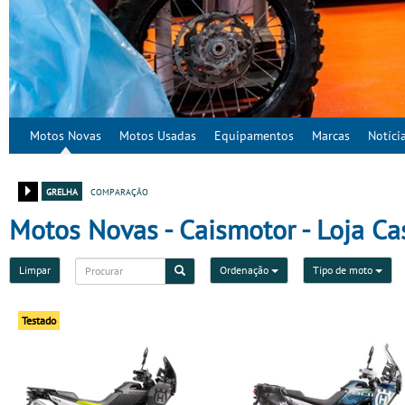
Motos Novas
Motos Usadas
Equipamentos
Marcas
Notíci
grelha
comparação
Motos Novas - Caismotor - Loja Ca
Limpar
Ordenação
Tipo de moto
Testado