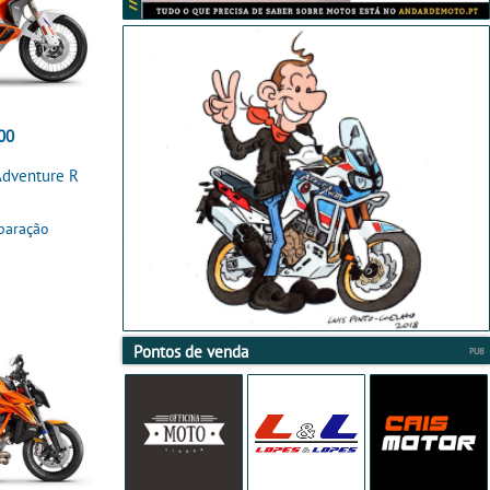
00
dventure R
paração
Pontos de venda