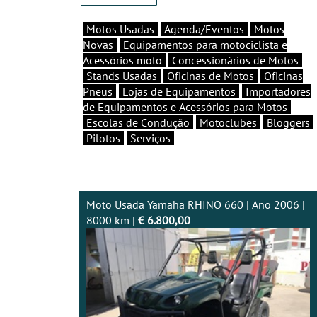
Motos Usadas
Agenda/Eventos
Motos
Novas
Equipamentos para motociclista e
Acessórios moto
Concessionários de Motos
Stands Usadas
Oficinas de Motos
Oficinas
Pneus
Lojas de Equipamentos
Importadores
de Equipamentos e Acessórios para Motos
Escolas de Condução
Motoclubes
Bloggers
Pilotos
Serviços
Moto Usada Yamaha RHINO 660 | Ano 2006 |
8000 km |
€ 6.800,00