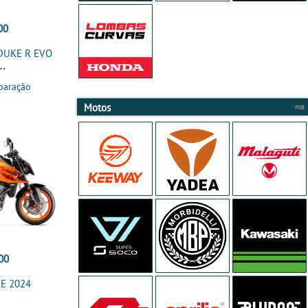
00
DUKE R EVO
paração
Motos
00
E 2024