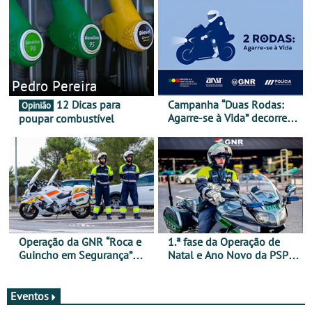
Pedro Pereira
12 Dicas para
Campanha “Duas Rodas:
Opinião
Agarre-se à Vida” decorre
poupar combustível
de 17 a 23 de março
Operação da GNR “Roca e
1.ª fase da Operação de
Guincho em Segurança”
Natal e Ano Novo da PSP e
com resultados que
GNR menos trágica
merecem reflexão
Eventos