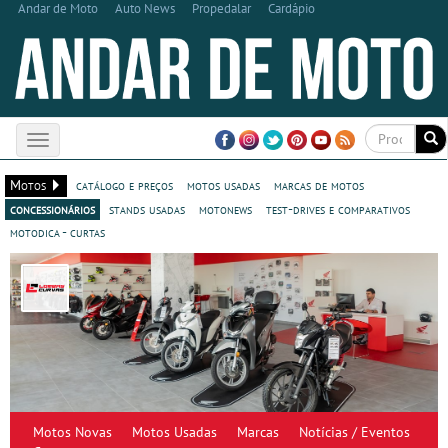
Andar de Moto
Auto News
Propedalar
Cardápio
Toggle
navigation
Motos
catálogo e preços
motos usadas
marcas de motos
concessionários
stands usadas
motonews
test-drives e comparativos
motodica - curtas
Motos Novas
Motos Usadas
Marcas
Notícias / Eventos