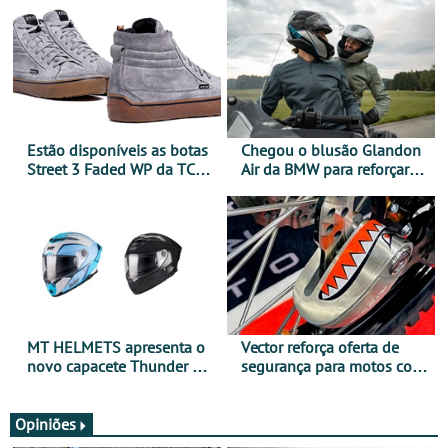
Estão disponíveis as botas
Chegou o blusão Glandon
Street 3 Faded WP da TCX
Air da BMW para reforçar
para utilização durante
oferta de equipamento de
todo o ano
verão
MT HELMETS apresenta o
Vector reforça oferta de
novo capacete Thunder 4 R
segurança para motos com
SV
nova gama de cadeados
JawX
Opiniões