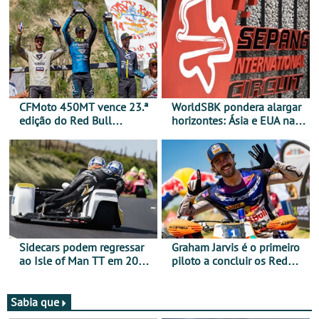
CFMoto 450MT vence 23.ª
WorldSBK pondera alargar
edição do Red Bull
horizontes: Ásia e EUA na
Romaniacs nas 3
mira para 2027
Categorias Adventure -
Vitória na Ultimate, Core e
Lite
Sidecars podem regressar
Graham Jarvis é o primeiro
ao Isle of Man TT em 2027
piloto a concluir os Red
após revisão de segurança
Bull Romaniacs numa
moto elétrica
Sabia que