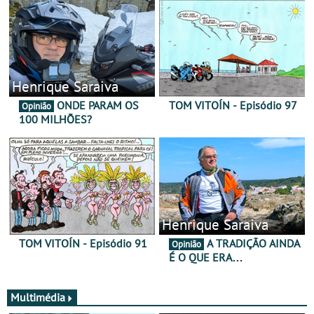
Henrique Saraiva
ONDE PARAM OS
TOM VITOÍN - Episódio 97
Opinião
100 MILHÕES?
Henrique Saraiva
TOM VITOÍN - Episódio 91
A TRADIÇÃO AINDA
Opinião
É O QUE ERA…
Multimédia