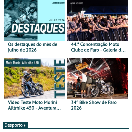
Os destaques do mês de
44.ª Concentração Moto
julho de 2026
Clube de Faro - Galeria de
fotos (sábado)
Vídeo Teste Moto Morini
34º Bike Show de Faro
Alltrhike 450 - Aventura
2026
Acessível
Desporto