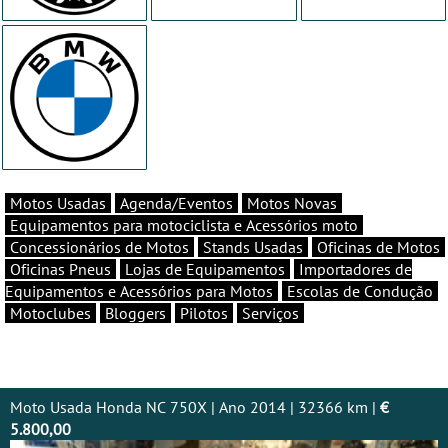
Motos Usadas
Agenda/Eventos
Motos Novas
Equipamentos para motociclista e Acessórios moto
Concessionários de Motos
Stands Usadas
Oficinas de Motos
Oficinas Pneus
Lojas de Equipamentos
Importadores de
Equipamentos e Acessórios para Motos
Escolas de Condução
Motoclubes
Bloggers
Pilotos
Serviços
Moto Usada Honda NC 750X | Ano 2014 | 32366 km |
€
5.800,00