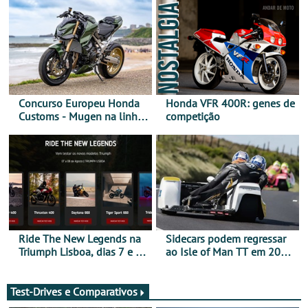
Concurso Europeu Honda
Honda VFR 400R: genes de
Customs - Mugen na linha
competição
da frente, vote nela para
ganhar
Ride The New Legends na
Sidecars podem regressar
Triumph Lisboa, dias 7 e 8
ao Isle of Man TT em 2027
de agosto
após revisão de segurança
Test-Drives e Comparativos