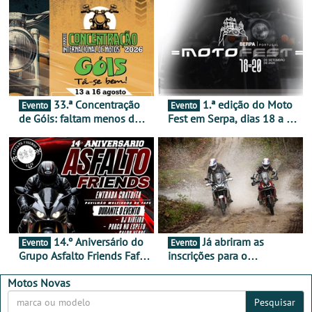
33.ª Concentração
1.ª edição do Moto
Evento
Evento
de Góis: faltam menos de
Fest em Serpa, dias 18 a 20
duas semanas! - De 13 a
de setembro - A cultura das
16 de agosto
duas rodas invade o Baixo
Alentejo
14.º Aniversário do
Já abriram as
Evento
Evento
Grupo Asfalto Friends Fafe,
inscrições para o
dia 26 de setembro de
MotorBeach Rally Raid
2026
2026
Motos Novas
Pesquisar