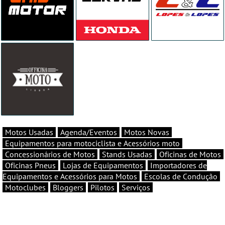
Motos Usadas
Agenda/Eventos
Motos Novas
Equipamentos para motociclista e Acessórios moto
Concessionários de Motos
Stands Usadas
Oficinas de Motos
Oficinas Pneus
Lojas de Equipamentos
Importadores de
Equipamentos e Acessórios para Motos
Escolas de Condução
Motoclubes
Bloggers
Pilotos
Serviços