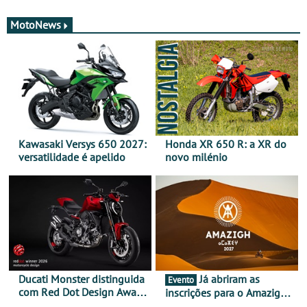
MotoNews
Kawasaki Versys 650 2027:
Honda XR 650 R: a XR do
versatilidade é apelido
novo milénio
Ducati Monster distinguida
Já abriram as
Evento
com Red Dot Design Award
inscrições para o Amazigh
2026
Raid 2027, que decorre em