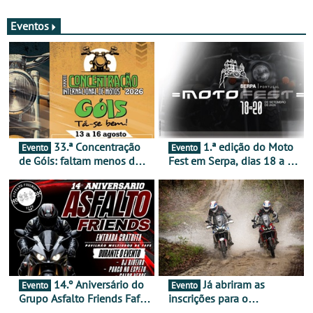
merecem reflexão
Eventos
33.ª Concentração
1.ª edição do Moto
Evento
Evento
de Góis: faltam menos de
Fest em Serpa, dias 18 a 20
duas semanas! - De 13 a
de setembro - A cultura das
16 de agosto
duas rodas invade o Baixo
Alentejo
14.º Aniversário do
Já abriram as
Evento
Evento
Grupo Asfalto Friends Fafe,
inscrições para o
dia 26 de setembro de
MotorBeach Rally Raid