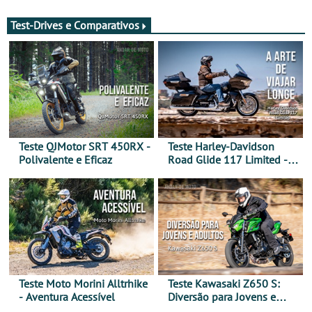
Marrocos, de 23 abril a 1
maio - The ultimate
Test-Drives e Comparativos
experience in Morocco
Teste QJMotor SRT 450RX -
Teste Harley-Davidson
Polivalente e Eficaz
Road Glide 117 Limited - A
Arte de Viajar Longe
Teste Moto Morini Alltrhike
Teste Kawasaki Z650 S:
- Aventura Acessível
Diversão para Jovens e
Adultos