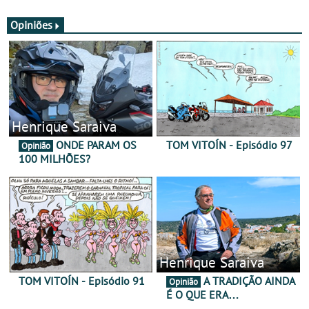
JawX
Opiniões
Henrique Saraiva
ONDE PARAM OS
TOM VITOÍN - Episódio 97
Opinião
100 MILHÕES?
Henrique Saraiva
TOM VITOÍN - Episódio 91
A TRADIÇÃO AINDA
Opinião
É O QUE ERA…