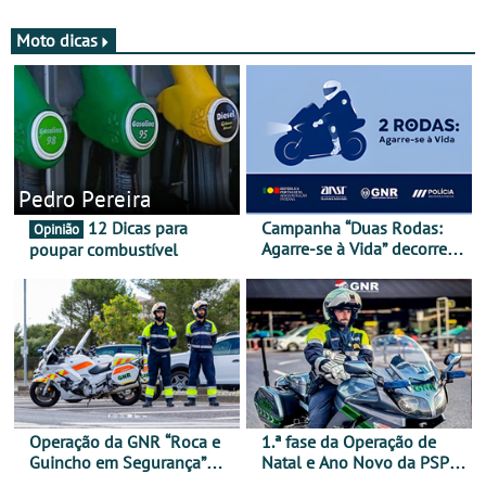
Moto dicas
Pedro Pereira
12 Dicas para
Campanha “Duas Rodas:
Opinião
Agarre-se à Vida” decorre
poupar combustível
de 17 a 23 de março
Operação da GNR “Roca e
1.ª fase da Operação de
Guincho em Segurança”
Natal e Ano Novo da PSP e
com resultados que
GNR menos trágica