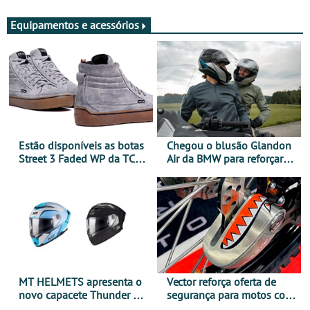
Equipamentos e acessórios
Estão disponíveis as botas
Chegou o blusão Glandon
Street 3 Faded WP da TCX
Air da BMW para reforçar
para utilização durante
oferta de equipamento de
todo o ano
verão
MT HELMETS apresenta o
Vector reforça oferta de
novo capacete Thunder 4 R
segurança para motos com
SV
nova gama de cadeados