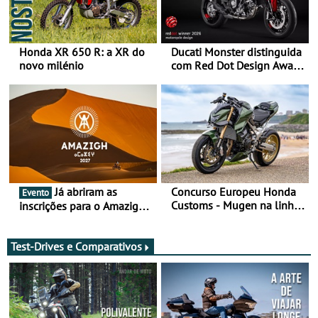
Honda XR 650 R: a XR do
Ducati Monster distinguida
novo milénio
com Red Dot Design Award
2026
Já abriram as
Concurso Europeu Honda
Evento
Customs - Mugen na linha
inscrições para o Amazigh
da frente, vote nela para
Raid 2027, que decorre em
ganhar
Marrocos, de 23 abril a 1
maio - The ultimate
Test-Drives e Comparativos
experience in Morocco