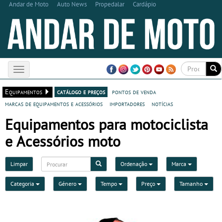
Andar de Moto
Auto News
Propedalar
Cardápio
Toggle
navigation
Equipamentos
catálogo e preços
pontos de venda
marcas de equipamentos e acessórios
importadores
notícias
Equipamentos para motociclista
e Acessórios moto
Limpar
Ordenação
Marca
Categoria
Género
Tempo
Preço
Tamanho