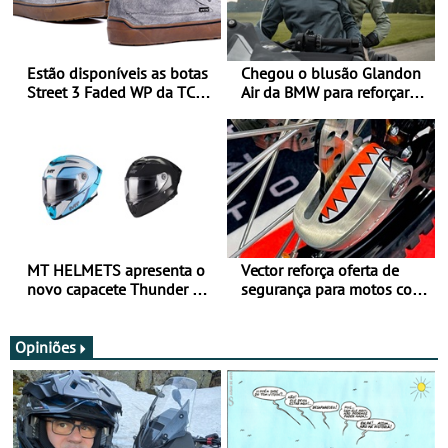
Estão disponíveis as botas
Chegou o blusão Glandon
Street 3 Faded WP da TCX
Air da BMW para reforçar
para utilização durante
oferta de equipamento de
todo o ano
verão
MT HELMETS apresenta o
Vector reforça oferta de
novo capacete Thunder 4 R
segurança para motos com
SV
nova gama de cadeados
JawX
Opiniões