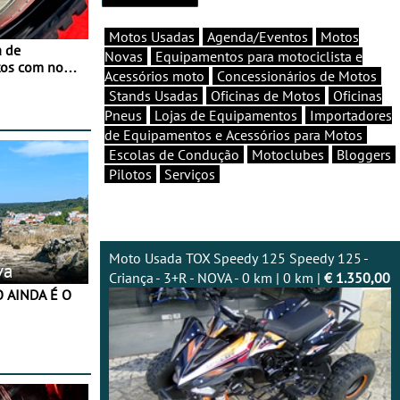
Motos Usadas
Agenda/Eventos
Motos
a de
Novas
Equipamentos para motociclista e
tos com nova
Acessórios moto
Concessionários de Motos
 JawX
Stands Usadas
Oficinas de Motos
Oficinas
Pneus
Lojas de Equipamentos
Importadores
de Equipamentos e Acessórios para Motos
Escolas de Condução
Motoclubes
Bloggers
Pilotos
Serviços
Moto Usada TOX Speedy 125 Speedy 125 -
va
Criança - 3+R - NOVA - 0 km | 0 km |
€ 1.350,00