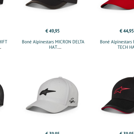
€ 49,95
€ 44,95
HIFT
Boné Alpinestars MICRON DELTA
Boné Alpinestar
HAT
TECH H
€ 39,95
€ 39,95