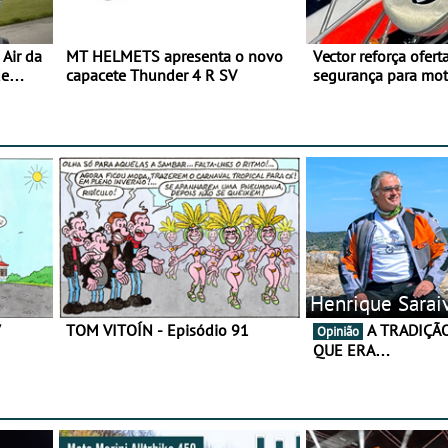
Air da
MT HELMETS apresenta o novo
Vector reforça ofert
de
capacete Thunder 4 R SV
segurança para mo
gama de cadeados
Henrique Sarai
7
TOM VITOÍN - Episódio 91
A TRADIÇÃO AINDA É O
Opinião
QUE ERA…