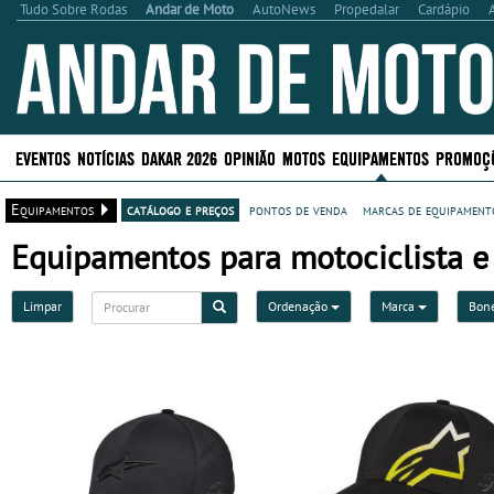
Tudo Sobre Rodas
Andar de Moto
AutoNews
Propedalar
Cardápio
EVENTOS
NOTÍCIAS
DAKAR 2026
OPINIÃO
MOTOS
EQUIPAMENTOS
PROMOÇ
Equipamentos
catálogo e preços
pontos de venda
marcas de equipamento
Equipamentos para motociclista e
Limpar
Ordenação
Marca
Bon