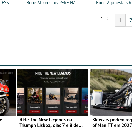
ELESS
Boné Alpinestars PERF HAT
Boné Alpinestars 
1 | 2
1
e
Ride The New Legends na
Sidecars podem regr
Triumph Lisboa, dias 7 e 8 de
of Man TT em 2027 
agosto
de segurança