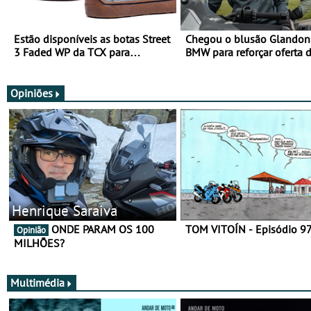
Estão disponíveis as botas Street
Chegou o blusão Glandon 
3 Faded WP da TCX para
BMW para reforçar oferta 
utilização durante todo o ano
equipamento de verão
Opiniões
Henrique Saraiva
ONDE PARAM OS 100
TOM VITOÍN - Episódio 9
Opinião
MILHÕES?
Multimédia