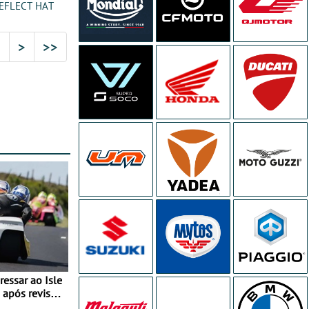
REFLECT HAT
2
>
>>
essar ao Isle
após revisão