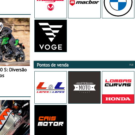
Pontos de venda
0 S: Diversão
os