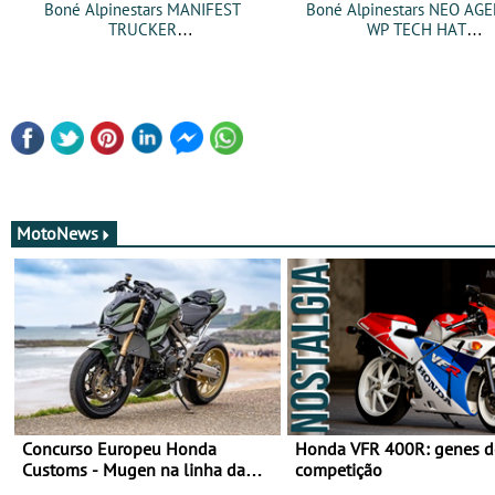
Boné Alpinestars MANIFEST
Boné Alpinestars NEO AG
TRUCKER
WP TECH HAT
MotoNews
Concurso Europeu Honda
Honda VFR 400R: genes d
Customs - Mugen na linha da
competição
frente, vote nela para ganhar