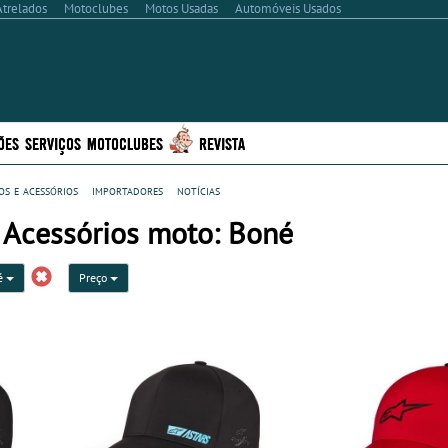
Atrelados
Motoclubes
Motos Usadas
Automóveis Usados
ÕES
SERVIÇOS
MOTOCLUBES
REVISTA
s e acessórios
importadores
notícias
 Acessórios moto: Boné
é
Preço