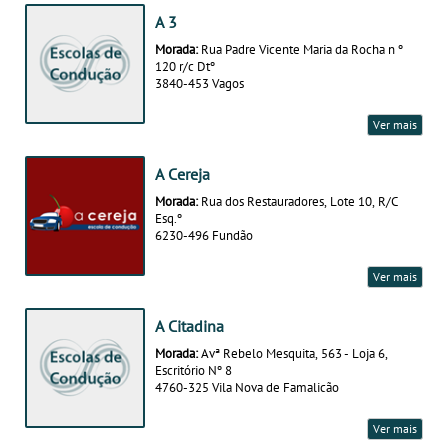
A 3
Morada:
Rua Padre Vicente Maria da Rocha n º
120 r/c Dtº
3840-453 Vagos
Ver mais
A Cereja
Morada:
Rua dos Restauradores, Lote 10, R/C
Esq.º
6230-496 Fundão
Ver mais
A Citadina
Morada:
Avª Rebelo Mesquita, 563 - Loja 6,
Escritório Nº 8
4760-325 Vila Nova de Famalicão
Ver mais