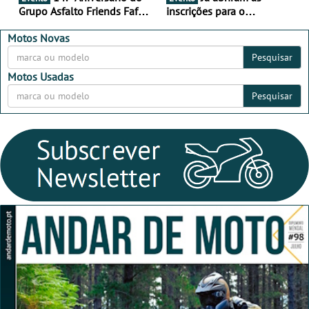
Grupo Asfalto Friends Fafe,
inscrições para o
dia 26 de setembro de
MotorBeach Rally Raid
2026
2026
Motos Novas
Pesquisar
Motos Usadas
Pesquisar