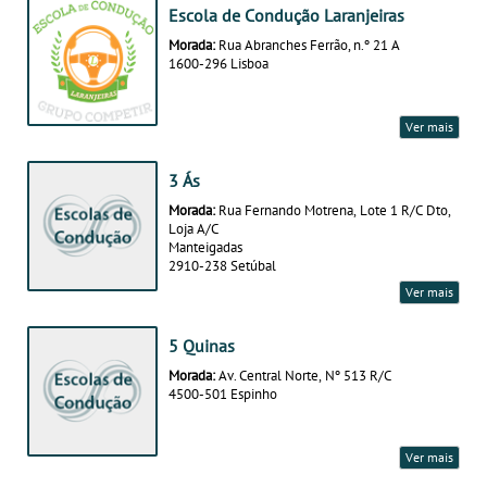
Escola de Condução Laranjeiras
Morada:
Rua Abranches Ferrão, n.º 21 A
1600-296 Lisboa
Ver mais
3 Ás
Morada:
Rua Fernando Motrena, Lote 1 R/C Dto,
Loja A/C
Manteigadas
2910-238 Setúbal
Ver mais
5 Quinas
Morada:
Av. Central Norte, Nº 513 R/C
4500-501 Espinho
Ver mais