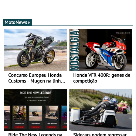
MotoNews
Concurso Europeu Honda
Honda VFR 400R: genes de
Customs - Mugen na linha
competição
da frente, vote nela para
ganhar
Ride The New Legends na
Sidecars podem regressar