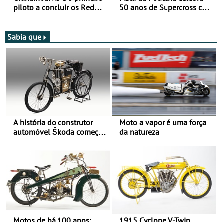
piloto a concluir os Red
50 anos de Supercross com
Bull Romaniacs numa
jornada dupla, dias 1 e 2
moto elétrica
de agosto
Sabia que
A história do construtor
Moto a vapor é uma força
automóvel Škoda começou
da natureza
há mais de 120 anos nas
duas rodas!
Motos de há 100 anos:
1915 Cyclone V-Twin