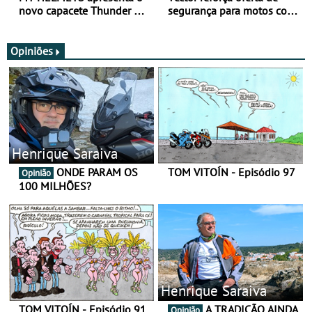
novo capacete Thunder 4 R
segurança para motos com
SV
nova gama de cadeados
JawX
Opiniões
Henrique Saraiva
ONDE PARAM OS
TOM VITOÍN - Episódio 97
Opinião
100 MILHÕES?
Henrique Saraiva
TOM VITOÍN - Episódio 91
A TRADIÇÃO AINDA
Opinião