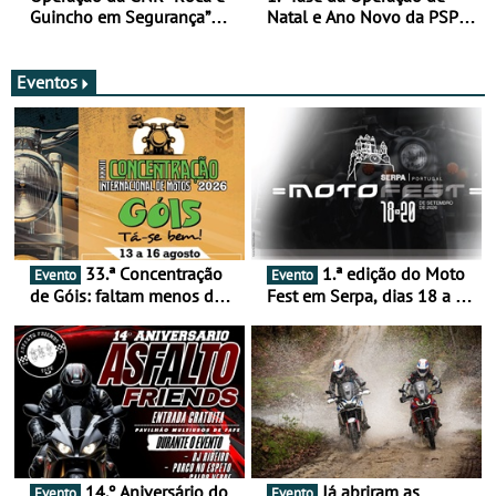
Guincho em Segurança”
Natal e Ano Novo da PSP e
com resultados que
GNR menos trágica
merecem reflexão
Eventos
33.ª Concentração
1.ª edição do Moto
Evento
Evento
de Góis: faltam menos de
Fest em Serpa, dias 18 a 20
duas semanas! - De 13 a
de setembro - A cultura das
16 de agosto
duas rodas invade o Baixo
Alentejo
14.º Aniversário do
Já abriram as
Evento
Evento