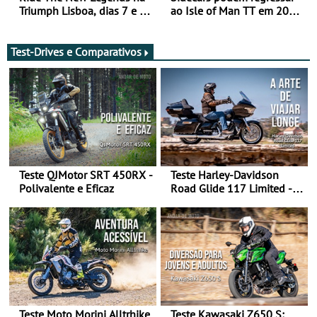
Triumph Lisboa, dias 7 e 8
ao Isle of Man TT em 2027
de agosto
após revisão de segurança
Test-Drives e Comparativos
Teste QJMotor SRT 450RX -
Teste Harley-Davidson
Polivalente e Eficaz
Road Glide 117 Limited - A
Arte de Viajar Longe
Teste Moto Morini Alltrhike
Teste Kawasaki Z650 S: