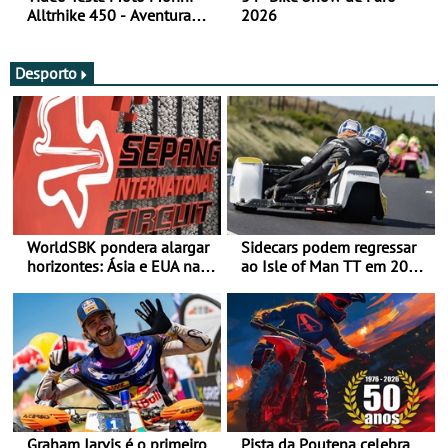
Alltrhike 450 - Aventura
2026
Acessível
Desporto
WorldSBK pondera alargar
Sidecars podem regressar
horizontes: Ásia e EUA na
ao Isle of Man TT em 2027
mira para 2027
após revisão de segurança
Graham Jarvis é o primeiro
Pista da Poutena celebra