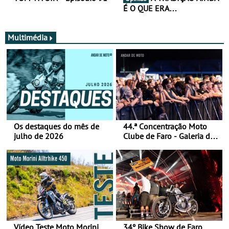
É O QUE ERA…
Multimédia
Os destaques do mês de
44.ª Concentração Moto
julho de 2026
Clube de Faro - Galeria de
fotos (sábado)
Vídeo Teste Moto Morini
34º Bike Show de Faro