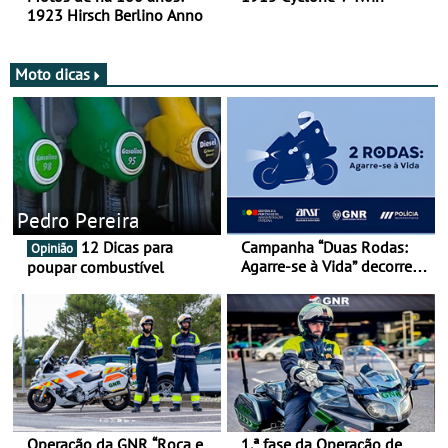
1923 Hirsch Berlino Anno
Moto dicas
Pedro Pereira
12 Dicas para
Campanha “Duas Rodas:
Opinião
Agarre-se à Vida” decorre
poupar combustível
de 17 a 23 de março
Operação da GNR “Roca e
1.ª fase da Operação de