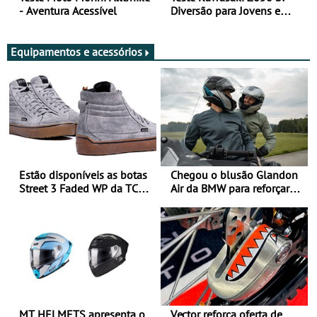
- Aventura Acessível
Diversão para Jovens e
Adultos
Equipamentos e acessórios
Estão disponíveis as botas
Chegou o blusão Glandon
Street 3 Faded WP da TCX
Air da BMW para reforçar
para utilização durante
oferta de equipamento de
todo o ano
verão
MT HELMETS apresenta o
Vector reforça oferta de