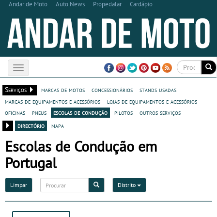
Andar de Moto
Auto News
Propedalar
Cardápio
Toggle
navigation
Serviços
marcas de motos
concessionários
stands usadas
marcas de equipamentos e acessórios
lojas de equipamentos e acessórios
oficinas
pneus
escolas de condução
pilotos
outros serviços
directório
mapa
Escolas de Condução em
Portugal
Limpar
Distrito