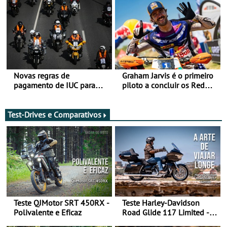
Novas regras de
Graham Jarvis é o primeiro
pagamento de IUC para
piloto a concluir os Red
2028 - Com ano de
Bull Romaniacs numa
transição em 2027
moto elétrica
Test-Drives e Comparativos
Teste QJMotor SRT 450RX -
Teste Harley-Davidson
Polivalente e Eficaz
Road Glide 117 Limited - A
Arte de Viajar Longe