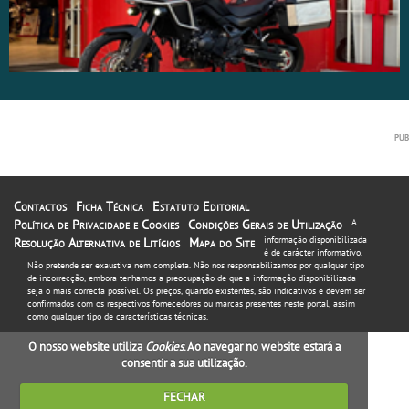
Contactos
Ficha Técnica
Estatuto Editorial
Política de Privacidade e Cookies
Condições Gerais de Utilização
A
informação disponibilizada
Resolução Alternativa de Litígios
Mapa do Site
é de carácter informativo.
Não pretende ser exaustiva nem completa. Não nos responsabilizamos por qualquer tipo
de incorrecção, embora tenhamos a preocupação de que a informação disponibilizada
seja o mais correcta possível. Os preços, quando existentes, são indicativos e devem ser
confirmados com os respectivos fornecedores ou marcas presentes neste portal, assim
como qualquer tipo de características técnicas.
O nosso website utiliza
Cookies
. Ao navegar no website estará a
consentir a sua utilização.
FECHAR