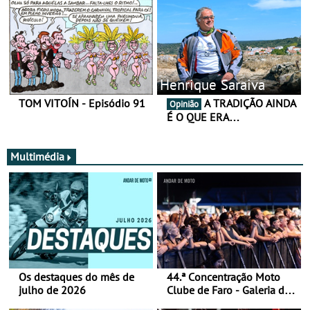
Henrique Saraiva
TOM VITOÍN - Episódio 91
A TRADIÇÃO AINDA
Opinião
É O QUE ERA…
Multimédia
Os destaques do mês de
44.ª Concentração Moto
julho de 2026
Clube de Faro - Galeria de
fotos (sábado)