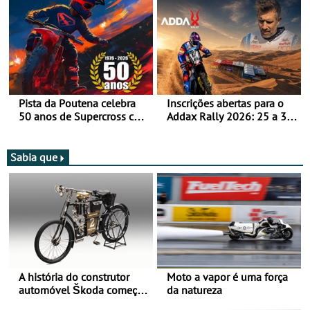
moto elétrica
Pista da Poutena celebra
Inscrições abertas para o
50 anos de Supercross com
Addax Rally 2026: 25 a 30
jornada dupla, dias 1 e 2
de outubro - Proposta de
de agosto
participação com o Team
Bianchi Prata
Sabia que
A história do construtor
Moto a vapor é uma força
automóvel Škoda começou
da natureza
há mais de 120 anos nas