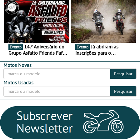
16 de agosto
duas rodas invade o Baixo
Alentejo
14.º Aniversário do
Já abriram as
Evento
Evento
Grupo Asfalto Friends Fafe,
inscrições para o
dia 26 de setembro de
MotorBeach Rally Raid
2026
2026
Motos Novas
Pesquisar
Motos Usadas
Pesquisar