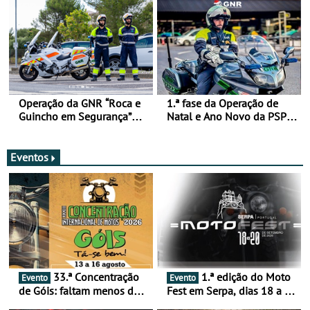
Operação da GNR “Roca e
1.ª fase da Operação de
Guincho em Segurança”
Natal e Ano Novo da PSP e
com resultados que
GNR menos trágica
merecem reflexão
Eventos
33.ª Concentração
1.ª edição do Moto
Evento
Evento
de Góis: faltam menos de
Fest em Serpa, dias 18 a 20
duas semanas! - De 13 a
de setembro - A cultura das