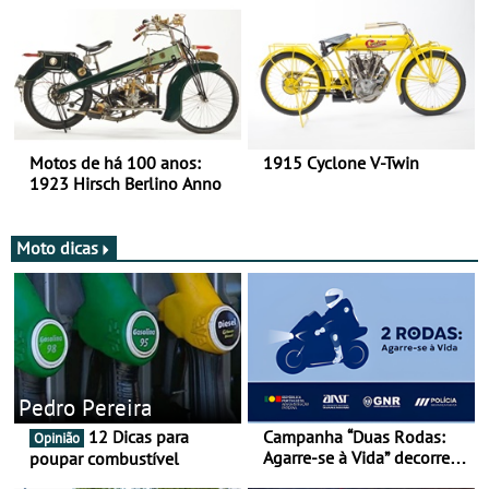
duas rodas!
Motos de há 100 anos:
1915 Cyclone V-Twin
1923 Hirsch Berlino Anno
Moto dicas
Pedro Pereira
12 Dicas para
Campanha “Duas Rodas:
Opinião
Agarre-se à Vida” decorre
poupar combustível
de 17 a 23 de março