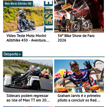
Vídeo Teste Moto Morini
34º Bike Show de Faro
Alltrhike 450 - Aventura
2026
Acessível
Desporto
Sidecars podem regressar
Graham Jarvis é o primeiro
ao Isle of Man TT em 2027
piloto a concluir os Red
após revisão de segurança
Bull Romaniacs numa