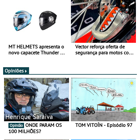
todo o ano
verão
MT HELMETS apresenta o
Vector reforça oferta de
novo capacete Thunder 4 R
segurança para motos com
SV
nova gama de cadeados
JawX
Opiniões
Henrique Saraiva
ONDE PARAM OS
TOM VITOÍN - Episódio 97
Opinião
100 MILHÕES?