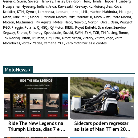
Generic, Gilera, Govecs, Hanway, Harley Davidson, Hero, Honda, Hupper, Husaberg,
Husqvarna, Hyosung, Indian, Jawa, Kawasaki, Keeway, KL Motorcycles, Kove,
Kreidler, KTM, Kymco, Lambretta, Leonart, Linhai, LML, Macbor, Mahindra, Malaguti,
Mash, Mbk, MBP, Megelli, Mission Motors, Mitt, Morbidelli, Moto Guzzi, Moto Morini,
Motron, Multimarca, Mv Agusta, Mytos, Neco, Neovolt, Norton, Orcal, Ossa, Peugeot,
PGO, Piaggio, Polaris, QINGQI, QJ Motor, RIEJU, Royal Enfield, Scarabeo, Sea-doo,
Segway, Sherco, Shineray, Speedbrain, Suzuki, SWM, SYM, TGB, TM Racing, Tomos,
Tox Racing, Triton, Triumph, UM, Ural, Urbet, Vespa, Victory, VMoto, Voge, Volta
Motorbikes, Vortex, Yadea, Yamaha, YCF, Zero Motorcycles e Zontes
MotoNews
Ride The New Legends na
Sidecars podem regressar
Triumph Lisboa, dias 7 e 8
ao Isle of Man TT em 2027
de agosto
após revisão de segurança