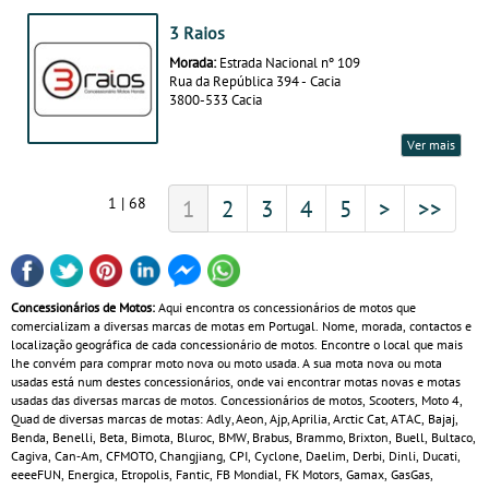
3 Raios
Morada:
Estrada Nacional nº 109
Rua da República 394 - Cacia
3800-533 Cacia
Ver mais
1 | 68
1
2
3
4
5
>
>>
Concessionários de Motos:
Aqui encontra os concessionários de motos que
comercializam a diversas marcas de motas em Portugal. Nome, morada, contactos e
localização geográfica de cada concessionário de motos. Encontre o local que mais
lhe convém para comprar moto nova ou moto usada. A sua mota nova ou mota
usadas está num destes concessionários, onde vai encontrar motas novas e motas
usadas das diversas marcas de motos. Concessionários de motos, Scooters, Moto 4,
Quad de diversas marcas de motas: Adly, Aeon, Ajp, Aprilia, Arctic Cat, ATAC, Bajaj,
Benda, Benelli, Beta, Bimota, Bluroc, BMW, Brabus, Brammo, Brixton, Buell, Bultaco,
Cagiva, Can‑Am, CFMOTO, Changjiang, CPI, Cyclone, Daelim, Derbi, Dinli, Ducati,
eeeeFUN, Energica, Etropolis, Fantic, FB Mondial, FK Motors, Gamax, GasGas,