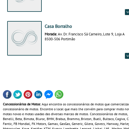
V
Casa Borralho
Morada:
Av. Dr. Francisco Sá Carneiro, Lote 9, Loja A
8500-506 Portimão
V
Concessionários de Motos:
Aqui encontra os concessionários de motos que comercializa
concessionário de motos. Encontre o local que mais lhe convém para comprar moto no
motas novas e motas usadas das diversas marcas de motos. Concessionários de motos, Sco
Benelli, Beta, Bimota, Bluroc, BMW, Brabus, Brammo, Brixton, Buell, Bultaco, Cagiva, 
Fantic, FB Mondial, FK Motors, Gamax, GasGas, Generic, Gilera, Govecs, Hanway, Harl
Motorcycles, Kove, Kreidler, KTM, Kymco, Lambretta, Leonart, Linhai, LML, Macbor, Mah