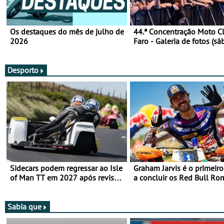
Os destaques do mês de julho de
44.ª Concentração Moto C
2026
Faro - Galeria de fotos (sá
Desporto
Sidecars podem regressar ao Isle
Graham Jarvis é o primeiro
of Man TT em 2027 após revisão
a concluir os Red Bull Ro
de segurança
numa moto elétrica
Sabia que