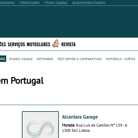
Atrelados
Motoclubes
Motos Usadas
Automóveis Usados
ÕES
SERVIÇOS
MOTOCLUBES
REVISTA
ios
stands usadas
motonews
test-drives e comparativos
motodica - curtas
em Portugal
Alcantara Garage
Morada:
Rua Luís de Camões Nº 139 -A
1300 361 Lisboa