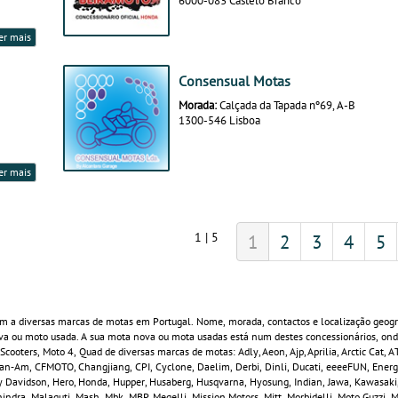
er mais
Consensual Motas
Morada:
Calçada da Tapada nº69, A-B
1300-546 Lisboa
er mais
1 | 5
1
2
3
4
5
m a diversas marcas de motas em Portugal. Nome, morada, contactos e localização geogr
va ou moto usada. A sua mota nova ou mota usadas está num destes concessionários, ond
oters, Moto 4, Quad de diversas marcas de motas: Adly, Aeon, Ajp, Aprilia, Arctic Cat, A
Can‑Am, CFMOTO, Changjiang, CPI, Cyclone, Daelim, Derbi, Dinli, Ducati, eeeeFUN, Energi
ey Davidson, Hero, Honda, Hupper, Husaberg, Husqvarna, Hyosung, Indian, Jawa, Kawasak
indra, Malaguti, Mash, Mbk, MBP, Megelli, Mission Motors, Mitt, Morbidelli, Moto Guzzi, 