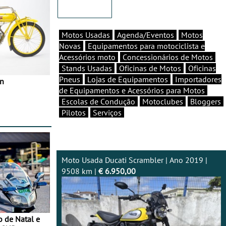
Motos Usadas
Agenda/Eventos
Motos
Novas
Equipamentos para motociclista e
Acessórios moto
Concessionários de Motos
Stands Usadas
Oficinas de Motos
Oficinas
Pneus
Lojas de Equipamentos
Importadores
in
de Equipamentos e Acessórios para Motos
Escolas de Condução
Motoclubes
Bloggers
Pilotos
Serviços
Moto Usada Ducati Scrambler | Ano 2019 |
9508 km |
€ 6.950,00
o de Natal e