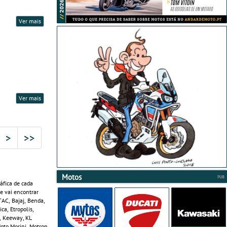
Ver mais
Ver mais
>
>>
Motos
áfica de cada
e vai encontrar
TAC, Bajaj, Benda,
ca, Etropolis,
i, Keeway, KL
Moto Morini, Motron,