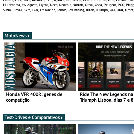
Multimarca, Mv Agusta, Mytos, Neco, Neovolt, Norton, Orcal, Ossa, Peugeot, PGO, Piaggi
Suzuki, SWM, SYM, TGB, TM Racing, Tomos, Tox Racing, Triton, Triumph, UM, Ural, Urbet,
MotoNews
Honda VFR 400R: genes de
Ride The New Legends na
competição
Triumph Lisboa, dias 7 e 8
agosto
Test-Drives e Comparativos