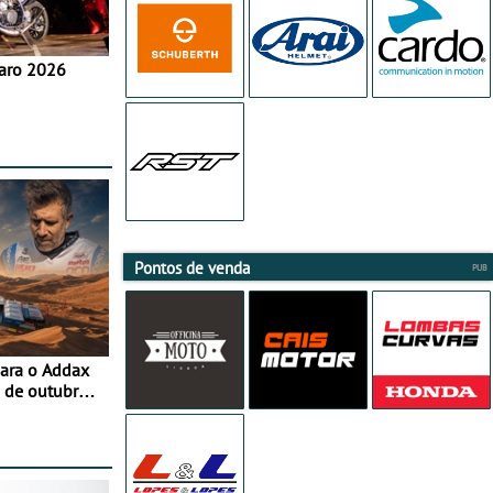
aro 2026
Pontos de venda
para o Addax
 de outubro -
ipação com o