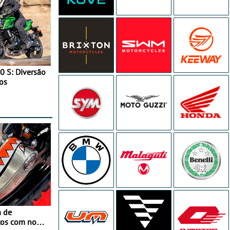
0 S: Diversão
os
a de
tos com nova