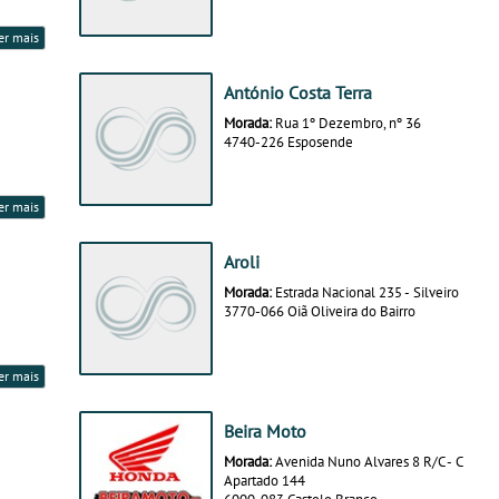
er mais
António Costa Terra
Morada:
Rua 1º Dezembro, nº 36
4740-226 Esposende
er mais
Aroli
Morada:
Estrada Nacional 235 - Silveiro
3770-066 Oiã Oliveira do Bairro
er mais
Beira Moto
Morada:
Avenida Nuno Alvares 8 R/C - C
Apartado 144
6000-083 Castelo Branco