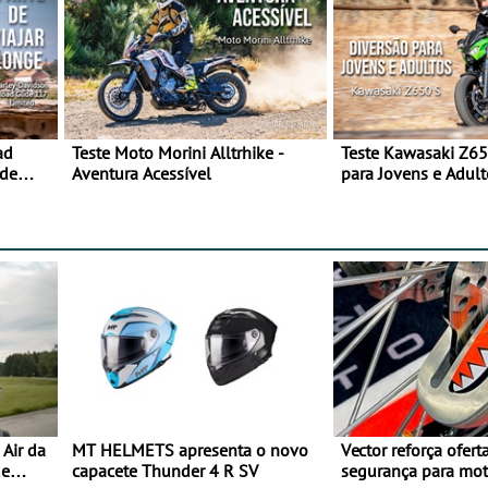
ad
Teste Moto Morini Alltrhike -
Teste Kawasaki Z65
 de
Aventura Acessível
para Jovens e Adult
Air da
MT HELMETS apresenta o novo
Vector reforça ofert
de
capacete Thunder 4 R SV
segurança para mo