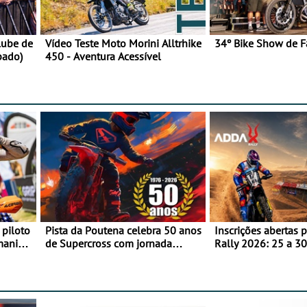
lube de
Vídeo Teste Moto Morini Alltrhike
34º Bike Show de F
bado)
450 - Aventura Acessível
 piloto
Pista da Poutena celebra 50 anos
Inscrições abertas 
maniacs
de Supercross com jornada
Rally 2026: 25 a 30
dupla, dias 1 e 2 de agosto
Proposta de partic
Team Bianchi Prata