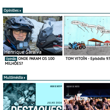
utilização durante todo o ano
equipamento de verão
Opiniões
Henrique Saraiva
ONDE PARAM OS 100
TOM VITOÍN - Episódio 9
Opinião
MILHÕES?
Multimédia