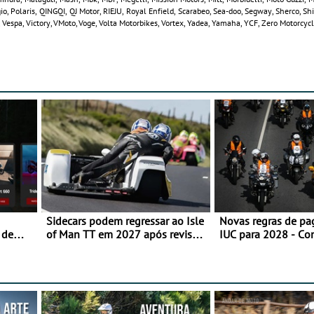
o, Polaris, QINGQI, QJ Motor, RIEJU, Royal Enfield, Scarabeo, Sea-doo, Segway, Sherco, Sh
 Vespa, Victory, VMoto, Voge, Volta Motorbikes, Vortex, Yadea, Yamaha, YCF, Zero Motorcyc
Sidecars podem regressar ao Isle
Novas regras de p
 de
of Man TT em 2027 após revisão
IUC para 2028 - Co
de segurança
transição em 2027