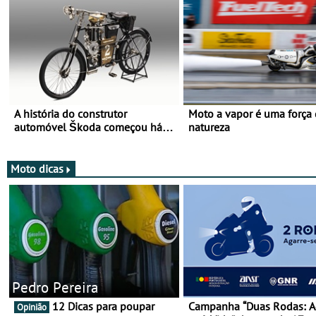
A história do construtor
Moto a vapor é uma força
automóvel Škoda começou há
natureza
mais de 120 anos nas duas
rodas!
Moto dicas
Pedro Pereira
12 Dicas para poupar
Campanha “Duas Rodas: A
Opinião