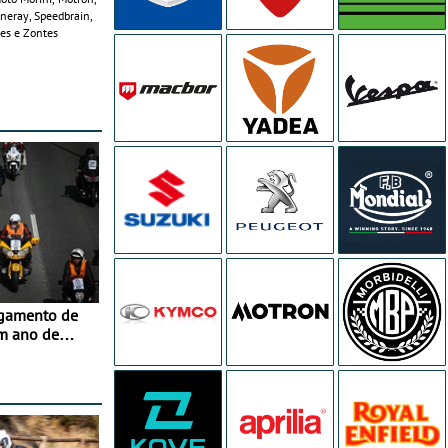
ineray, Speedbrain,
les e Zontes
agamento de
m ano de