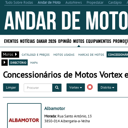
Tudo Sobre Rodas
Andar de Moto
AutoNews
Propedalar
Cardápio
EVENTOS
NOTÍCIAS
DAKAR 2026
OPINIÃO
MOTOS
EQUIPAMENTOS
PROMOÇ
Motos
catálogo e preços
motos usadas
marcas de motos
concessionár
directório
mapa
Concessionários de Motos Vortex 
Limpar
Vortex
Distrito
Albamotor
Morada:
Rua Santo António, 13
3850-014 Albergaria-a-Velha