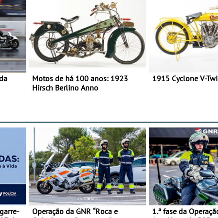
 da
Motos de há 100 anos: 1923
1915 Cyclone V-Tw
Hirsch Berlino Anno
garre-
Operação da GNR “Roca e
1.ª fase da Operaçã