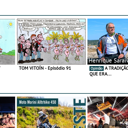
gama de cadeados
Henrique Sarai
7
TOM VITOÍN - Episódio 91
A TRADIÇÃO AINDA É O
Opinião
QUE ERA…