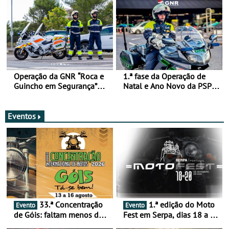
Operação da GNR “Roca e
1.ª fase da Operação de
Guincho em Segurança”
Natal e Ano Novo da PSP e
com resultados que
GNR menos trágica
merecem reflexão
Eventos
33.ª Concentração
1.ª edição do Moto
Evento
Evento
de Góis: faltam menos de
Fest em Serpa, dias 18 a 20
duas semanas! - De 13 a
de setembro - A cultura das