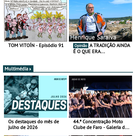
Henrique Saraiva
TOM VITOÍN - Episódio 91
A TRADIÇÃO AINDA
Opinião
É O QUE ERA…
Multimédia
Os destaques do mês de
44.ª Concentração Moto
julho de 2026
Clube de Faro - Galeria de
fotos (sábado)