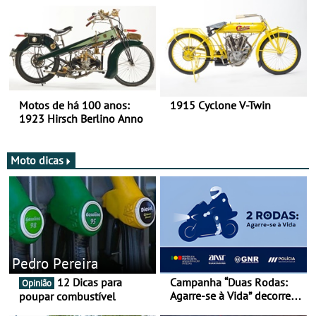
duas rodas!
Motos de há 100 anos:
1915 Cyclone V-Twin
1923 Hirsch Berlino Anno
Moto dicas
Pedro Pereira
12 Dicas para
Campanha “Duas Rodas:
Opinião
Agarre-se à Vida” decorre
poupar combustível
de 17 a 23 de março