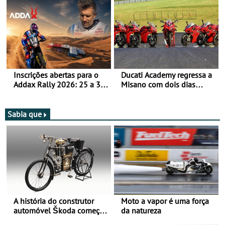
moto elétrica
de agosto
Inscrições abertas para o
Ducati Academy regressa a
Addax Rally 2026: 25 a 30
Misano com dois dias
de outubro - Proposta de
dedicados à condução em
participação com o Team
circuito - Dias 22 e 23 de
Bianchi Prata
setembro, no Misano World
Sabia que
Circuit
A história do construtor
Moto a vapor é uma força
automóvel Škoda começou
da natureza
há mais de 120 anos nas