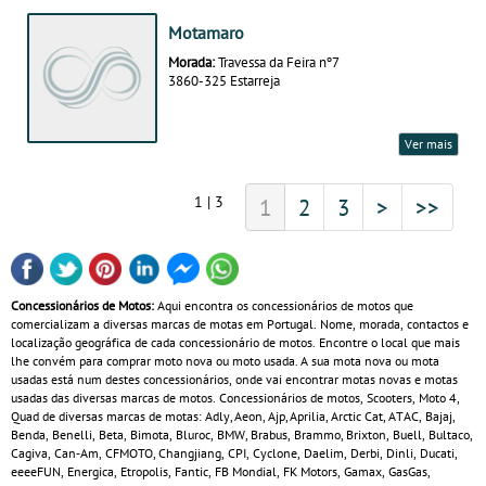
Motamaro
Morada:
Travessa da Feira nº7
3860-325 Estarreja
Ver mais
1 | 3
1
2
3
>
>>
Concessionários de Motos:
Aqui encontra os concessionários de motos que
comercializam a diversas marcas de motas em Portugal. Nome, morada, contactos e
localização geográfica de cada concessionário de motos. Encontre o local que mais
lhe convém para comprar moto nova ou moto usada. A sua mota nova ou mota
usadas está num destes concessionários, onde vai encontrar motas novas e motas
usadas das diversas marcas de motos. Concessionários de motos, Scooters, Moto 4,
Quad de diversas marcas de motas: Adly, Aeon, Ajp, Aprilia, Arctic Cat, ATAC, Bajaj,
Benda, Benelli, Beta, Bimota, Bluroc, BMW, Brabus, Brammo, Brixton, Buell, Bultaco,
Cagiva, Can‑Am, CFMOTO, Changjiang, CPI, Cyclone, Daelim, Derbi, Dinli, Ducati,
eeeeFUN, Energica, Etropolis, Fantic, FB Mondial, FK Motors, Gamax, GasGas,