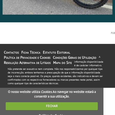
Contactos
Ficha Técnica
Estatuto Editorial
Política de Privacidade e Cookies
Condições Gerais de Utilização
A
informação disponibilizada
Resolução Alternativa de Litígios
Mapa do Site
é de carácter informativo.
Não pretende ser exaustiva nem completa. Não nos responsabilizamos por qualquer tipo
de incorrecção, embora tenhamos a preocupação de que a informação disponibilizada
seja o mais correcta possível. Os preços, quando existentes, são indicativos e devem ser
confirmados com os respectivos fornecedores ou marcas presentes neste portal, assim
como qualquer tipo de características técnicas.
O nosso website utiliza
Cookies
. Ao navegar no website estará a
consentir a sua utilização.
FECHAR