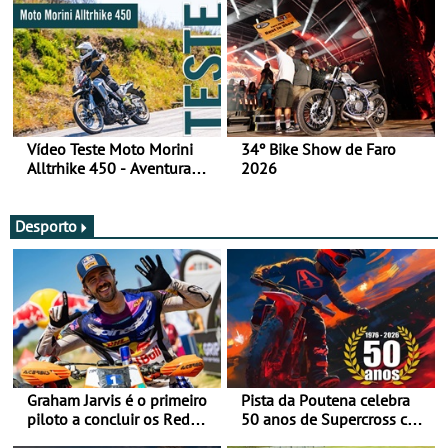
Vídeo Teste Moto Morini
34º Bike Show de Faro
Alltrhike 450 - Aventura
2026
Acessível
Desporto
Graham Jarvis é o primeiro
Pista da Poutena celebra
piloto a concluir os Red
50 anos de Supercross com
Bull Romaniacs numa
jornada dupla, dias 1 e 2