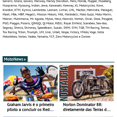
Generic, Gilera, Govecs, Hanway, Harley Davidson, Hero, Honda, Hupper, Husaberg,
Husqvarna, Hyosung, Indian, Jawa, Kawasaki, Keeway, KL Motorcycles, Kove,
Kreidler, KTM, Kymco, Lambretta, Leonart, Linhai, LML, Macbor, Mahindra, Malaguti,
Mash, Mbk, MBP, Megelli, Mission Motors, Mitt, Morbidelli, Moto Guzzi, Moto Morini,
Motron, Multimarca, Mv Agusta, Mytos, Neco, Neovolt, Norton, Orcal, Ossa, Peugeot,
PGO, Piaggio, Polaris, QINGQI, QJ Motor, RIEJU, Royal Enfield, Scarabeo, Sea-doo,
Segway, Sherco, Shineray, Speedbrain, Suzuki, SWM, SYM, TGB, TM Racing, Tomos,
Tox Racing, Triton, Triumph, UM, Ural, Urbet, Vespa, Victory, VMoto, Voge, Volta
Motorbikes, Vortex, Yadea, Yamaha, YCF, Zero Motorcycles e Zontes
MotoNews
Graham Jarvis é o primeiro
Norton Dominator 88:
piloto a concluir os Red
diretamente das Terras de
Bull Romaniacs numa
Sua Majestade