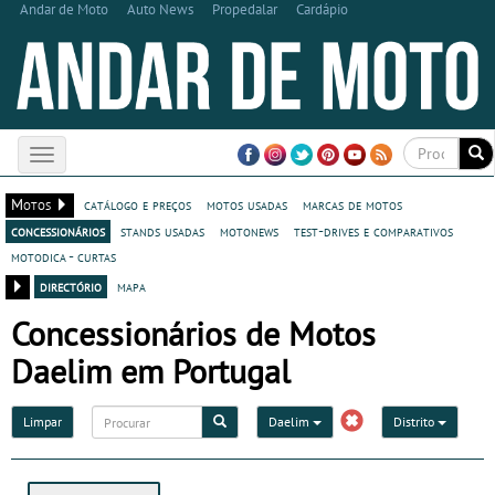
Andar de Moto
Auto News
Propedalar
Cardápio
Toggle
navigation
Motos
catálogo e preços
motos usadas
marcas de motos
concessionários
stands usadas
motonews
test-drives e comparativos
motodica - curtas
directório
mapa
Concessionários de Motos
Daelim em Portugal
Limpar
Daelim
Distrito