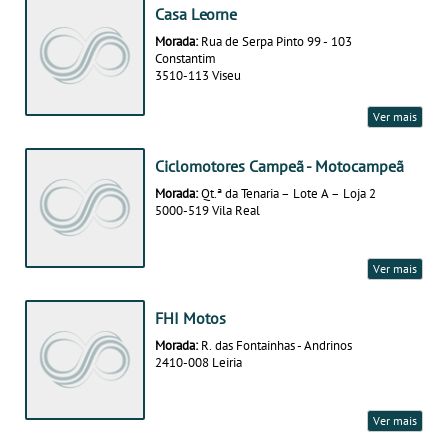
Casa Leorne
Morada:
Rua de Serpa Pinto 99 - 103
Constantim
3510-113 Viseu
Ver mais
Ciclomotores Campeã - Motocampeã
Morada:
Qt.ª da Tenaria – Lote A – Loja 2
5000-519 Vila Real
Ver mais
FHI Motos
Morada:
R. das Fontainhas - Andrinos
2410-008 Leiria
Ver mais