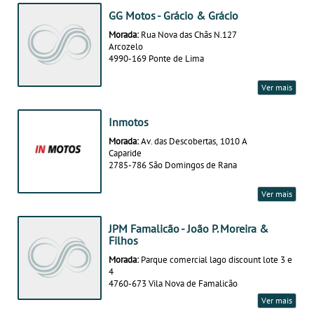
GG Motos - Grácio & Grácio
Morada:
Rua Nova das Chãs N.127
Arcozelo
4990-169 Ponte de Lima
Ver mais
Inmotos
Morada:
Av. das Descobertas, 1010 A
Caparide
2785-786 São Domingos de Rana
Ver mais
JPM Famalicão - João P. Moreira &
Filhos
Morada:
Parque comercial lago discount lote 3 e
4
4760-673 Vila Nova de Famalicão
Ver mais