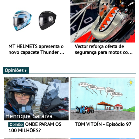
todo o ano
verão
MT HELMETS apresenta o
Vector reforça oferta de
novo capacete Thunder 4 R
segurança para motos com
SV
nova gama de cadeados
JawX
Opiniões
Henrique Saraiva
ONDE PARAM OS
TOM VITOÍN - Episódio 97
Opinião
100 MILHÕES?