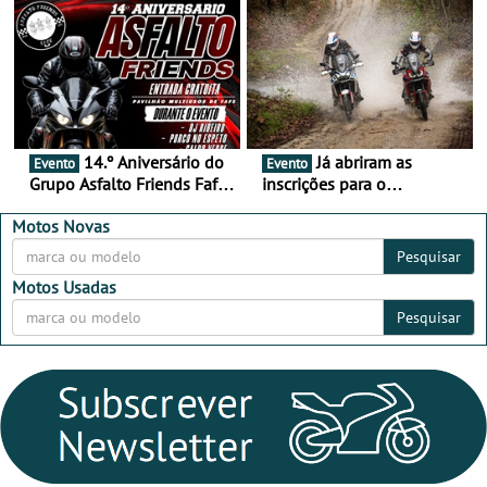
16 de agosto
duas rodas invade o Baixo
Alentejo
14.º Aniversário do
Já abriram as
Evento
Evento
Grupo Asfalto Friends Fafe,
inscrições para o
dia 26 de setembro de
MotorBeach Rally Raid
2026
2026
Motos Novas
Pesquisar
Motos Usadas
Pesquisar