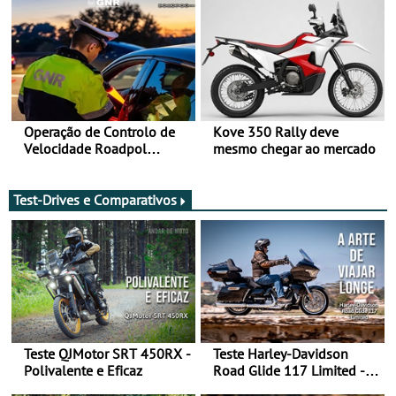
moto elétrica
Operação de Controlo de
Kove 350 Rally deve
Velocidade Roadpol
mesmo chegar ao mercado
decorre até 9 de agosto
Test-Drives e Comparativos
Teste QJMotor SRT 450RX -
Teste Harley-Davidson
Polivalente e Eficaz
Road Glide 117 Limited - A
Arte de Viajar Longe