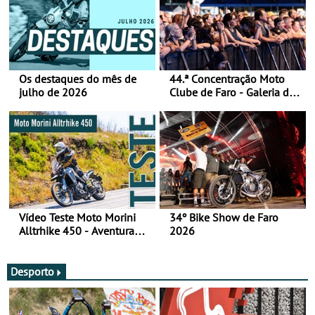
Os destaques do mês de
44.ª Concentração Moto
julho de 2026
Clube de Faro - Galeria de
fotos (sábado)
Vídeo Teste Moto Morini
34º Bike Show de Faro
Alltrhike 450 - Aventura
2026
Acessível
Desporto