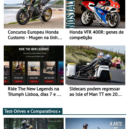
Concurso Europeu Honda
Honda VFR 400R: genes de
Customs - Mugen na linha
competição
da frente, vote nela para
ganhar
Ride The New Legends na
Sidecars podem regressar
Triumph Lisboa, dias 7 e 8
ao Isle of Man TT em 2027
de agosto
após revisão de segurança
Test-Drives e Comparativos