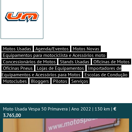
Motos Usadas
Agenda/Eventos
Motos Novas
Equipamentos para motociclista e Acessórios moto
Concessionários de Motos
Stands Usadas
Oficinas de Motos
Oficinas Pneus
Lojas de Equipamentos
Importadores de
Equipamentos e Acessórios para Motos
Escolas de Condução
Motoclubes
Bloggers
Pilotos
Serviços
Moto Usada Vespa 50 Primavera | Ano 2022 | 130 km |
€
3.765,00