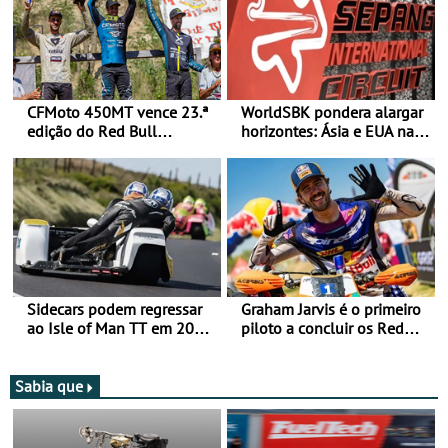
CFMoto 450MT vence 23.ª
WorldSBK pondera alargar
edição do Red Bull
horizontes: Ásia e EUA na
Romaniacs nas 3
mira para 2027
Categorias Adventure -
Vitória na Ultimate, Core e
Lite
Sidecars podem regressar
Graham Jarvis é o primeiro
ao Isle of Man TT em 2027
piloto a concluir os Red
após revisão de segurança
Bull Romaniacs numa
moto elétrica
Sabia que