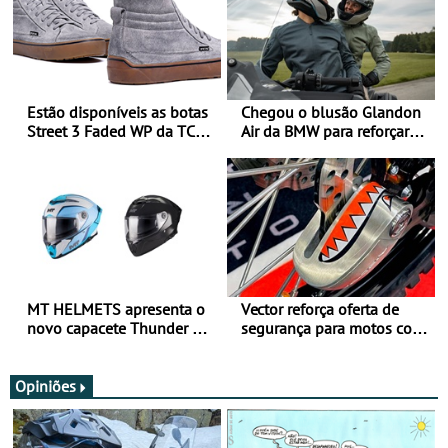
Estão disponíveis as botas
Chegou o blusão Glandon
Street 3 Faded WP da TCX
Air da BMW para reforçar
para utilização durante
oferta de equipamento de
todo o ano
verão
MT HELMETS apresenta o
Vector reforça oferta de
novo capacete Thunder 4 R
segurança para motos com
SV
nova gama de cadeados
JawX
Opiniões