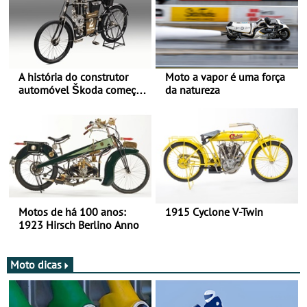
A história do construtor
Moto a vapor é uma força
automóvel Škoda começou
da natureza
há mais de 120 anos nas
duas rodas!
Motos de há 100 anos:
1915 Cyclone V-Twin
1923 Hirsch Berlino Anno
Moto dicas