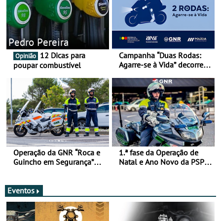
Pedro Pereira
12 Dicas para
Campanha “Duas Rodas:
Opinião
Agarre-se à Vida” decorre
poupar combustível
de 17 a 23 de março
Operação da GNR “Roca e
1.ª fase da Operação de
Guincho em Segurança”
Natal e Ano Novo da PSP e
com resultados que
GNR menos trágica
merecem reflexão
Eventos