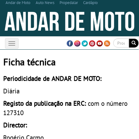
Andar de Moto
Auto News
Propedalar
Cardápio
Toggle
navigation
Ficha técnica
Periodicidade de ANDAR DE MOTO:
Diária
Registo da publicação na ERC:
com o número
127310
Director:
Rogério Carmo