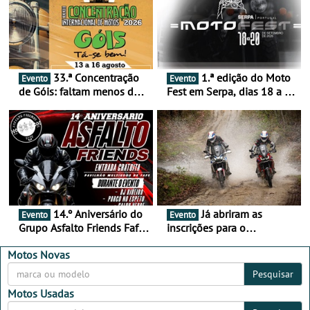
33.ª Concentração
1.ª edição do Moto
Evento
Evento
de Góis: faltam menos de
Fest em Serpa, dias 18 a 20
duas semanas! - De 13 a
de setembro - A cultura das
16 de agosto
duas rodas invade o Baixo
Alentejo
14.º Aniversário do
Já abriram as
Evento
Evento
Grupo Asfalto Friends Fafe,
inscrições para o
dia 26 de setembro de
MotorBeach Rally Raid
2026
2026
Motos Novas
Pesquisar
Motos Usadas