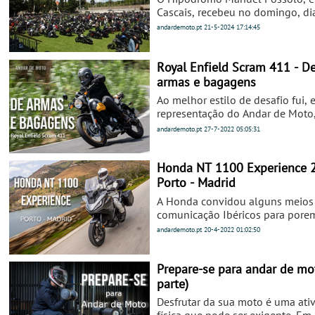
Cascais, recebeu no domingo, di
maio, o maior encontro portugu
andardemoto.pt
21-5-2024
17:14:45
Distinguished Gentleman's Ride 
Royal Enfield Scram 411 - D
armas e bagagens
Ao melhor estilo de desafio fui,
representação do Andar de Moto
encontro de Royalistas em Leiria
andardemoto.pt
27-7-2022
05:05:31
aproveitando para testar o mais 
modelo da Royal Enfield e desco
que esta Scrambler acrescenta à
Honda NT 1100 Experience 
vez mais completa gama da marc
Porto - Madrid
A Honda convidou alguns meios
comunicação Ibéricos para pore
prova a sua nova moto para viag
andardemoto.pt
20-4-2022
01:02:50
derivada da bem sucedida CRF1
Africa Twin.
Prepare-se para andar de mo
parte)
Desfrutar da sua moto é uma ati
física que pode ser exigente. Em