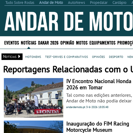
Tudo Sobre Rodas
Andar de Moto
AutoNews
Propedalar
Cardápio
EVENTOS
NOTÍCIAS
DAKAR 2026
OPINIÃO
MOTOS
EQUIPAMENTOS
PROMOÇ
Notícias
motonews
test-drives e comparativos
opiniões
desporto
new
Reportagens Relacionadas com o U
IV Encontro Nacional Honda 
2026 em Tomar
Tal como nas edições anteriores,
Andar de Moto não podia deixar
marcar presença neste evento qu
andardemoto.pt
3-6-2026
18:05:48
mais do que um dia de convívio 
partilha para os proprietários e
entusiastas do modelo, nas suas
Inauguração do FIM Racing
diferentes versões.
Motorcycle Museum