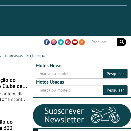
a
entrevistas
acção social
Motos Novas
Pesquisar
ição do
Motos Usadas
o Clube de
Pesquisar
e ontem, dia
10.º Encontro
 Motard,
ficou a cabo
a.
ção do
be 300