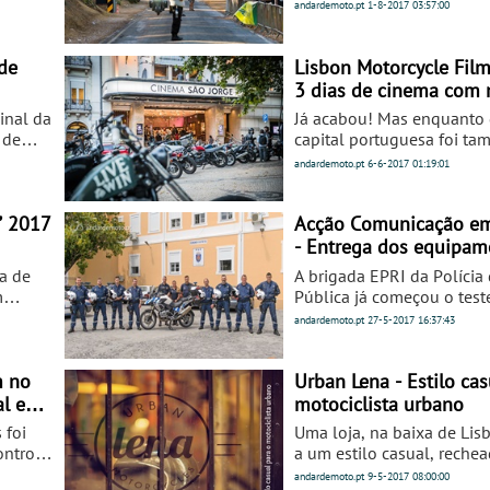
no Vale das Almas. Pela n
andardemoto.pt
1-8-2017
03:57:00
tentámos ao máximo trazer
melhor cobertura possível
de
Lisbon Motorcycle Film
3 dias de cinema com 
inal da
Já acabou! Mas enquanto 
 de
capital portuguesa foi ta
da cultura motociclistica.
andardemoto.pt
6-6-2017
01:19:01
ais
a.
” 2017
Acção Comunicação e
- Entrega dos equipam
Midland e Nau à PSP d
a de
A brigada EPRI da Polícia
m
Pública já começou o test
s de
duração aos intercomunic
andardemoto.pt
27-5-2017
16:37:43
Midland BTX2 Pro e aos c
modulares Nau N70 Duote
m no
Urban Lena - Estilo cas
al em
motociclista urbano
 foi
Uma loja, na baixa de Lis
ver!
ontro
a um estilo casual, reche
rt
gosto e com uma variada 
andardemoto.pt
9-5-2017
08:00:00