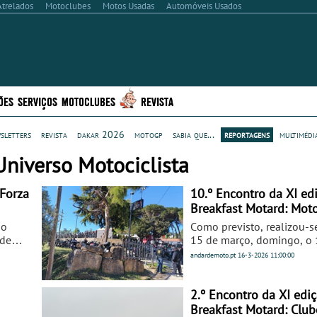
Atrelados
Motoclubes
Motos Usadas
Automóveis Usados
ÕES
SERVIÇOS
MOTOCLUBES
REVISTA
sletters
revista
dakar 2026
motogp
sabia que...
reportagens
multimédi
niverso Motociclista
Forza
10.º Encontro da XI ed
Breakfast Motard: Mot
Alhandra
 o
Como previsto, realizou-s
 de
15 de março, domingo, o 
e é
da XI edição do Breakfast
andardemoto.pt
16-3-2026
11:00:00
e
sendo que a organização 
do Moto Clube de Alhandr
2.º Encontro da XI edi
Breakfast Motard: Clu