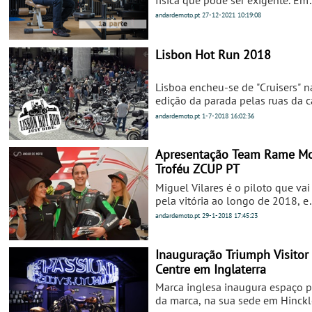
parceria com o Miguel Silva da cl
andardemoto.pt
27-12-2021
10:19:08
Fisiogaspar, criámos um plano d
exercícios que visa melhorar a s
condição física para andar de mo
Lisbon Hot Run 2018
Lisboa encheu-se de "Cruisers" n
edição da parada pelas ruas da ca
andardemoto.pt
1-7-2018
16:02:36
Apresentação Team Rame M
Troféu ZCUP PT
Miguel Vilares é o piloto que vai 
pela vitória ao longo de 2018, e
defender o nome do concessioná
andardemoto.pt
29-1-2018
17:45:23
Kawasaki de Odivelas
Inauguração Triumph Visitor
Centre em Inglaterra
Marca inglesa inaugura espaço p
da marca, na sua sede em Hinckl