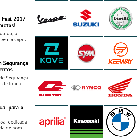
ossa parte
 até si a
.
 Fest 2017 -
motos!
durou, a
mbém a capital
m Segurança
entos
e Setúbal
 de Segurança
e de longa
adores
apacetes
c.
ual para o
boa, dedicada
ada de bom-
oferta de