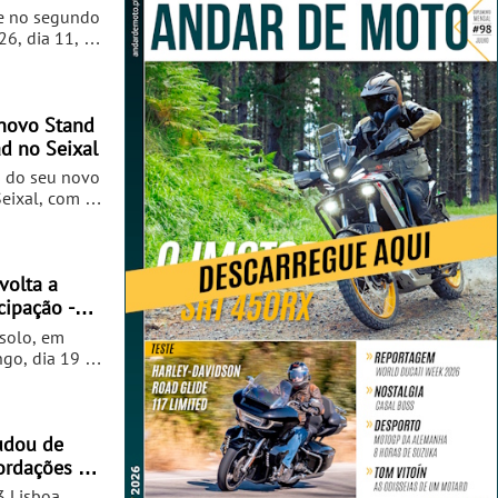
se no segundo
6, dia 11, o
 do Breakfast
nização ficou
ialonga.
 novo Stand
d no Seixal
s do seu novo
eixal, com a
de 3 novos
volta a
cipação -
solo, em
go, dia 19 de
contro
ed
o total, nove
heram a
udou de
cordações em
s foi palco
as
3 Lisboa