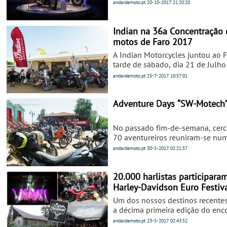
para comemorar 115 anos de
andardemoto.pt
20-10-2017
21:20:20
motociclismo
Indian na 36a Concentração 
motos de Faro 2017
A Indian Motorcycles juntou ao F
tarde de sábado, dia 21 de Julho
2017, em pleno recinto da
andardemoto.pt
25-7-2017
10:57:01
Concentração de motos Faro, um
alargado grupo de adeptos da m
antiga marca de motos american
Adventure Days “SW-Motech
No passado fim-de-semana, cerc
70 aventureiros reuniram-se nu
incontornável evento para moto
andardemoto.pt
30-5-2017
02:21:57
tipologia Trail.
20.000 harlistas participara
Harley-Davidson Euro Festiv
Grimaud - Saint-Tropez. E o
Um dos nossos destinos recentes
andardemoto esteve lá para 
a décima primeira edição do enc
que se realiza anualmente em Po
andardemoto.pt
23-5-2017
02:43:52