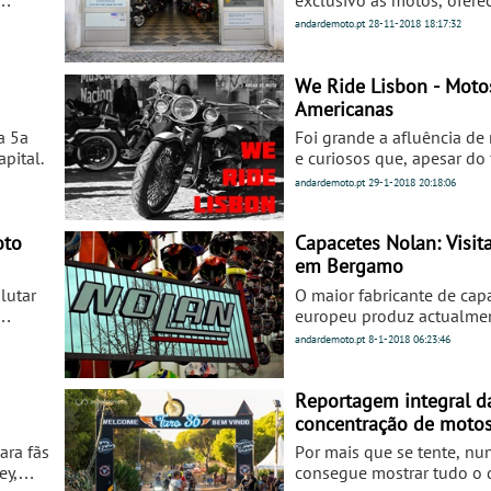
ínica
serviços de manutenção e 
andardemoto.pt
28-11-2018
18:17:32
e
ua
to.
We Ride Lisbon - Moto
Americanas
a 5a
Foi grande a afluência de 
pital.
e curiosos que, apesar do 
ao Museu dos Coches de L
andardemoto.pt
29-1-2018
20:18:06
primeira edição deste ev
de mostrar motos, preten
atenção para a realidade m
oto
Capacetes Nolan: Visita
nacional.
em Bergamo
lutar
O maior fabricante de cap
europeu produz actualmen
rio
400.000 capacetes por ano
andardemoto.pt
8-1-2018
06:23:46
de vendas na Europa e um
nível mundial.
Reportagem integral d
concentração de motos
2017
ara fãs
Por mais que se tente, nu
ey,
consegue mostrar tudo o 