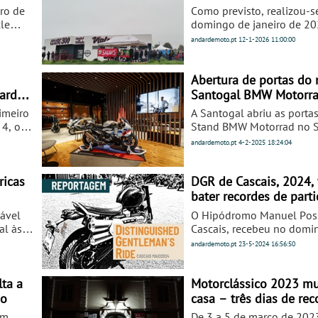
ro de
Como previsto, realizou-
le
domingo de janeiro de 202
2.º Encontro da XI edição
andardemoto.pt
12-1-2026
11:00:00
ro de
Motard, sendo que a orga
cial de
a cabo do Clube 300, de V
dor
Abertura de portas do
ard
Santogal BMW Motorra
imeiro
A Santogal abriu as porta
 nos
 4, o
Stand BMW Motorrad no S
akfast
apresentação ao público 
andardemoto.pt
4-2-2025
18:24:04
 ficou
modelos da marca.
om
ricas
DGR de Cascais, 2024, 
bater recordes de parti
Vídeo reportagem
tável
O Hipódromo Manuel Pos
al às
Cascais, recebeu no domin
maio de 2024, o maior en
andardemoto.pt
23-5-2024
16:56:50
português do Distinguish
Gentleman's Ride (DGR). N
cidades portuguesas acol
ta a
Motorclássico 2023 m
iniciativa. Este foi o 12.º ano
ão
casa – três dias de re
consecutivo em que Cascai
duas, três e quatro rod
em
De 3 a 5 de março de 202