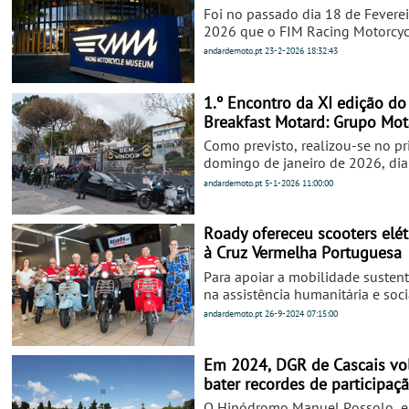
Foi no passado dia 18 de Feverei
2026 que o FIM Racing Motorcyc
Museum abriu as suas portas ao
andardemoto.pt
23-2-2026
18:32:43
público. Antes disso, em Dezemb
2025, realizou-se a cerimónia ofi
inauguração, e o nosso colabora
1.º Encontro da XI edição do
Alan Cathcart foi um dos poucos
Breakfast Motard: Grupo Mot
jornalistas convidados, tendo
Foge com Elas
Como previsto, realizou-se no pr
aproveitado a oportunidade para
domingo de janeiro de 2026, dia
contar tudo o que por lá se pode
1.º Encontro da XI edição do Bre
andardemoto.pt
5-1-2026
11:00:00
encontrar.
Motard, sendo que a organização
a cabo do Grupo Motard Foge c
Elas, de Monte Abraão.
Roady ofereceu scooters elét
à Cruz Vermelha Portuguesa
Para apoiar a mobilidade susten
na assistência humanitária e soci
comunidades locais.
andardemoto.pt
26-9-2024
07:15:00
Em 2024, DGR de Cascais vol
bater recordes de participaç
O Hipódromo Manuel Possolo, 