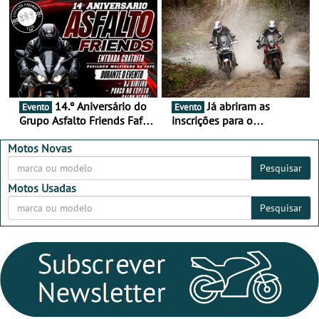
16 de agosto
duas rodas invade o Baixo
Alentejo
14.º Aniversário do
Já abriram as
Evento
Evento
Grupo Asfalto Friends Fafe,
inscrições para o
dia 26 de setembro de
MotorBeach Rally Raid
2026
2026
Motos Novas
Pesquisar
Motos Usadas
Pesquisar