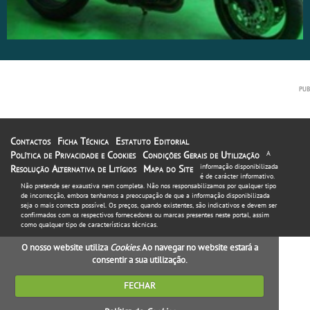
Contactos
Ficha Técnica
Estatuto Editorial
Política de Privacidade e Cookies
Condições Gerais de Utilização
A
informação disponibilizada
Resolução Alternativa de Litígios
Mapa do Site
é de carácter informativo.
Não pretende ser exaustiva nem completa. Não nos responsabilizamos por qualquer tipo
de incorrecção, embora tenhamos a preocupação de que a informação disponibilizada
seja o mais correcta possível. Os preços, quando existentes, são indicativos e devem ser
confirmados com os respectivos fornecedores ou marcas presentes neste portal, assim
como qualquer tipo de características técnicas.
O nosso website utiliza
Cookies
. Ao navegar no website estará a
consentir a sua utilização.
FECHAR