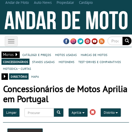
Andar de Moto
Auto News
Propedalar
Cardápio
Toggle
navigation
Motos
catálogo e preços
motos usadas
marcas de motos
concessionários
stands usadas
motonews
test-drives e comparativos
motodica - curtas
directório
mapa
Concessionários de Motos Aprilia
em Portugal
Limpar
Aprilia
Distrito