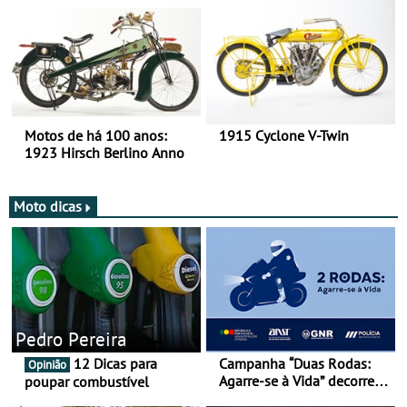
duas rodas!
Motos de há 100 anos:
1915 Cyclone V-Twin
1923 Hirsch Berlino Anno
Moto dicas
Pedro Pereira
12 Dicas para
Campanha “Duas Rodas:
Opinião
Agarre-se à Vida” decorre
poupar combustível
de 17 a 23 de março