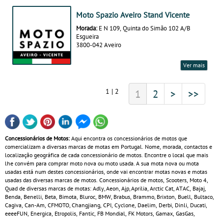
Moto Spazio Aveiro Stand Vicente
Morada:
E N 109, Quinta do Simão 102 A/B
Esgueira
3800-042 Aveiro
Ver mais
1 | 2
1
2
>
>>
Concessionários de Motos:
Aqui encontra os concessionários de motos que
comercializam a diversas marcas de motas em Portugal. Nome, morada, contactos e
localização geográfica de cada concessionário de motos. Encontre o local que mais
lhe convém para comprar moto nova ou moto usada. A sua mota nova ou mota
usadas está num destes concessionários, onde vai encontrar motas novas e motas
usadas das diversas marcas de motos. Concessionários de motos, Scooters, Moto 4,
Quad de diversas marcas de motas: Adly, Aeon, Ajp, Aprilia, Arctic Cat, ATAC, Bajaj,
Benda, Benelli, Beta, Bimota, Bluroc, BMW, Brabus, Brammo, Brixton, Buell, Bultaco,
Cagiva, Can‑Am, CFMOTO, Changjiang, CPI, Cyclone, Daelim, Derbi, Dinli, Ducati,
eeeeFUN, Energica, Etropolis, Fantic, FB Mondial, FK Motors, Gamax, GasGas,