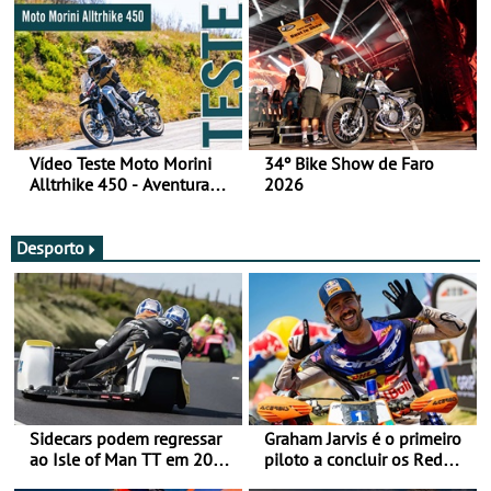
Vídeo Teste Moto Morini
34º Bike Show de Faro
Alltrhike 450 - Aventura
2026
Acessível
Desporto
Sidecars podem regressar
Graham Jarvis é o primeiro
ao Isle of Man TT em 2027
piloto a concluir os Red
após revisão de segurança
Bull Romaniacs numa