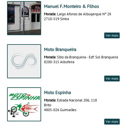
Manuel F. Monteiro & Filhos
Morada:
Largo Afonso de Albuqerque Nº 28
2710-519 Sintra
Ver mais
Moto Branqueira
Morada:
Sítio da Branqueira - Edf. Sol Branqueira
8200-315 Albufeira
Ver mais
Moto Espinha
Morada:
Estrada Nacional 206, 118
Brito
4805-026 Guimarães
Ver mais