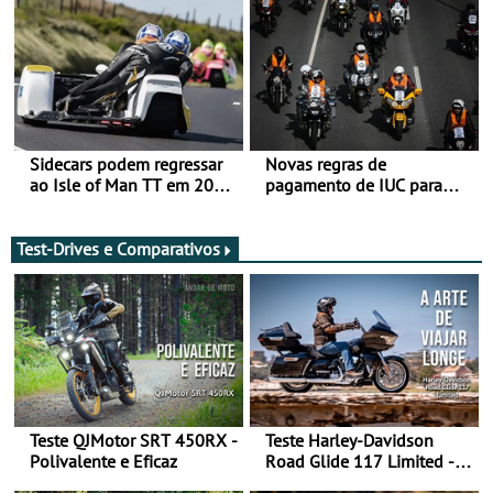
Sidecars podem regressar
Novas regras de
ao Isle of Man TT em 2027
pagamento de IUC para
após revisão de segurança
2028 - Com ano de
transição em 2027
Test-Drives e Comparativos
Teste QJMotor SRT 450RX -
Teste Harley-Davidson
Polivalente e Eficaz
Road Glide 117 Limited - A
Arte de Viajar Longe