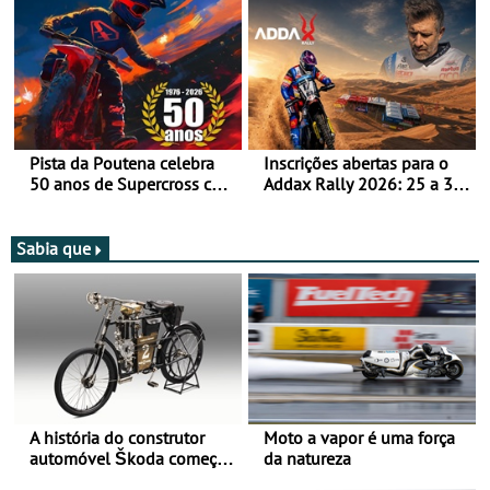
moto elétrica
Pista da Poutena celebra
Inscrições abertas para o
50 anos de Supercross com
Addax Rally 2026: 25 a 30
jornada dupla, dias 1 e 2
de outubro - Proposta de
de agosto
participação com o Team
Bianchi Prata
Sabia que
A história do construtor
Moto a vapor é uma força
automóvel Škoda começou
da natureza
há mais de 120 anos nas