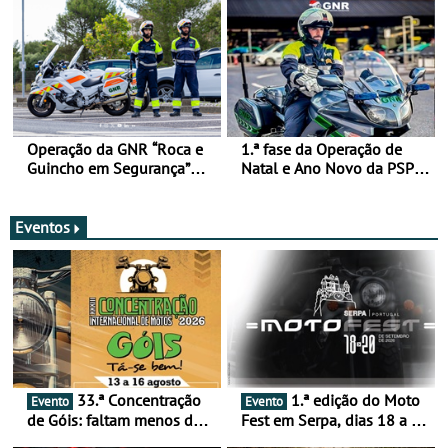
Operação da GNR “Roca e
1.ª fase da Operação de
Guincho em Segurança”
Natal e Ano Novo da PSP e
com resultados que
GNR menos trágica
merecem reflexão
Eventos
33.ª Concentração
1.ª edição do Moto
Evento
Evento
de Góis: faltam menos de
Fest em Serpa, dias 18 a 20
duas semanas! - De 13 a
de setembro - A cultura das