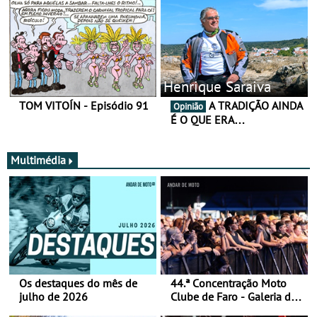
Henrique Saraiva
TOM VITOÍN - Episódio 91
A TRADIÇÃO AINDA
Opinião
É O QUE ERA…
Multimédia
Os destaques do mês de
44.ª Concentração Moto
julho de 2026
Clube de Faro - Galeria de
fotos (sábado)