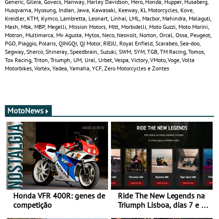
Generic, Gilera, Govecs, Hanway, Harley Davidson, Hero, Honda, Hupper, Husaberg,
Husqvarna, Hyosung, Indian, Jawa, Kawasaki, Keeway, KL Motorcycles, Kove,
Kreidler, KTM, Kymco, Lambretta, Leonart, Linhai, LML, Macbor, Mahindra, Malaguti,
Mash, Mbk, MBP, Megelli, Mission Motors, Mitt, Morbidelli, Moto Guzzi, Moto Morini,
Motron, Multimarca, Mv Agusta, Mytos, Neco, Neovolt, Norton, Orcal, Ossa, Peugeot,
PGO, Piaggio, Polaris, QINGQI, QJ Motor, RIEJU, Royal Enfield, Scarabeo, Sea-doo,
Segway, Sherco, Shineray, Speedbrain, Suzuki, SWM, SYM, TGB, TM Racing, Tomos,
Tox Racing, Triton, Triumph, UM, Ural, Urbet, Vespa, Victory, VMoto, Voge, Volta
Motorbikes, Vortex, Yadea, Yamaha, YCF, Zero Motorcycles e Zontes
MotoNews
Honda VFR 400R: genes de
Ride The New Legends na
competição
Triumph Lisboa, dias 7 e 8
de agosto