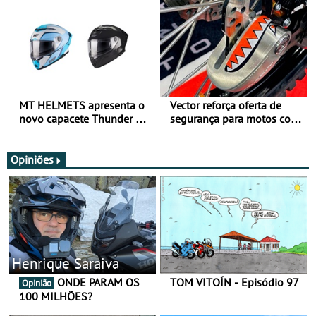
todo o ano
verão
MT HELMETS apresenta o
Vector reforça oferta de
novo capacete Thunder 4 R
segurança para motos com
SV
nova gama de cadeados
JawX
Opiniões
Henrique Saraiva
ONDE PARAM OS
TOM VITOÍN - Episódio 97
Opinião
100 MILHÕES?