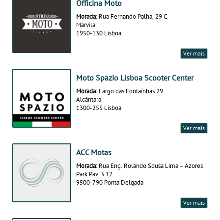
Officina Moto
Morada:
Rua Fernando Palha, 29 C
Marvila
1950-130 Lisboa
Ver mais
Moto Spazio Lisboa Scooter Center
Morada:
Largo das Fontaínhas 29
Alcântara
1300-255 Lisboa
Ver mais
ACC Motas
Morada:
Rua Eng. Rolando Sousa Lima – Azores
Park Pav. 3.12
9500-790 Ponta Delgada
Ver mais