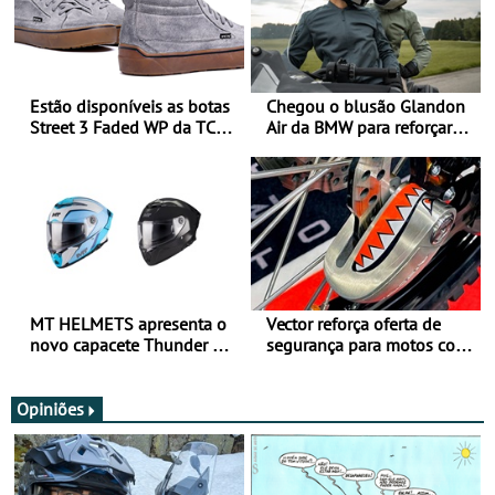
Estão disponíveis as botas
Chegou o blusão Glandon
Street 3 Faded WP da TCX
Air da BMW para reforçar
para utilização durante
oferta de equipamento de
todo o ano
verão
MT HELMETS apresenta o
Vector reforça oferta de
novo capacete Thunder 4 R
segurança para motos com
SV
nova gama de cadeados
JawX
Opiniões