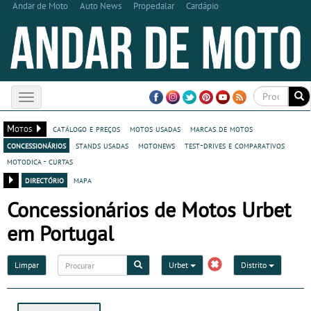
Andar de Moto
Auto News
Propedalar
Cardápio
Toggle
navigation
Motos
catálogo e preços
motos usadas
marcas de motos
concessionários
stands usadas
motonews
test-drives e comparativos
motodica - curtas
directório
mapa
Concessionários de Motos Urbet
em Portugal
Limpar
Urbet
Distrito