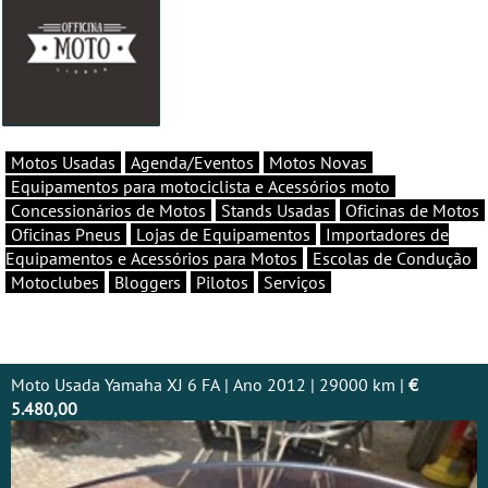
Motos Usadas
Agenda/Eventos
Motos Novas
Equipamentos para motociclista e Acessórios moto
Concessionários de Motos
Stands Usadas
Oficinas de Motos
Oficinas Pneus
Lojas de Equipamentos
Importadores de
Equipamentos e Acessórios para Motos
Escolas de Condução
Motoclubes
Bloggers
Pilotos
Serviços
Moto Usada Yamaha XJ 6 FA | Ano 2012 | 29000 km |
€
5.480,00