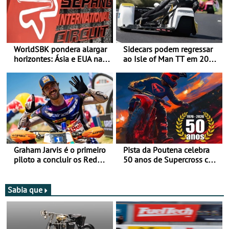
WorldSBK pondera alargar
Sidecars podem regressar
horizontes: Ásia e EUA na
ao Isle of Man TT em 2027
mira para 2027
após revisão de segurança
Graham Jarvis é o primeiro
Pista da Poutena celebra
piloto a concluir os Red
50 anos de Supercross com
Bull Romaniacs numa
jornada dupla, dias 1 e 2
moto elétrica
de agosto
Sabia que