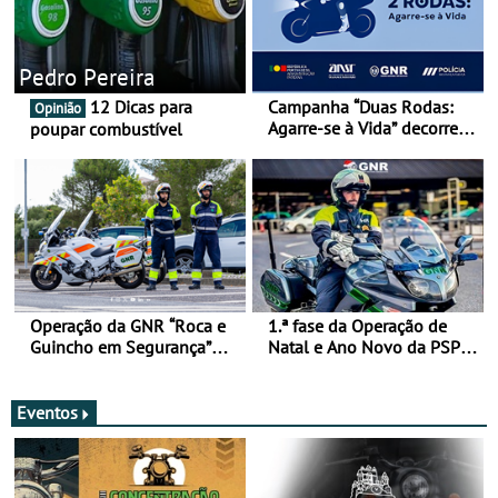
Pedro Pereira
12 Dicas para
Campanha “Duas Rodas:
Opinião
Agarre-se à Vida” decorre
poupar combustível
de 17 a 23 de março
Operação da GNR “Roca e
1.ª fase da Operação de
Guincho em Segurança”
Natal e Ano Novo da PSP e
com resultados que
GNR menos trágica
merecem reflexão
Eventos