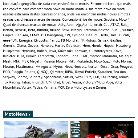
localização geográfica de cada concessionário de motos. Encontre o local que mais
lhe convém para comprar moto nova ou moto usada. A sua mota nova ou mota
usadas está num destes concessionários, onde vai encontrar motas novas e motas
usadas das diversas marcas de motos. Concessionários de motos, Scooters, Moto 4,
Quad de diversas marcas de motas: Adly, Aeon, Ajp, Aprilia, Arctic Cat, ATAC, Bajaj,
Benda, Benelli, Beta, Bimota, Bluroc, BMW, Brabus, Brammo, Brixton, Buell, Bultaco,
Cagiva, Can‑Am, CFMOTO, Changjiang, CPI, Cyclone, Daelim, Derbi, Dinli, Ducati,
eeeeFUN, Energica, Etropolis, Fantic, FB Mondial, FK Motors, Gamax, GasGas,
Generic, Gilera, Govecs, Hanway, Harley Davidson, Hero, Honda, Hupper, Husaberg,
Husqvarna, Hyosung, Indian, Jawa, Kawasaki, Keeway, KL Motorcycles, Kove,
Kreidler, KTM, Kymco, Lambretta, Leonart, Linhai, LML, Macbor, Mahindra, Malaguti,
Mash, Mbk, MBP, Megelli, Mission Motors, Mitt, Morbidelli, Moto Guzzi, Moto Morini,
Motron, Multimarca, Mv Agusta, Mytos, Neco, Neovolt, Norton, Orcal, Ossa, Peugeot,
PGO, Piaggio, Polaris, QINGQI, QJ Motor, RIEJU, Royal Enfield, Scarabeo, Sea-doo,
Segway, Sherco, Shineray, Speedbrain, Suzuki, SWM, SYM, TGB, TM Racing, Tomos,
Tox Racing, Triton, Triumph, UM, Ural, Urbet, Vespa, Victory, VMoto, Voge, Volta
Motorbikes, Vortex, Yadea, Yamaha, YCF, Zero Motorcycles e Zontes
MotoNews