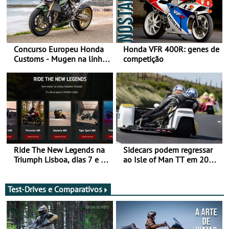
Concurso Europeu Honda
Honda VFR 400R: genes de
Customs - Mugen na linha
competição
da frente, vote nela para
ganhar
Ride The New Legends na
Sidecars podem regressar
Triumph Lisboa, dias 7 e 8
ao Isle of Man TT em 2027
de agosto
após revisão de segurança
Test-Drives e Comparativos