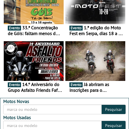
33.ª Concentração
1.ª edição do Moto
Evento
Evento
de Góis: faltam menos de
Fest em Serpa, dias 18 a 20
duas semanas! - De 13 a
de setembro - A cultura das
16 de agosto
duas rodas invade o Baixo
Alentejo
14.º Aniversário do
Já abriram as
Evento
Evento
Grupo Asfalto Friends Fafe,
inscrições para o
dia 26 de setembro de
MotorBeach Rally Raid
2026
2026
Motos Novas
Pesquisar
Motos Usadas
Pesquisar