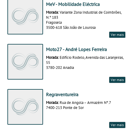
MeV - Mobilidade Eléctrica
Morada:
Variante Zona Industrial de Coimbrões,
N.º 183
Fragosela
3500-618 São João de Lourosa
Ver mais
Moto27 - André Lopes Ferreira
Morada:
Edifício Rodelo, Avenida das Laranjeiras,
55
3780-202 Anadia
Ver mais
Regraventureira
Morada:
Rua de Angola – Armazém Nº.7
7400-213 Ponte de Sor
Ver mais