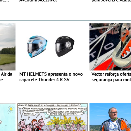
Air da
MT HELMETS apresenta o novo
Vector reforça ofert
de
capacete Thunder 4 R SV
segurança para mo
gama de cadeados