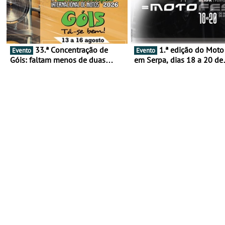
33.ª Concentração de
1.ª edição do Moto Fest
Evento
Evento
Góis: faltam menos de duas
em Serpa, dias 18 a 20 de
semanas! - De 13 a 16 de agosto
setembro - A cultura das 
rodas invade o Baixo Alen