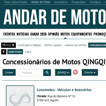
Tudo Sobre Rodas
Andar de Moto
AutoNews
Propedalar
Cardápio
EVENTOS
NOTÍCIAS
DAKAR 2026
OPINIÃO
MOTOS
EQUIPAMENTOS
PROMOÇ
Motos
catálogo e preços
motos usadas
marcas de motos
concessionár
directório
mapa
Concessionários de Motos QINGQI
Limpar
QINGQI
Distrito
Lusomotos - Veículos e Acessórios
Morada:
Rua do Barreiro Nº 31
3780-621 Aguim