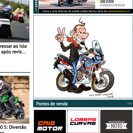
essar ao Isle
após revisão
Pontos de venda
0 S: Diversão
os