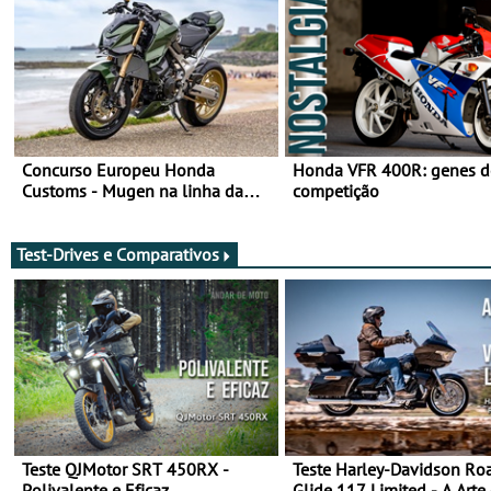
Concurso Europeu Honda
Honda VFR 400R: genes d
Customs - Mugen na linha da
competição
frente, vote nela para ganhar
Test-Drives e Comparativos
Teste QJMotor SRT 450RX -
Teste Harley-Davidson Ro
Polivalente e Eficaz
Glide 117 Limited - A Arte