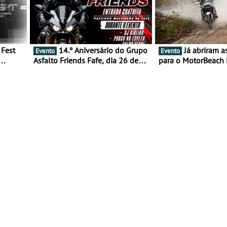
14.º Aniversário do Grupo
Já abriram as inscrições
Evento
Evento
Asfalto Friends Fafe, dia 26 de
para o MotorBeach 
duas
setembro de 2026
2026
tejo