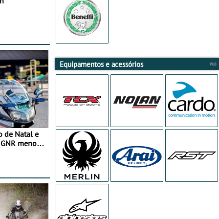
in
Equipamentos e acessórios
o de Natal e
e GNR menos