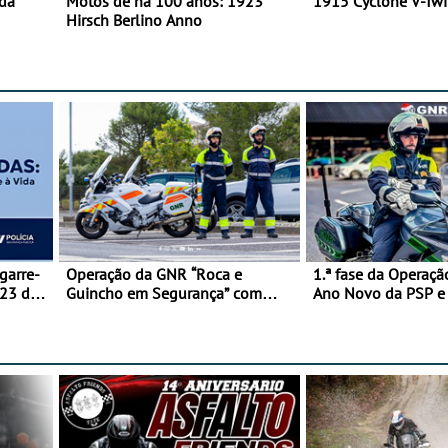
 da
Motos de há 100 anos: 1923
1915 Cyclone V-Tw
Hirsch Berlino Anno
garre-
Operação da GNR “Roca e
1.ª fase da Operaçã
 23 de
Guincho em Segurança” com
Ano Novo da PSP 
resultados que merecem reflexão
trágica