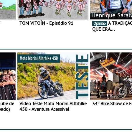
Henrique Sarai
7
TOM VITOÍN - Episódio 91
A TRADIÇÃO AINDA É O
Opinião
QUE ERA…
lube de
Vídeo Teste Moto Morini Alltrhike
34º Bike Show de F
bado)
450 - Aventura Acessível