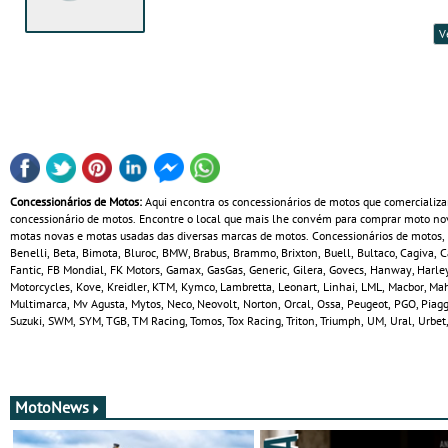
V
Concessionários de Motos:
Aqui encontra os concessionários de motos que comercializa
concessionário de motos. Encontre o local que mais lhe convém para comprar moto no
motas novas e motas usadas das diversas marcas de motos. Concessionários de motos, Sco
Benelli, Beta, Bimota, Bluroc, BMW, Brabus, Brammo, Brixton, Buell, Bultaco, Cagiva, 
Fantic, FB Mondial, FK Motors, Gamax, GasGas, Generic, Gilera, Govecs, Hanway, Harl
Motorcycles, Kove, Kreidler, KTM, Kymco, Lambretta, Leonart, Linhai, LML, Macbor, Mah
Multimarca, Mv Agusta, Mytos, Neco, Neovolt, Norton, Orcal, Ossa, Peugeot, PGO, Piaggi
Suzuki, SWM, SYM, TGB, TM Racing, Tomos, Tox Racing, Triton, Triumph, UM, Ural, Urbet,
MotoNews