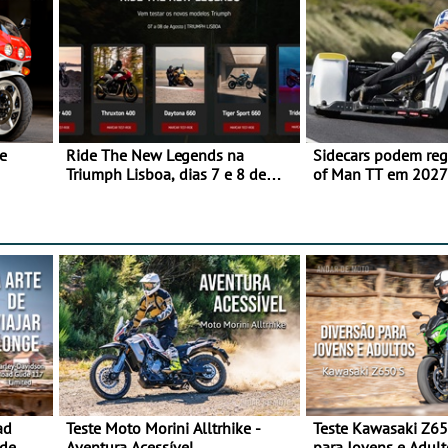
e
Ride The New Legends na
Sidecars podem regr
Triumph Lisboa, dias 7 e 8 de
of Man TT em 2027 
agosto
de segurança
ad
Teste Moto Morini Alltrhike -
Teste Kawasaki Z65
 de
Aventura Acessível
para Jovens e Adult