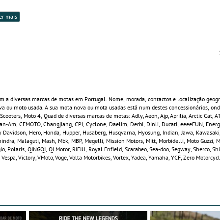
er mais
m a diversas marcas de motas em Portugal. Nome, morada, contactos e localização geogr
va ou moto usada. A sua mota nova ou mota usadas está num destes concessionários, ond
oters, Moto 4, Quad de diversas marcas de motas: Adly, Aeon, Ajp, Aprilia, Arctic Cat, A
Can‑Am, CFMOTO, Changjiang, CPI, Cyclone, Daelim, Derbi, Dinli, Ducati, eeeeFUN, Energi
ey Davidson, Hero, Honda, Hupper, Husaberg, Husqvarna, Hyosung, Indian, Jawa, Kawasak
indra, Malaguti, Mash, Mbk, MBP, Megelli, Mission Motors, Mitt, Morbidelli, Moto Guzzi, 
o, Polaris, QINGQI, QJ Motor, RIEJU, Royal Enfield, Scarabeo, Sea-doo, Segway, Sherco, Sh
 Vespa, Victory, VMoto, Voge, Volta Motorbikes, Vortex, Yadea, Yamaha, YCF, Zero Motorcyc