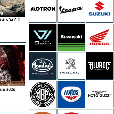
va
aro 2026