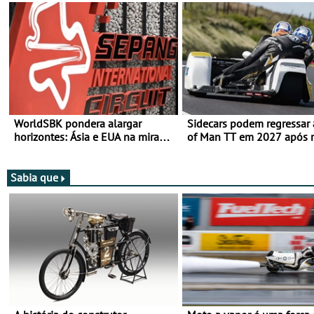
WorldSBK pondera alargar
Sidecars podem regressar 
horizontes: Ásia e EUA na mira
of Man TT em 2027 após r
para 2027
de segurança
Sabia que