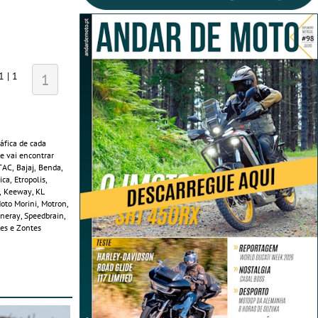
1 | 1
1
áfica de cada
e vai encontrar
TAC, Bajaj, Benda,
ca, Etropolis,
i, Keeway, KL
Moto Morini, Motron,
ineray, Speedbrain,
les e Zontes