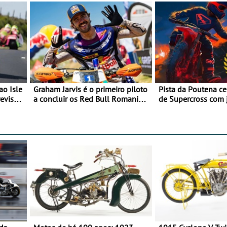
ao Isle
Graham Jarvis é o primeiro piloto
Pista da Poutena c
evisão
a concluir os Red Bull Romaniacs
de Supercross com 
numa moto elétrica
dupla, dias 1 e 2 d