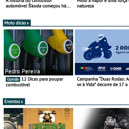
A história do construtor
Moto a vapor é uma força
automóvel Škoda começou há
natureza
mais de 120 anos nas duas
rodas!
Moto dicas
Pedro Pereira
12 Dicas para poupar
Campanha “Duas Rodas: A
Opinião
se à Vida” decorre de 17 a
combustível
março
Eventos