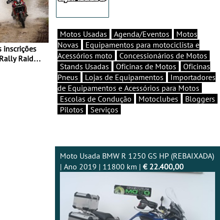
Motos Usadas
Agenda/Eventos
Motos
Novas
Equipamentos para motociclista e
Acessórios moto
Concessionários de Motos
Rally Raid
Stands Usadas
Oficinas de Motos
Oficinas
Pneus
Lojas de Equipamentos
Importadores
de Equipamentos e Acessórios para Motos
Escolas de Condução
Motoclubes
Bloggers
Pilotos
Serviços
Moto Usada BMW R 1250 GS HP (REBAIXADA)
| Ano 2019 | 11800 km |
€ 22.400,00