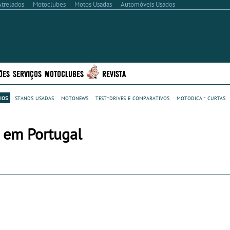
Atrelados
Motoclubes
Motos Usadas
Automóveis Usados
ÕES
SERVIÇOS
MOTOCLUBES
REVISTA
ios
stands usadas
motonews
test-drives e comparativos
motodica - curtas
 em Portugal