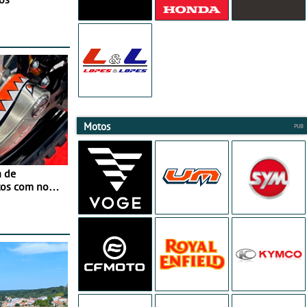
Motos
a de
tos com nova
 JawX