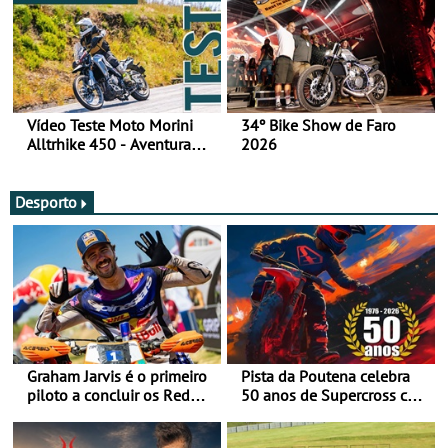
Vídeo Teste Moto Morini
34º Bike Show de Faro
Alltrhike 450 - Aventura
2026
Acessível
Desporto
Graham Jarvis é o primeiro
Pista da Poutena celebra
piloto a concluir os Red
50 anos de Supercross com
Bull Romaniacs numa
jornada dupla, dias 1 e 2
moto elétrica
de agosto