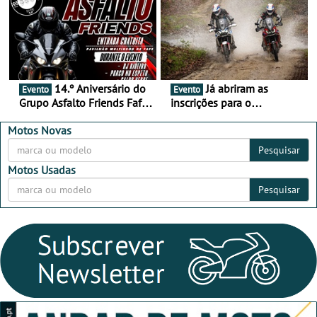
Alentejo
14.º Aniversário do
Já abriram as
Evento
Evento
Grupo Asfalto Friends Fafe,
inscrições para o
dia 26 de setembro de
MotorBeach Rally Raid
2026
2026
Motos Novas
Pesquisar
Motos Usadas
Pesquisar