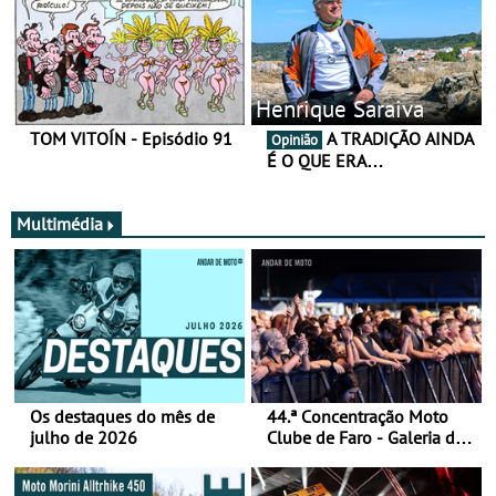
Henrique Saraiva
TOM VITOÍN - Episódio 91
A TRADIÇÃO AINDA
Opinião
É O QUE ERA…
Multimédia
Os destaques do mês de
44.ª Concentração Moto
julho de 2026
Clube de Faro - Galeria de
fotos (sábado)