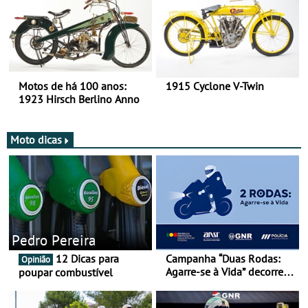
Motos de há 100 anos:
1915 Cyclone V-Twin
1923 Hirsch Berlino Anno
Moto dicas
Pedro Pereira
12 Dicas para
Campanha “Duas Rodas:
Opinião
Agarre-se à Vida” decorre
poupar combustível
de 17 a 23 de março