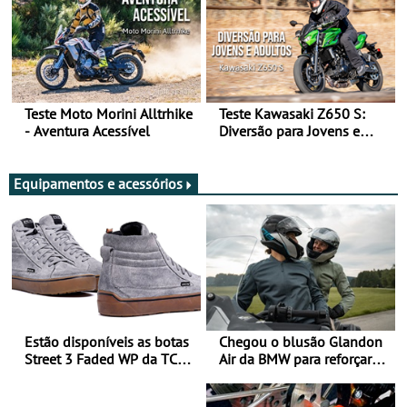
Teste Moto Morini Alltrhike
Teste Kawasaki Z650 S:
- Aventura Acessível
Diversão para Jovens e
Adultos
Equipamentos e acessórios
Estão disponíveis as botas
Chegou o blusão Glandon
Street 3 Faded WP da TCX
Air da BMW para reforçar
para utilização durante
oferta de equipamento de
todo o ano
verão