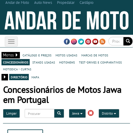
Andar de Moto
Auto News
Propedalar
Cardápio
Toggle
navigation
Motos
catálogo e preços
motos usadas
marcas de motos
concessionários
stands usadas
motonews
test-drives e comparativos
motodica - curtas
directório
mapa
Concessionários de Motos Jawa
em Portugal
Limpar
Jawa
Distrito