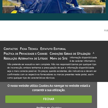
Contactos
Ficha Técnica
Estatuto Editorial
Política de Privacidade e Cookies
Condições Gerais de Utilização
A
informação disponibilizada
Resolução Alternativa de Litígios
Mapa do Site
é de carácter informativo.
Não pretende ser exaustiva nem completa. Não nos responsabilizamos por qualquer tipo
de incorrecção, embora tenhamos a preocupação de que a informação disponibilizada
seja o mais correcta possível. Os preços, quando existentes, são indicativos e devem ser
confirmados com os respectivos fornecedores ou marcas presentes neste portal, assim
como qualquer tipo de características técnicas.
O nosso website utiliza
Cookies
. Ao navegar no website estará a
consentir a sua utilização.
FECHAR