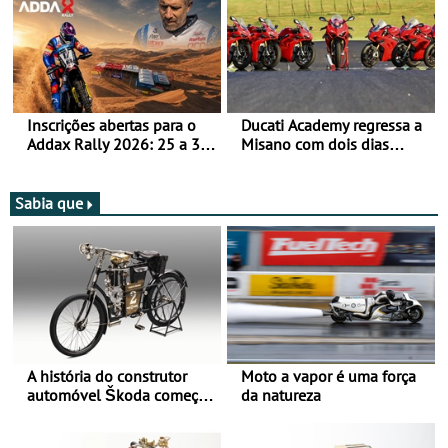
Inscrições abertas para o
Ducati Academy regressa a
Addax Rally 2026: 25 a 30
Misano com dois dias
de outubro - Proposta de
dedicados à condução em
participação com o Team
circuito - Dias 22 e 23 de
Bianchi Prata
setembro, no Misano World
Sabia que
Circuit
A história do construtor
Moto a vapor é uma força
automóvel Škoda começou
da natureza
há mais de 120 anos nas
duas rodas!