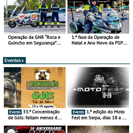
Operação da GNR “Roca e
1.ª fase da Operação de
Guincho em Segurança”
Natal e Ano Novo da PSP e
com resultados que
GNR menos trágica
merecem reflexão
Eventos
33.ª Concentração
1.ª edição do Moto
Evento
Evento
de Góis: faltam menos de
Fest em Serpa, dias 18 a 20
duas semanas! - De 13 a
de setembro - A cultura das
16 de agosto
duas rodas invade o Baixo