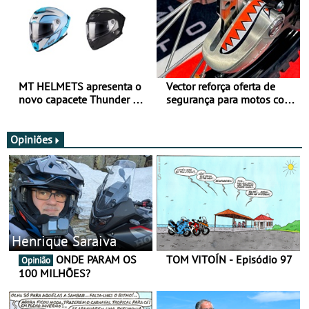
MT HELMETS apresenta o
Vector reforça oferta de
novo capacete Thunder 4 R
segurança para motos com
SV
nova gama de cadeados
JawX
Opiniões
Henrique Saraiva
ONDE PARAM OS
TOM VITOÍN - Episódio 97
Opinião
100 MILHÕES?