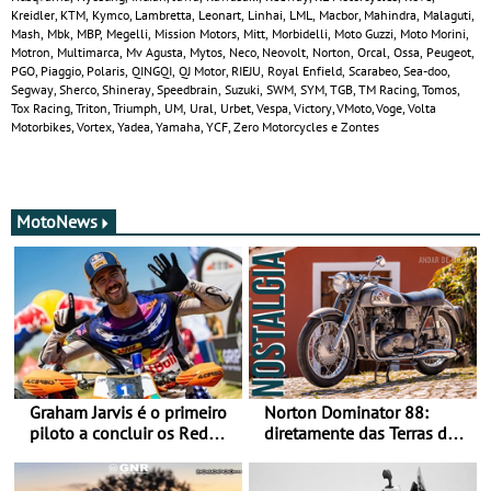
Kreidler, KTM, Kymco, Lambretta, Leonart, Linhai, LML, Macbor, Mahindra, Malaguti,
Mash, Mbk, MBP, Megelli, Mission Motors, Mitt, Morbidelli, Moto Guzzi, Moto Morini,
Motron, Multimarca, Mv Agusta, Mytos, Neco, Neovolt, Norton, Orcal, Ossa, Peugeot,
PGO, Piaggio, Polaris, QINGQI, QJ Motor, RIEJU, Royal Enfield, Scarabeo, Sea-doo,
Segway, Sherco, Shineray, Speedbrain, Suzuki, SWM, SYM, TGB, TM Racing, Tomos,
Tox Racing, Triton, Triumph, UM, Ural, Urbet, Vespa, Victory, VMoto, Voge, Volta
Motorbikes, Vortex, Yadea, Yamaha, YCF, Zero Motorcycles e Zontes
MotoNews
Graham Jarvis é o primeiro
Norton Dominator 88:
piloto a concluir os Red
diretamente das Terras de
Bull Romaniacs numa
Sua Majestade
moto elétrica