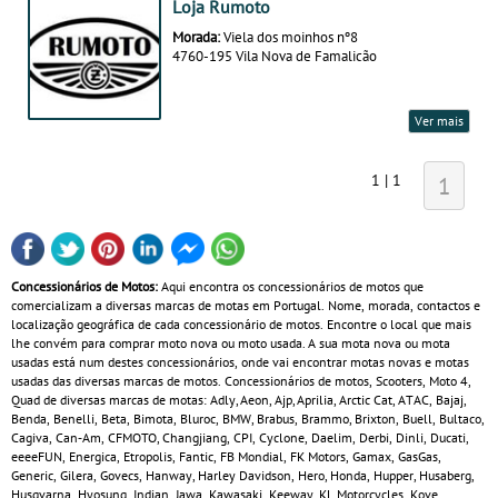
Loja Rumoto
Morada:
Viela dos moinhos nº8
4760-195 Vila Nova de Famalicão
Ver mais
1 | 1
1
Concessionários de Motos:
Aqui encontra os concessionários de motos que
comercializam a diversas marcas de motas em Portugal. Nome, morada, contactos e
localização geográfica de cada concessionário de motos. Encontre o local que mais
lhe convém para comprar moto nova ou moto usada. A sua mota nova ou mota
usadas está num destes concessionários, onde vai encontrar motas novas e motas
usadas das diversas marcas de motos. Concessionários de motos, Scooters, Moto 4,
Quad de diversas marcas de motas: Adly, Aeon, Ajp, Aprilia, Arctic Cat, ATAC, Bajaj,
Benda, Benelli, Beta, Bimota, Bluroc, BMW, Brabus, Brammo, Brixton, Buell, Bultaco,
Cagiva, Can‑Am, CFMOTO, Changjiang, CPI, Cyclone, Daelim, Derbi, Dinli, Ducati,
eeeeFUN, Energica, Etropolis, Fantic, FB Mondial, FK Motors, Gamax, GasGas,
Generic, Gilera, Govecs, Hanway, Harley Davidson, Hero, Honda, Hupper, Husaberg,
Husqvarna, Hyosung, Indian, Jawa, Kawasaki, Keeway, KL Motorcycles, Kove,