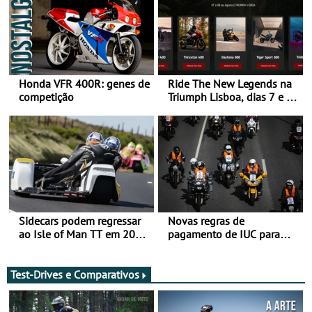
Honda VFR 400R: genes de
Ride The New Legends na
competição
Triumph Lisboa, dias 7 e 8
de agosto
Sidecars podem regressar
Novas regras de
ao Isle of Man TT em 2027
pagamento de IUC para
após revisão de segurança
2028 - Com ano de
transição em 2027
Test-Drives e Comparativos