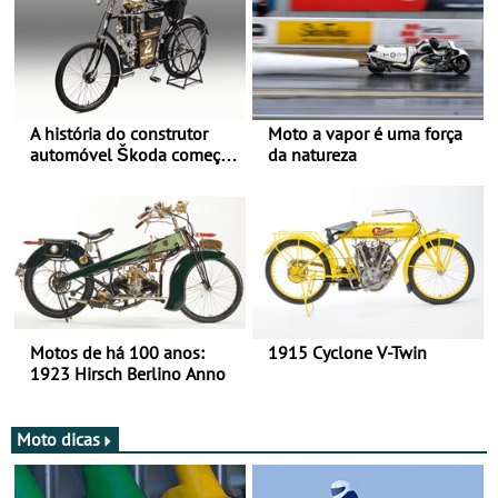
A história do construtor
Moto a vapor é uma força
automóvel Škoda começou
da natureza
há mais de 120 anos nas
duas rodas!
Motos de há 100 anos:
1915 Cyclone V-Twin
1923 Hirsch Berlino Anno
Moto dicas