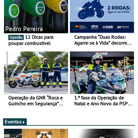
Pedro Pereira
12 Dicas para
Campanha “Duas Rodas:
Opinião
Agarre-se à Vida” decorre
poupar combustível
de 17 a 23 de março
Operação da GNR “Roca e
1.ª fase da Operação de
Guincho em Segurança”
Natal e Ano Novo da PSP e
com resultados que
GNR menos trágica
merecem reflexão
Eventos