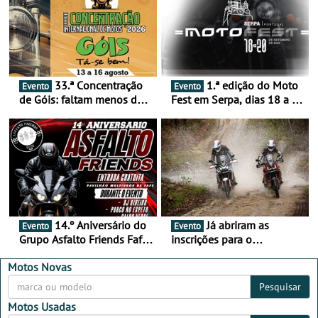
33.ª Concentração
1.ª edição do Moto
Evento
Evento
de Góis: faltam menos de
Fest em Serpa, dias 18 a 20
duas semanas! - De 13 a
de setembro - A cultura das
16 de agosto
duas rodas invade o Baixo
Alentejo
14.º Aniversário do
Já abriram as
Evento
Evento
Grupo Asfalto Friends Fafe,
inscrições para o
dia 26 de setembro de
MotorBeach Rally Raid
2026
2026
Motos Novas
Pesquisar
Motos Usadas