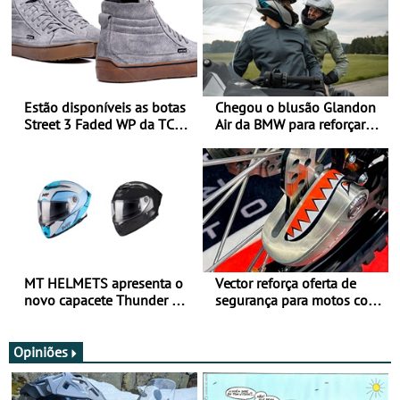
Estão disponíveis as botas
Chegou o blusão Glandon
Street 3 Faded WP da TCX
Air da BMW para reforçar
para utilização durante
oferta de equipamento de
todo o ano
verão
MT HELMETS apresenta o
Vector reforça oferta de
novo capacete Thunder 4 R
segurança para motos com
SV
nova gama de cadeados
JawX
Opiniões