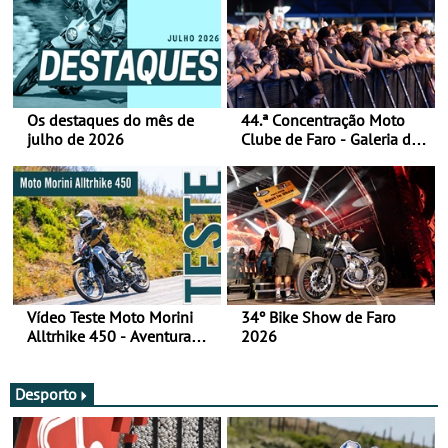
Os destaques do mês de
44.ª Concentração Moto
julho de 2026
Clube de Faro - Galeria de
fotos (sábado)
Vídeo Teste Moto Morini
34º Bike Show de Faro
Alltrhike 450 - Aventura
2026
Acessível
Desporto