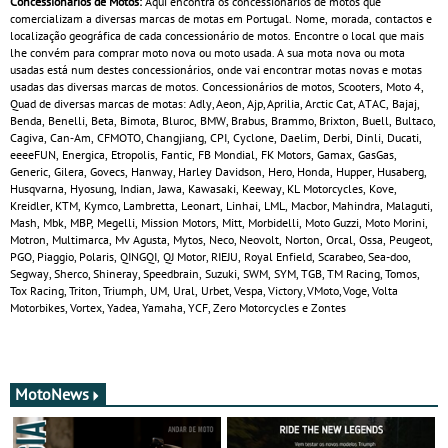
Concessionários de Motos:
Aqui encontra os concessionários de motos que
comercializam a diversas marcas de motas em Portugal. Nome, morada, contactos e
localização geográfica de cada concessionário de motos. Encontre o local que mais
lhe convém para comprar moto nova ou moto usada. A sua mota nova ou mota
usadas está num destes concessionários, onde vai encontrar motas novas e motas
usadas das diversas marcas de motos. Concessionários de motos, Scooters, Moto 4,
Quad de diversas marcas de motas: Adly, Aeon, Ajp, Aprilia, Arctic Cat, ATAC, Bajaj,
Benda, Benelli, Beta, Bimota, Bluroc, BMW, Brabus, Brammo, Brixton, Buell, Bultaco,
Cagiva, Can‑Am, CFMOTO, Changjiang, CPI, Cyclone, Daelim, Derbi, Dinli, Ducati,
eeeeFUN, Energica, Etropolis, Fantic, FB Mondial, FK Motors, Gamax, GasGas,
Generic, Gilera, Govecs, Hanway, Harley Davidson, Hero, Honda, Hupper, Husaberg,
Husqvarna, Hyosung, Indian, Jawa, Kawasaki, Keeway, KL Motorcycles, Kove,
Kreidler, KTM, Kymco, Lambretta, Leonart, Linhai, LML, Macbor, Mahindra, Malaguti,
Mash, Mbk, MBP, Megelli, Mission Motors, Mitt, Morbidelli, Moto Guzzi, Moto Morini,
Motron, Multimarca, Mv Agusta, Mytos, Neco, Neovolt, Norton, Orcal, Ossa, Peugeot,
PGO, Piaggio, Polaris, QINGQI, QJ Motor, RIEJU, Royal Enfield, Scarabeo, Sea-doo,
Segway, Sherco, Shineray, Speedbrain, Suzuki, SWM, SYM, TGB, TM Racing, Tomos,
Tox Racing, Triton, Triumph, UM, Ural, Urbet, Vespa, Victory, VMoto, Voge, Volta
Motorbikes, Vortex, Yadea, Yamaha, YCF, Zero Motorcycles e Zontes
MotoNews