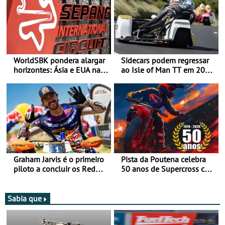
WorldSBK pondera alargar
Sidecars podem regressar
horizontes: Ásia e EUA na
ao Isle of Man TT em 2027
mira para 2027
após revisão de segurança
Graham Jarvis é o primeiro
Pista da Poutena celebra
piloto a concluir os Red
50 anos de Supercross com
Bull Romaniacs numa
jornada dupla, dias 1 e 2
moto elétrica
de agosto
Sabia que