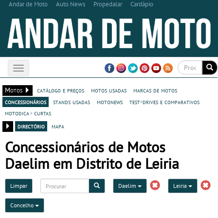
Andar de Moto
Auto News
Propedalar
Cardápio
Toggle
navigation
Motos
catálogo e preços
motos usadas
marcas de motos
concessionários
stands usadas
motonews
test-drives e comparativos
motodica - curtas
directório
mapa
Concessionários de Motos
Daelim em Distrito de Leiria
Limpar
Daelim
Leiria
Concelho