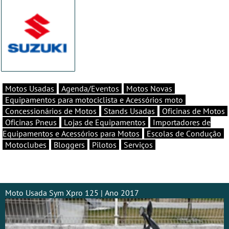
Motos Usadas
Agenda/Eventos
Motos Novas
Equipamentos para motociclista e Acessórios moto
Concessionários de Motos
Stands Usadas
Oficinas de Motos
Oficinas Pneus
Lojas de Equipamentos
Importadores de
Equipamentos e Acessórios para Motos
Escolas de Condução
Motoclubes
Bloggers
Pilotos
Serviços
Moto Usada Sym Xpro 125 | Ano 2017