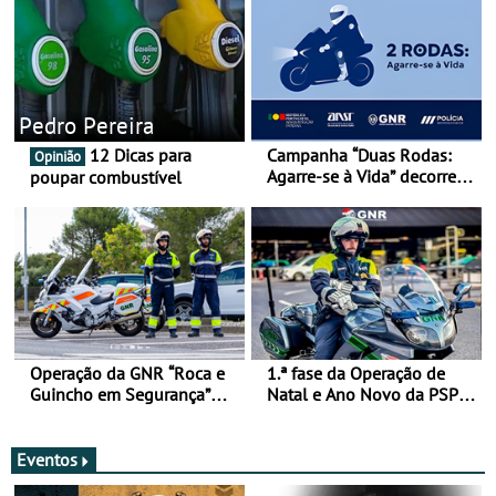
Pedro Pereira
12 Dicas para
Campanha “Duas Rodas:
Opinião
Agarre-se à Vida” decorre
poupar combustível
de 17 a 23 de março
Operação da GNR “Roca e
1.ª fase da Operação de
Guincho em Segurança”
Natal e Ano Novo da PSP e
com resultados que
GNR menos trágica
merecem reflexão
Eventos