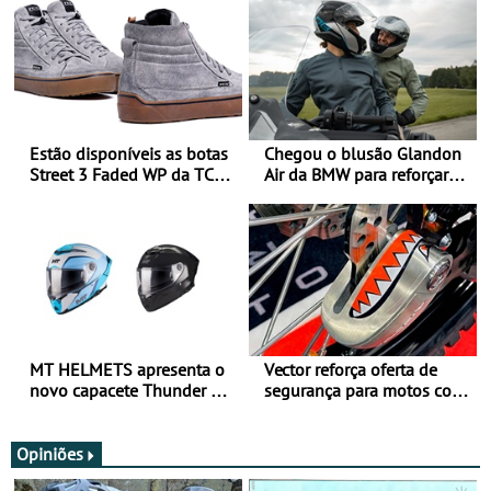
Estão disponíveis as botas
Chegou o blusão Glandon
Street 3 Faded WP da TCX
Air da BMW para reforçar
para utilização durante
oferta de equipamento de
todo o ano
verão
MT HELMETS apresenta o
Vector reforça oferta de
novo capacete Thunder 4 R
segurança para motos com
SV
nova gama de cadeados
JawX
Opiniões