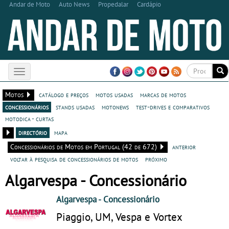
Andar de Moto
Auto News
Propedalar
Cardápio
Toggle
navigation
Motos
catálogo e preços
motos usadas
marcas de motos
concessionários
stands usadas
motonews
test-drives e comparativos
motodica - curtas
directório
mapa
Concessionários de Motos em Portugal (42 de 672)
anterior
voltar à pesquisa de concessionários de motos
próximo
Algarvespa - Concessionário
Algarvespa
- Concessionário
Piaggio, UM, Vespa e Vortex