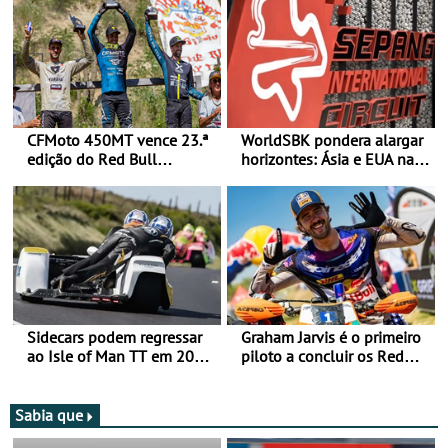
CFMoto 450MT vence 23.ª
WorldSBK pondera alargar
edição do Red Bull
horizontes: Ásia e EUA na
Romaniacs nas 3
mira para 2027
Categorias Adventure -
Vitória na Ultimate, Core e
Lite
Sidecars podem regressar
Graham Jarvis é o primeiro
ao Isle of Man TT em 2027
piloto a concluir os Red
após revisão de segurança
Bull Romaniacs numa
moto elétrica
Sabia que