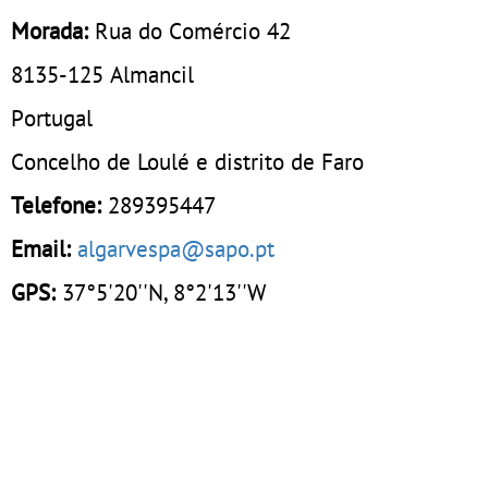
Morada:
Rua do Comércio 42
8135-125
Almancil
Portugal
Concelho de Loulé e distrito de Faro
Telefone:
289395447
Email:
algarvespa@sapo.pt
GPS:
37°5'20''N, 8°2'13''W