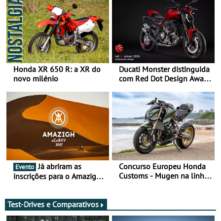
Honda XR 650 R: a XR do
Ducati Monster distinguida
novo milénio
com Red Dot Design Award
2026
Já abriram as
Concurso Europeu Honda
Evento
Customs - Mugen na linha
inscrições para o Amazigh
da frente, vote nela para
Raid 2027, que decorre em
ganhar
Marrocos, de 23 abril a 1
maio - The ultimate
Test-Drives e Comparativos
experience in Morocco