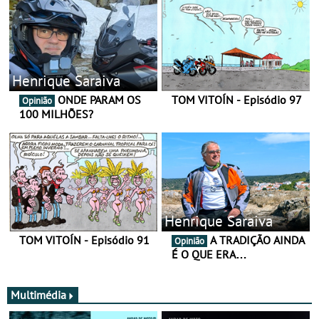
Henrique Saraiva
ONDE PARAM OS
TOM VITOÍN - Episódio 97
Opinião
100 MILHÕES?
Henrique Saraiva
TOM VITOÍN - Episódio 91
A TRADIÇÃO AINDA
Opinião
É O QUE ERA…
Multimédia