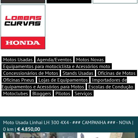
Motos Usadas
Agenda/Eventos
Motos Novas
Equipamentos para motociclista e Acessórios moto
Concessionários de Motos
Stands Usadas
Oficinas de Motos
Oficinas Pneus
Lojas de Equipamentos
Importadores de
Equipamentos e Acessórios para Motos
Escolas de Condução
Motoclubes
Bloggers
Pilotos
Serviços
Moto Usada Linhai LH 300 4X4 - ### CAMPANHA ### - NOVA |
0 km |
€ 4.850,00