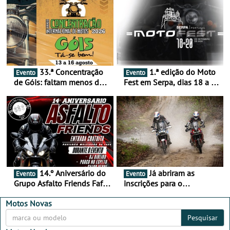
33.ª Concentração
1.ª edição do Moto
Evento
Evento
de Góis: faltam menos de
Fest em Serpa, dias 18 a 20
duas semanas! - De 13 a
de setembro - A cultura das
16 de agosto
duas rodas invade o Baixo
Alentejo
14.º Aniversário do
Já abriram as
Evento
Evento
Grupo Asfalto Friends Fafe,
inscrições para o
dia 26 de setembro de
MotorBeach Rally Raid
2026
2026
Motos Novas
Pesquisar