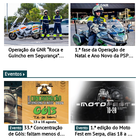
de 17 a 23 de março
Operação da GNR “Roca e
1.ª fase da Operação de
Guincho em Segurança”
Natal e Ano Novo da PSP e
com resultados que
GNR menos trágica
merecem reflexão
Eventos
33.ª Concentração
1.ª edição do Moto
Evento
Evento
de Góis: faltam menos de
Fest em Serpa, dias 18 a 20