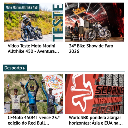
fotos (sábado)
Vídeo Teste Moto Morini
34º Bike Show de Faro
Alltrhike 450 - Aventura
2026
Acessível
Desporto
CFMoto 450MT vence 23.ª
WorldSBK pondera alargar
edição do Red Bull
horizontes: Ásia e EUA na