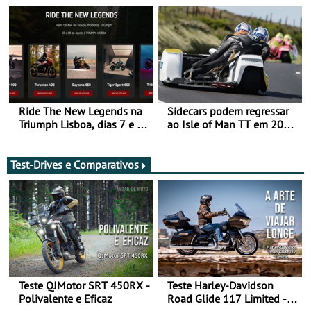
da frente, vote nela para
ganhar
Ride The New Legends na
Sidecars podem regressar
Triumph Lisboa, dias 7 e 8
ao Isle of Man TT em 2027
de agosto
após revisão de segurança
Test-Drives e Comparativos
Teste QJMotor SRT 450RX -
Teste Harley-Davidson
Polivalente e Eficaz
Road Glide 117 Limited - A