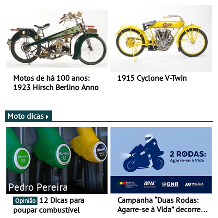
há mais de 120 anos nas
duas rodas!
Motos de há 100 anos:
1915 Cyclone V-Twin
1923 Hirsch Berlino Anno
Moto dicas
Pedro Pereira
12 Dicas para
Campanha “Duas Rodas:
Opinião
Agarre-se à Vida” decorre
poupar combustível