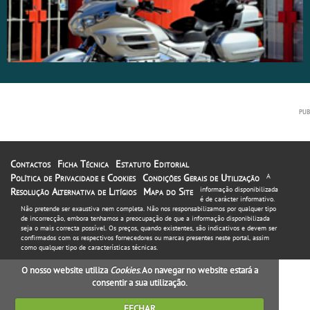
Contactos
Ficha Técnica
Estatuto Editorial
Política de Privacidade e Cookies
Condições Gerais de Utilização
A
informação disponibilizada
Resolução Alternativa de Litígios
Mapa do Site
é de carácter informativo.
Não pretende ser exaustiva nem completa. Não nos responsabilizamos por qualquer tipo
de incorrecção, embora tenhamos a preocupação de que a informação disponibilizada
seja o mais correcta possível. Os preços, quando existentes, são indicativos e devem ser
confirmados com os respectivos fornecedores ou marcas presentes neste portal, assim
como qualquer tipo de características técnicas.
O nosso website utiliza
Cookies
. Ao navegar no website estará a
consentir a sua utilização.
FECHAR