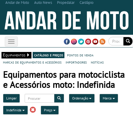
Andar de Moto
Auto News
Propedalar
Cardápio
Toggle
navigation
Equipamentos
catálogo e preços
pontos de venda
marcas de equipamentos e acessórios
importadores
notícias
Equipamentos para motociclista
e Acessórios moto: Indefinida
Limpar
Ordenação
Marca
Indefinida
Preço