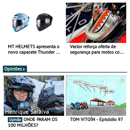
para utilização durante
oferta de equipamento de
todo o ano
verão
MT HELMETS apresenta o
Vector reforça oferta de
novo capacete Thunder 4 R
segurança para motos com
SV
nova gama de cadeados
JawX
Opiniões
Henrique Saraiva
ONDE PARAM OS
TOM VITOÍN - Episódio 97
Opinião
100 MILHÕES?