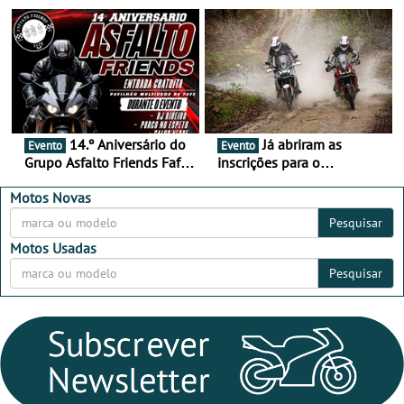
duas semanas! - De 13 a
de setembro - A cultura das
16 de agosto
duas rodas invade o Baixo
Alentejo
14.º Aniversário do
Já abriram as
Evento
Evento
Grupo Asfalto Friends Fafe,
inscrições para o
dia 26 de setembro de
MotorBeach Rally Raid
2026
2026
Motos Novas
Pesquisar
Motos Usadas
Pesquisar