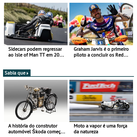
Romaniacs nas 3
mira para 2027
Categorias Adventure -
Vitória na Ultimate, Core e
Lite
Sidecars podem regressar
Graham Jarvis é o primeiro
ao Isle of Man TT em 2027
piloto a concluir os Red
após revisão de segurança
Bull Romaniacs numa
moto elétrica
Sabia que
A história do construtor
Moto a vapor é uma força
automóvel Škoda começou
da natureza