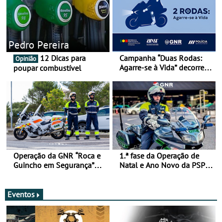
Pedro Pereira
12 Dicas para
Campanha “Duas Rodas:
Opinião
Agarre-se à Vida” decorre
poupar combustível
de 17 a 23 de março
Operação da GNR “Roca e
1.ª fase da Operação de
Guincho em Segurança”
Natal e Ano Novo da PSP e
com resultados que
GNR menos trágica
merecem reflexão
Eventos