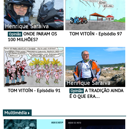
Henrique Saraiva
ONDE PARAM OS
TOM VITOÍN - Episódio 97
Opinião
100 MILHÕES?
Henrique Saraiva
TOM VITOÍN - Episódio 91
A TRADIÇÃO AINDA
Opinião
É O QUE ERA…
Multimédia