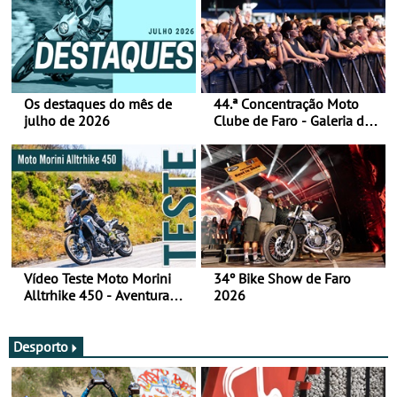
Os destaques do mês de
44.ª Concentração Moto
julho de 2026
Clube de Faro - Galeria de
fotos (sábado)
Vídeo Teste Moto Morini
34º Bike Show de Faro
Alltrhike 450 - Aventura
2026
Acessível
Desporto