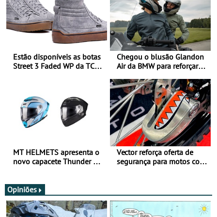
Estão disponíveis as botas
Chegou o blusão Glandon
Street 3 Faded WP da TCX
Air da BMW para reforçar
para utilização durante
oferta de equipamento de
todo o ano
verão
MT HELMETS apresenta o
Vector reforça oferta de
novo capacete Thunder 4 R
segurança para motos com
SV
nova gama de cadeados
JawX
Opiniões