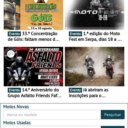
33.ª Concentração
1.ª edição do Moto
Evento
Evento
de Góis: faltam menos de
Fest em Serpa, dias 18 a 20
duas semanas! - De 13 a
de setembro - A cultura das
16 de agosto
duas rodas invade o Baixo
Alentejo
14.º Aniversário do
Já abriram as
Evento
Evento
Grupo Asfalto Friends Fafe,
inscrições para o
dia 26 de setembro de
MotorBeach Rally Raid
2026
2026
Motos Novas
Pesquisar
Motos Usadas