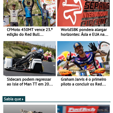
CFMoto 450MT vence 23.ª
WorldSBK pondera alargar
edição do Red Bull
horizontes: Ásia e EUA na
Romaniacs nas 3
mira para 2027
Categorias Adventure -
Vitória na Ultimate, Core e
Lite
Sidecars podem regressar
Graham Jarvis é o primeiro
ao Isle of Man TT em 2027
piloto a concluir os Red
após revisão de segurança
Bull Romaniacs numa
moto elétrica
Sabia que