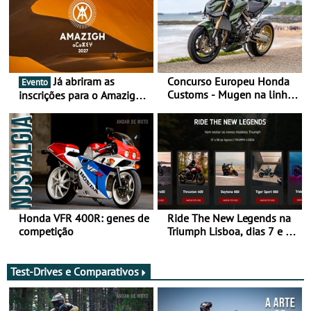
Já abriram as
Concurso Europeu Honda
Evento
Customs - Mugen na linha
inscrições para o Amazigh
da frente, vote nela para
Raid 2027, que decorre em
ganhar
Marrocos, de 23 abril a 1
maio - The ultimate
experience in Morocco
Honda VFR 400R: genes de
Ride The New Legends na
competição
Triumph Lisboa, dias 7 e 8
de agosto
Test-Drives e Comparativos