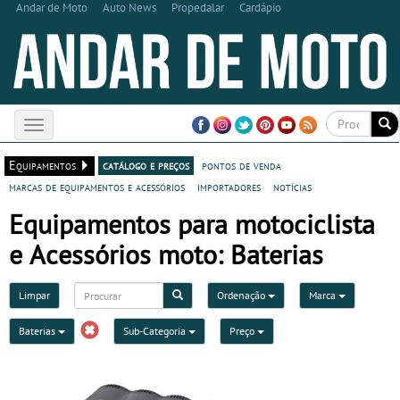
Andar de Moto
Auto News
Propedalar
Cardápio
Toggle
navigation
Equipamentos
catálogo e preços
pontos de venda
marcas de equipamentos e acessórios
importadores
notícias
Equipamentos para motociclista
e Acessórios moto: Baterias
Limpar
Ordenação
Marca
Baterias
Sub-Categoria
Preço