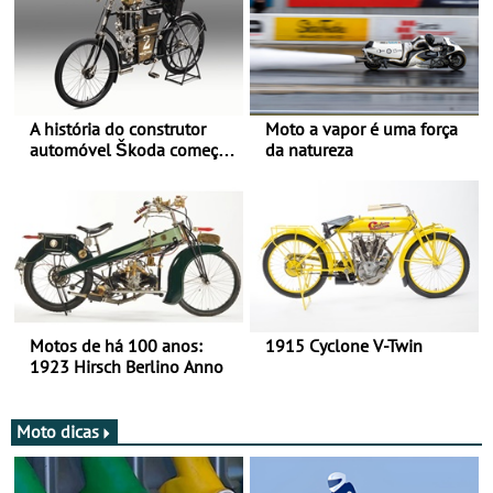
A história do construtor
Moto a vapor é uma força
automóvel Škoda começou
da natureza
há mais de 120 anos nas
duas rodas!
Motos de há 100 anos:
1915 Cyclone V-Twin
1923 Hirsch Berlino Anno
Moto dicas