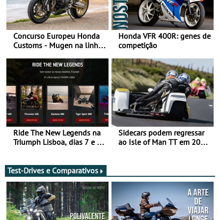
Concurso Europeu Honda
Honda VFR 400R: genes de
Customs - Mugen na linha
competição
da frente, vote nela para
ganhar
Ride The New Legends na
Sidecars podem regressar
Triumph Lisboa, dias 7 e 8
ao Isle of Man TT em 2027
de agosto
após revisão de segurança
Test-Drives e Comparativos