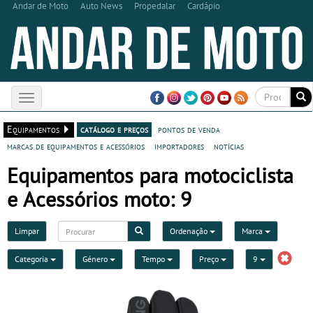
Andar de Moto
Auto News
Propedalar
Cardápio
Toggle
navigation
Equipamentos
catálogo e preços
pontos de venda
marcas de equipamentos e acessórios
importadores
notícias
Equipamentos para motociclista
e Acessórios moto: 9
Limpar
Ordenação
Marca
Categoria
Género
Tempo
Preço
9