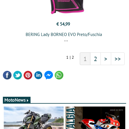
€ 54,99
BERING Lady BORNEO EVO Preto/Fuschia
1 | 2
1
2
>
>>
MotoNews