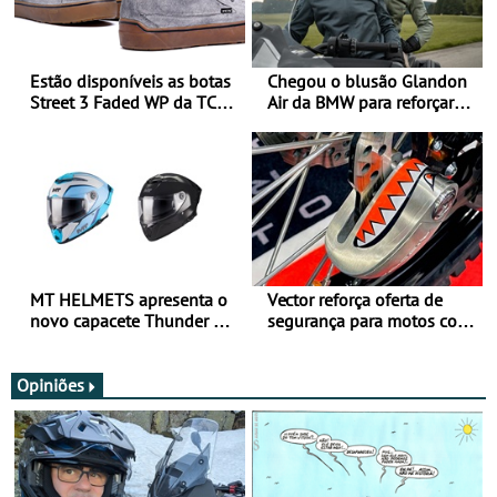
Estão disponíveis as botas
Chegou o blusão Glandon
Street 3 Faded WP da TCX
Air da BMW para reforçar
para utilização durante
oferta de equipamento de
todo o ano
verão
MT HELMETS apresenta o
Vector reforça oferta de
novo capacete Thunder 4 R
segurança para motos com
SV
nova gama de cadeados
JawX
Opiniões