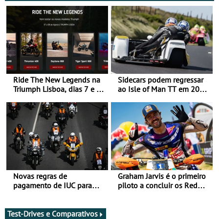
Ride The New Legends na
Sidecars podem regressar
Triumph Lisboa, dias 7 e 8
ao Isle of Man TT em 2027
de agosto
após revisão de segurança
Novas regras de
Graham Jarvis é o primeiro
pagamento de IUC para
piloto a concluir os Red
2028 - Com ano de
Bull Romaniacs numa
transição em 2027
moto elétrica
Test-Drives e Comparativos