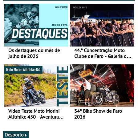
Os destaques do mês de
44.ª Concentração Moto
julho de 2026
Clube de Faro - Galeria de
fotos (sábado)
Vídeo Teste Moto Morini
34º Bike Show de Faro
Alltrhike 450 - Aventura
2026
Acessível
Desporto