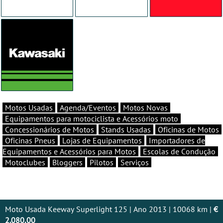
Motos Usadas
Agenda/Eventos
Motos Novas
Equipamentos para motociclista e Acessórios moto
Concessionários de Motos
Stands Usadas
Oficinas de Motos
Oficinas Pneus
Lojas de Equipamentos
Importadores de
Equipamentos e Acessórios para Motos
Escolas de Condução
Motoclubes
Bloggers
Pilotos
Serviços
Moto Usada Keeway Superlight 125 | Ano 2013 | 10068 km |
€
2.080,00