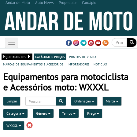
Andar de Moto
Auto News
Propedalar
Cardápio
Toggle
navigation
Equipamentos
catálogo e preços
pontos de venda
marcas de equipamentos e acessórios
importadores
notícias
Equipamentos para motociclista
e Acessórios moto: WXXXL
Limpar
Ordenação
Marca
Categoria
Género
Tempo
Preço
WXXXL