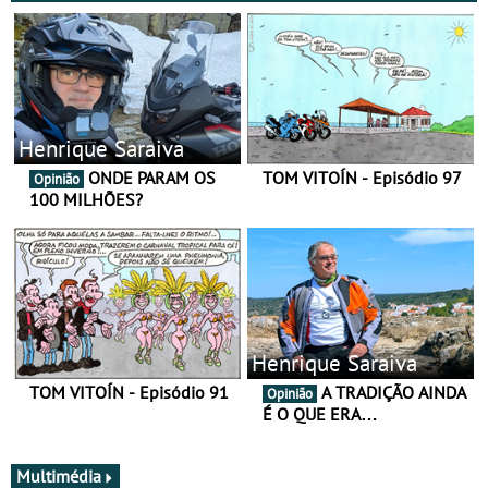
Henrique Saraiva
ONDE PARAM OS
TOM VITOÍN - Episódio 97
Opinião
100 MILHÕES?
Henrique Saraiva
TOM VITOÍN - Episódio 91
A TRADIÇÃO AINDA
Opinião
É O QUE ERA…
Multimédia