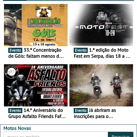
33.ª Concentração
1.ª edição do Moto
Evento
Evento
de Góis: faltam menos de
Fest em Serpa, dias 18 a 20
duas semanas! - De 13 a
de setembro - A cultura das
16 de agosto
duas rodas invade o Baixo
Alentejo
14.º Aniversário do
Já abriram as
Evento
Evento
Grupo Asfalto Friends Fafe,
inscrições para o
dia 26 de setembro de
MotorBeach Rally Raid
2026
2026
Motos Novas
Pesquisar