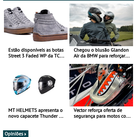
Estão disponíveis as botas
Chegou o blusão Glandon
Street 3 Faded WP da TCX
Air da BMW para reforçar
para utilização durante
oferta de equipamento de
todo o ano
verão
MT HELMETS apresenta o
Vector reforça oferta de
novo capacete Thunder 4 R
segurança para motos com
SV
nova gama de cadeados
JawX
Opiniões