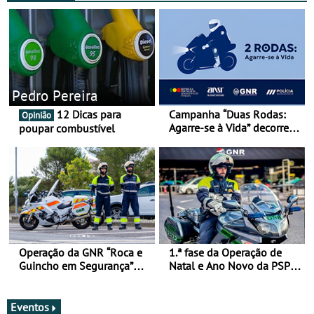
Pedro Pereira
12 Dicas para
Campanha “Duas Rodas:
Opinião
Agarre-se à Vida” decorre
poupar combustível
de 17 a 23 de março
Operação da GNR “Roca e
1.ª fase da Operação de
Guincho em Segurança”
Natal e Ano Novo da PSP e
com resultados que
GNR menos trágica
merecem reflexão
Eventos