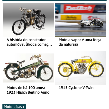
A história do construtor
Moto a vapor é uma força
automóvel Škoda começou
da natureza
há mais de 120 anos nas
duas rodas!
Motos de há 100 anos:
1915 Cyclone V-Twin
1923 Hirsch Berlino Anno
Moto dicas