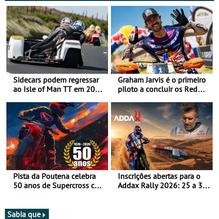
Sidecars podem regressar
Graham Jarvis é o primeiro
ao Isle of Man TT em 2027
piloto a concluir os Red
após revisão de segurança
Bull Romaniacs numa
moto elétrica
Pista da Poutena celebra
Inscrições abertas para o
50 anos de Supercross com
Addax Rally 2026: 25 a 30
jornada dupla, dias 1 e 2
de outubro - Proposta de
de agosto
participação com o Team
Bianchi Prata
Sabia que