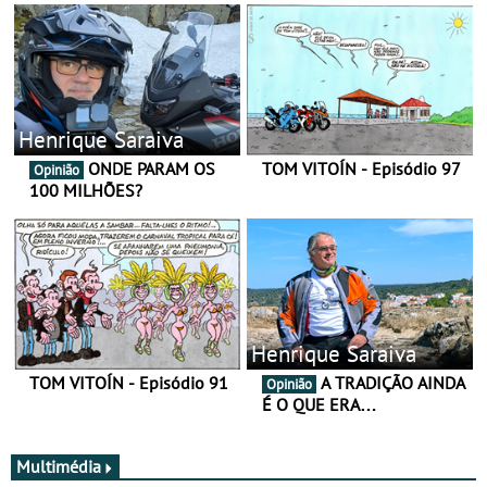
Henrique Saraiva
ONDE PARAM OS
TOM VITOÍN - Episódio 97
Opinião
100 MILHÕES?
Henrique Saraiva
TOM VITOÍN - Episódio 91
A TRADIÇÃO AINDA
Opinião
É O QUE ERA…
Multimédia