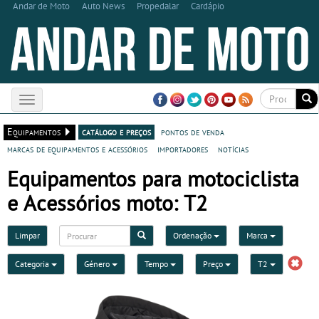
Andar de Moto
Auto News
Propedalar
Cardápio
Toggle
navigation
Equipamentos
catálogo e preços
pontos de venda
marcas de equipamentos e acessórios
importadores
notícias
Equipamentos para motociclista
e Acessórios moto: T2
Limpar
Ordenação
Marca
Categoria
Género
Tempo
Preço
T2