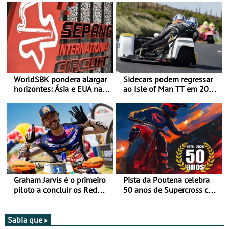
WorldSBK pondera alargar
Sidecars podem regressar
horizontes: Ásia e EUA na
ao Isle of Man TT em 2027
mira para 2027
após revisão de segurança
Graham Jarvis é o primeiro
Pista da Poutena celebra
piloto a concluir os Red
50 anos de Supercross com
Bull Romaniacs numa
jornada dupla, dias 1 e 2
moto elétrica
de agosto
Sabia que