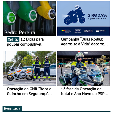
Pedro Pereira
12 Dicas para
Campanha “Duas Rodas:
Opinião
Agarre-se à Vida” decorre
poupar combustível
de 17 a 23 de março
Operação da GNR “Roca e
1.ª fase da Operação de
Guincho em Segurança”
Natal e Ano Novo da PSP e
com resultados que
GNR menos trágica
merecem reflexão
Eventos