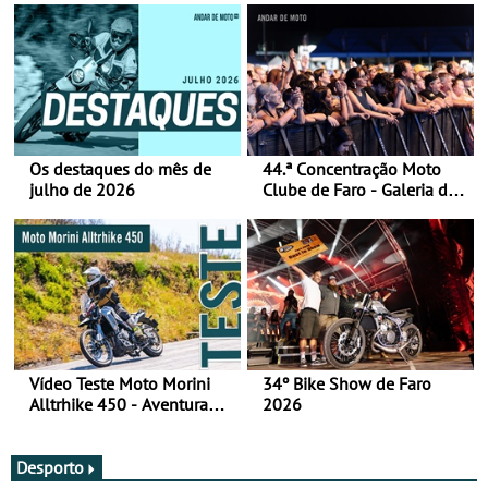
Os destaques do mês de
44.ª Concentração Moto
julho de 2026
Clube de Faro - Galeria de
fotos (sábado)
Vídeo Teste Moto Morini
34º Bike Show de Faro
Alltrhike 450 - Aventura
2026
Acessível
Desporto