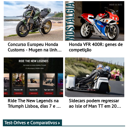
Concurso Europeu Honda
Honda VFR 400R: genes de
Customs - Mugen na linha
competição
da frente, vote nela para
ganhar
Ride The New Legends na
Sidecars podem regressar
Triumph Lisboa, dias 7 e 8
ao Isle of Man TT em 2027
de agosto
após revisão de segurança
Test-Drives e Comparativos