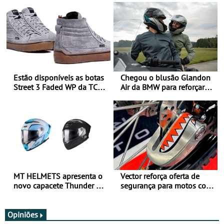
Estão disponíveis as botas
Chegou o blusão Glandon
Street 3 Faded WP da TCX
Air da BMW para reforçar
para utilização durante
oferta de equipamento de
todo o ano
verão
MT HELMETS apresenta o
Vector reforça oferta de
novo capacete Thunder 4 R
segurança para motos com
SV
nova gama de cadeados
JawX
Opiniões