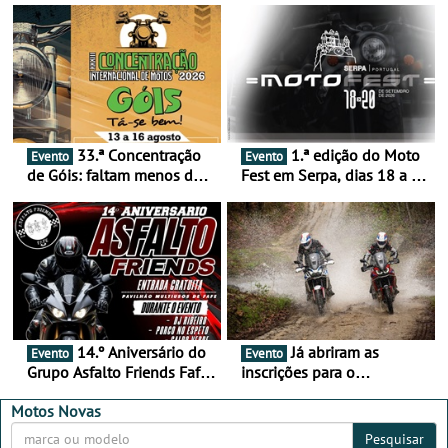
33.ª Concentração
1.ª edição do Moto
Evento
Evento
de Góis: faltam menos de
Fest em Serpa, dias 18 a 20
duas semanas! - De 13 a
de setembro - A cultura das
16 de agosto
duas rodas invade o Baixo
Alentejo
14.º Aniversário do
Já abriram as
Evento
Evento
Grupo Asfalto Friends Fafe,
inscrições para o
dia 26 de setembro de
MotorBeach Rally Raid
2026
2026
Motos Novas
Pesquisar