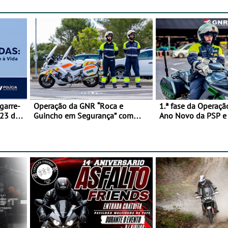
garre-
Operação da GNR “Roca e
1.ª fase da Operaçã
 23 de
Guincho em Segurança” com
Ano Novo da PSP 
resultados que merecem reflexão
trágica