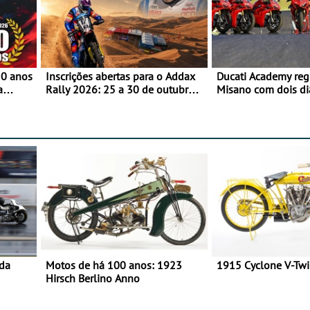
50 anos
Inscrições abertas para o Addax
Ducati Academy reg
a
Rally 2026: 25 a 30 de outubro -
Misano com dois di
o
Proposta de participação com o
à condução em circu
Team Bianchi Prata
e 23 de setembro, 
World Circuit
 da
Motos de há 100 anos: 1923
1915 Cyclone V-Tw
Hirsch Berlino Anno