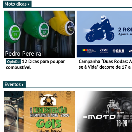
Moto dicas
Pedro Pereira
12 Dicas para poupar
Campanha “Duas Rodas: A
Opinião
se à Vida” decorre de 17 a
combustível
março
Eventos