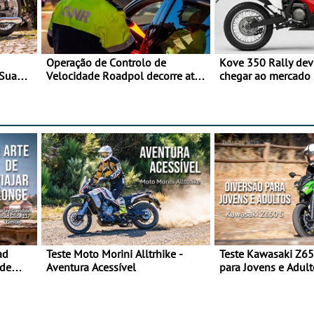
Operação de Controlo de
Kove 350 Rally de
 Sua
Velocidade Roadpol decorre até
chegar ao mercado
9 de agosto
ad
Teste Moto Morini Alltrhike -
Teste Kawasaki Z65
 de
Aventura Acessível
para Jovens e Adult