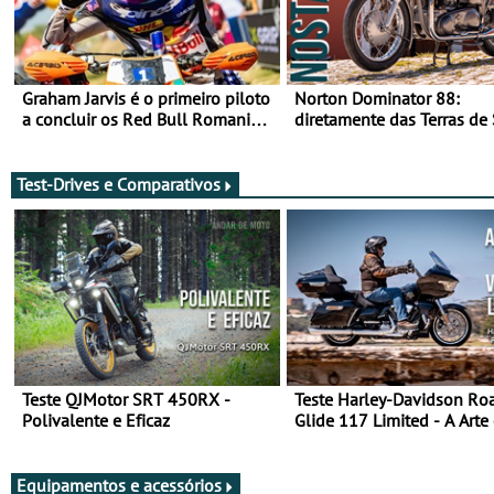
Graham Jarvis é o primeiro piloto
Norton Dominator 88:
a concluir os Red Bull Romaniacs
diretamente das Terras de
numa moto elétrica
Majestade
Test-Drives e Comparativos
Teste QJMotor SRT 450RX -
Teste Harley-Davidson Ro
Polivalente e Eficaz
Glide 117 Limited - A Arte
Viajar Longe
Equipamentos e acessórios