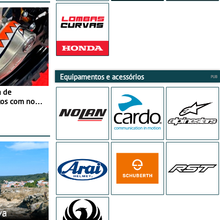
Equipamentos e acessórios
a de
tos com nova
 JawX
va