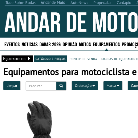
Tudo Sobre Rodas
Andar de Moto
AutoNews
Propedalar
Cardápio
EVENTOS
NOTÍCIAS
DAKAR 2026
OPINIÃO
MOTOS
EQUIPAMENTOS
PROMOÇ
Equipamentos
catálogo e preços
pontos de venda
marcas de equipamento
Equipamentos para motociclista e
Limpar
Ordenação
Marca
Cate