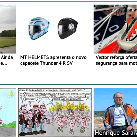
Air da
MT HELMETS apresenta o novo
Vector reforça ofert
de
capacete Thunder 4 R SV
segurança para mo
gama de cadeados
Henrique Sarai