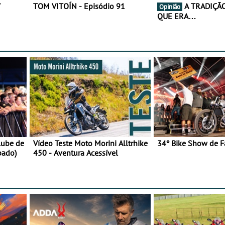
7
TOM VITOÍN - Episódio 91
A TRADIÇÃO AINDA É O
Opinião
QUE ERA…
lube de
Vídeo Teste Moto Morini Alltrhike
34º Bike Show de F
bado)
450 - Aventura Acessível