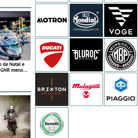
o de Natal e
e GNR menos