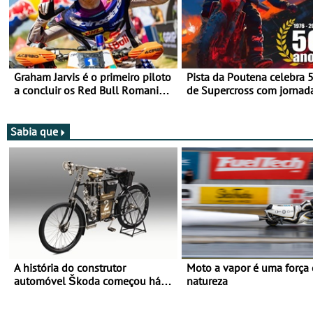
Graham Jarvis é o primeiro piloto
Pista da Poutena celebra 
a concluir os Red Bull Romaniacs
de Supercross com jornad
numa moto elétrica
dupla, dias 1 e 2 de agost
Sabia que
A história do construtor
Moto a vapor é uma força
automóvel Škoda começou há
natureza
mais de 120 anos nas duas
rodas!