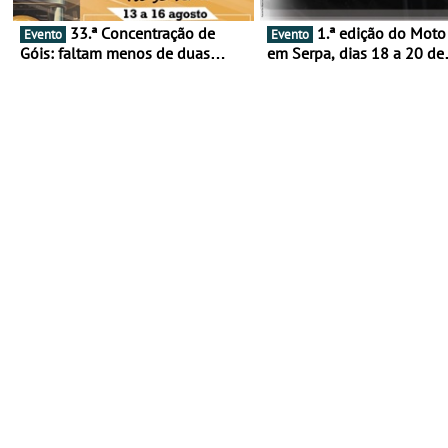
33.ª Concentração de
1.ª edição do Moto Fest
Evento
Evento
Góis: faltam menos de duas
em Serpa, dias 18 a 20 de
semanas! - De 13 a 16 de agosto
setembro - A cultura das 
rodas invade o Baixo Alen