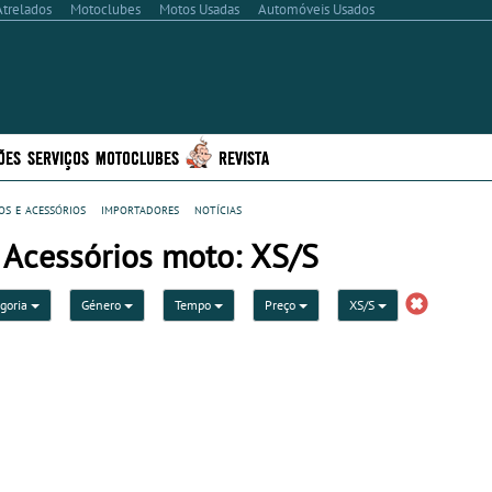
Atrelados
Motoclubes
Motos Usadas
Automóveis Usados
ÕES
SERVIÇOS
MOTOCLUBES
REVISTA
s e acessórios
importadores
notícias
 Acessórios moto: XS/S
goria
Género
Tempo
Preço
XS/S