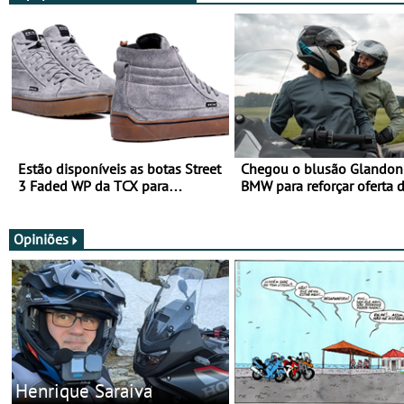
Estão disponíveis as botas Street
Chegou o blusão Glandon 
3 Faded WP da TCX para
BMW para reforçar oferta 
utilização durante todo o ano
equipamento de verão
Opiniões
Henrique Saraiva