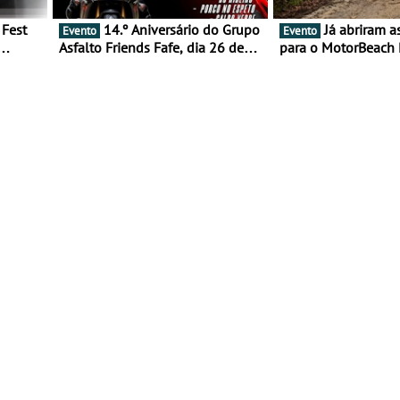
14.º Aniversário do Grupo
Já abriram as inscrições
Evento
Evento
Asfalto Friends Fafe, dia 26 de
para o MotorBeach 
duas
setembro de 2026
2026
tejo