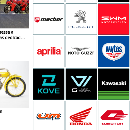
ressa a
as dedicados
ito - Dias 22
no Misano
in