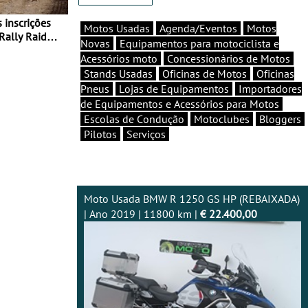
Motos Usadas
Agenda/Eventos
Motos
Rally Raid
Novas
Equipamentos para motociclista e
Acessórios moto
Concessionários de Motos
Stands Usadas
Oficinas de Motos
Oficinas
Pneus
Lojas de Equipamentos
Importadores
de Equipamentos e Acessórios para Motos
Escolas de Condução
Motoclubes
Bloggers
Pilotos
Serviços
Moto Usada BMW R 1250 GS HP (REBAIXADA)
| Ano 2019 | 11800 km |
€ 22.400,00