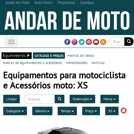
Andar de Moto
Auto News
Propedalar
Cardápio
Toggle
navigation
Equipamentos
catálogo e preços
pontos de venda
marcas de equipamentos e acessórios
importadores
notícias
Equipamentos para motociclista
e Acessórios moto: XS
Limpar
Ordenação
Marca
Categoria
Género
Tempo
Preço
XS