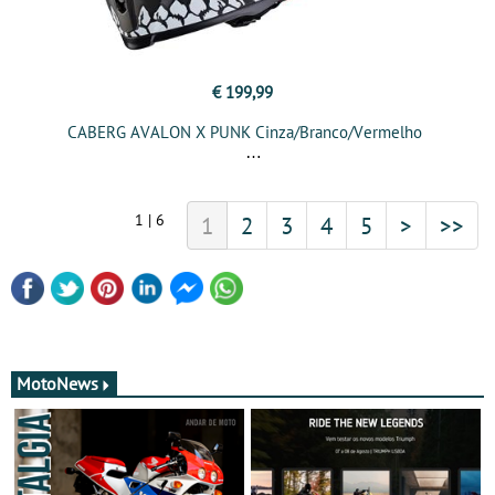
€ 199,99
CABERG AVALON X PUNK Cinza/Branco/Vermelho
1 | 6
1
2
3
4
5
>
>>
MotoNews