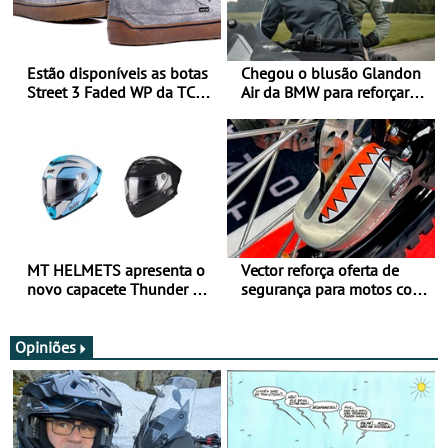
Estão disponíveis as botas
Chegou o blusão Glandon
Street 3 Faded WP da TCX
Air da BMW para reforçar
para utilização durante
oferta de equipamento de
todo o ano
verão
MT HELMETS apresenta o
Vector reforça oferta de
novo capacete Thunder 4 R
segurança para motos com
SV
nova gama de cadeados
JawX
Opiniões