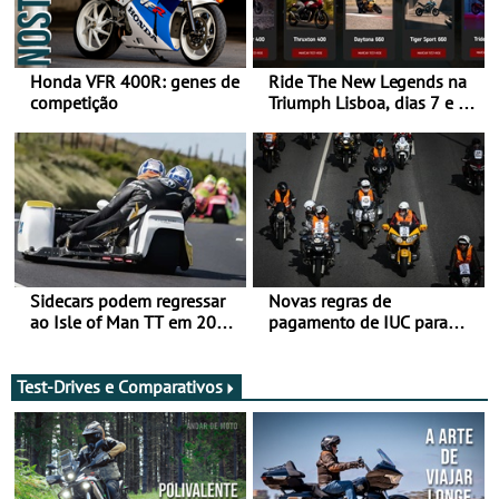
Honda VFR 400R: genes de
Ride The New Legends na
competição
Triumph Lisboa, dias 7 e 8
de agosto
Sidecars podem regressar
Novas regras de
ao Isle of Man TT em 2027
pagamento de IUC para
após revisão de segurança
2028 - Com ano de
transição em 2027
Test-Drives e Comparativos