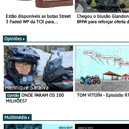
Estão disponíveis as botas Street
Chegou o blusão Glandon 
3 Faded WP da TCX para
BMW para reforçar oferta 
utilização durante todo o ano
equipamento de verão
Opiniões
Henrique Saraiva
ONDE PARAM OS 100
TOM VITOÍN - Episódio 9
Opinião
MILHÕES?
Multimédia