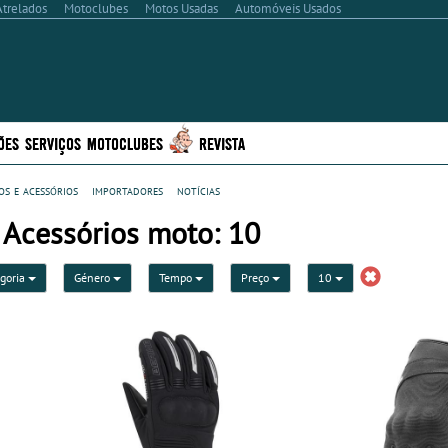
Atrelados
Motoclubes
Motos Usadas
Automóveis Usados
ÕES
SERVIÇOS
MOTOCLUBES
REVISTA
s e acessórios
importadores
notícias
 Acessórios moto: 10
goria
Género
Tempo
Preço
10