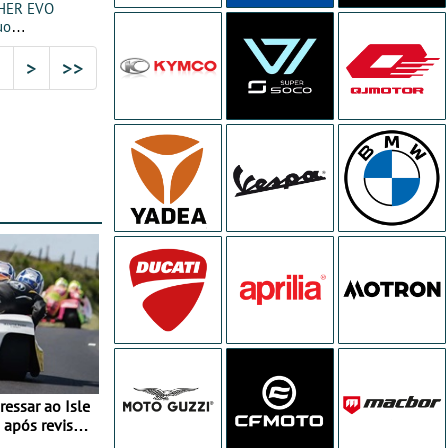
HER EVO
uo
2
>
>>
essar ao Isle
após revisão