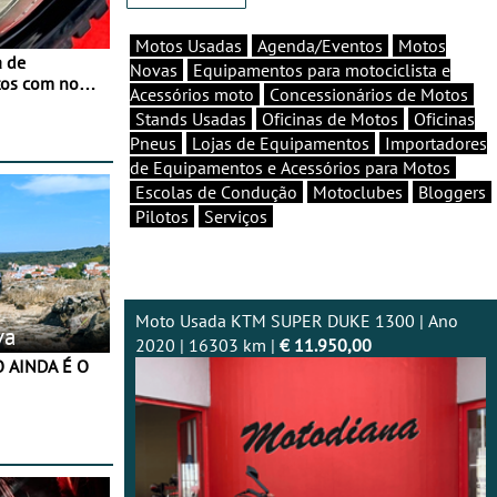
Motos Usadas
Agenda/Eventos
Motos
a de
Novas
Equipamentos para motociclista e
tos com nova
Acessórios moto
Concessionários de Motos
 JawX
Stands Usadas
Oficinas de Motos
Oficinas
Pneus
Lojas de Equipamentos
Importadores
de Equipamentos e Acessórios para Motos
Escolas de Condução
Motoclubes
Bloggers
Pilotos
Serviços
Moto Usada KTM SUPER DUKE 1300 | Ano
va
2020 | 16303 km |
€ 11.950,00