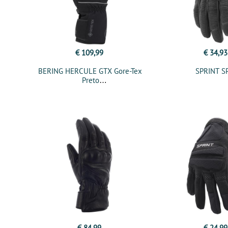
€ 109,99
€ 34,93
BERING HERCULE GTX Gore-Tex
SPRINT S
Preto
€ 84,99
€ 24,99