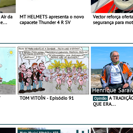
Air da
MT HELMETS apresenta o novo
Vector reforça ofert
de
capacete Thunder 4 R SV
segurança para mo
gama de cadeados
Henrique Sarai
7
TOM VITOÍN - Episódio 91
A TRADIÇÃO AINDA É O
Opinião
QUE ERA…