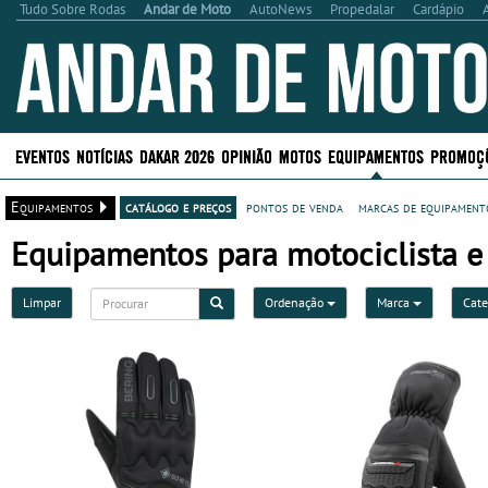
Tudo Sobre Rodas
Andar de Moto
AutoNews
Propedalar
Cardápio
EVENTOS
NOTÍCIAS
DAKAR 2026
OPINIÃO
MOTOS
EQUIPAMENTOS
PROMOÇ
Equipamentos
catálogo e preços
pontos de venda
marcas de equipamento
Equipamentos para motociclista e
Limpar
Ordenação
Marca
Cate