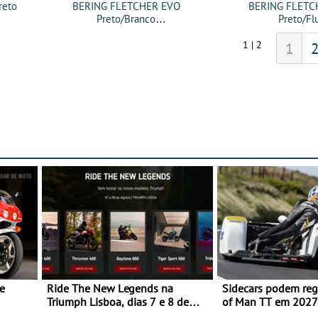
reto
BERING FLETCHER EVO
BERING FLETC
Preto/Branco
Preto/Fl
1 | 2
1
e
Ride The New Legends na
Sidecars podem regr
Triumph Lisboa, dias 7 e 8 de
of Man TT em 2027 
agosto
de segurança