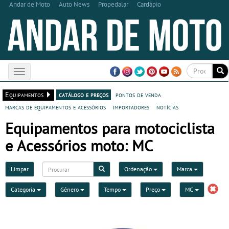
Andar de Moto
Auto News
Propedalar
Cardápio
Toggle
navigation
Equipamentos
catálogo e preços
pontos de venda
marcas de equipamentos e acessórios
importadores
notícias
Equipamentos para motociclista
e Acessórios moto: MC
Limpar
Ordenação
Marca
Categoria
Género
Tempo
Preço
MC