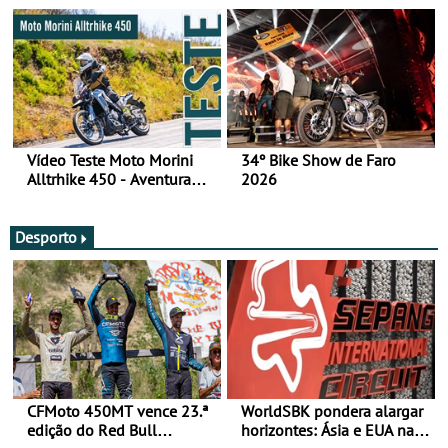
fotos (sábado)
Vídeo Teste Moto Morini
34º Bike Show de Faro
Alltrhike 450 - Aventura
2026
Acessível
Desporto
CFMoto 450MT vence 23.ª
WorldSBK pondera alargar
edição do Red Bull
horizontes: Ásia e EUA na