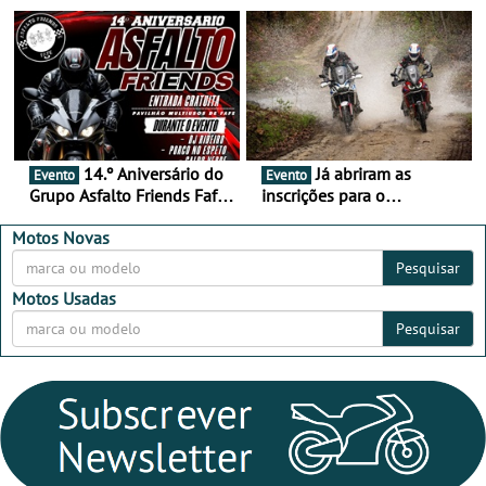
duas semanas! - De 13 a
de setembro - A cultura das
16 de agosto
duas rodas invade o Baixo
Alentejo
14.º Aniversário do
Já abriram as
Evento
Evento
Grupo Asfalto Friends Fafe,
inscrições para o
dia 26 de setembro de
MotorBeach Rally Raid
2026
2026
Motos Novas
Pesquisar
Motos Usadas
Pesquisar