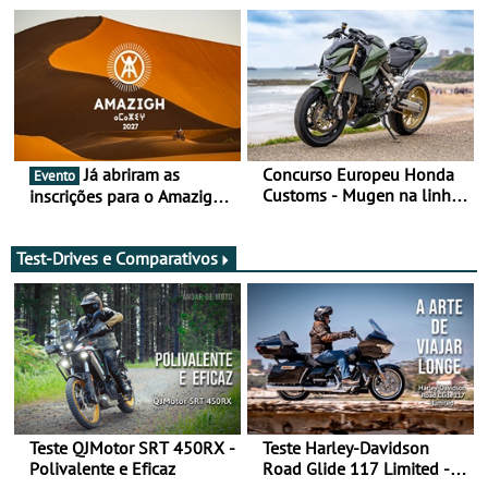
2026
Já abriram as
Concurso Europeu Honda
Evento
Customs - Mugen na linha
inscrições para o Amazigh
da frente, vote nela para
Raid 2027, que decorre em
ganhar
Marrocos, de 23 abril a 1
maio - The ultimate
Test-Drives e Comparativos
experience in Morocco
Teste QJMotor SRT 450RX -
Teste Harley-Davidson
Polivalente e Eficaz
Road Glide 117 Limited - A