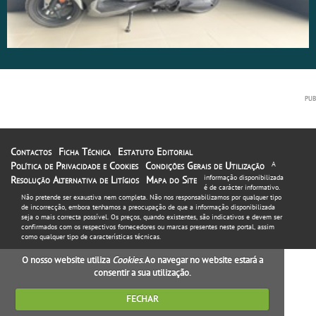
Contactos
Ficha Técnica
Estatuto Editorial
Política de Privacidade e Cookies
Condições Gerais de Utilização
A
informação disponibilizada
Resolução Alternativa de Litígios
Mapa do Site
é de carácter informativo.
Não pretende ser exaustiva nem completa. Não nos responsabilizamos por qualquer tipo
de incorrecção, embora tenhamos a preocupação de que a informação disponibilizada
seja o mais correcta possível. Os preços, quando existentes, são indicativos e devem ser
confirmados com os respectivos fornecedores ou marcas presentes neste portal, assim
como qualquer tipo de características técnicas.
O nosso website utiliza
Cookies
. Ao navegar no website estará a
consentir a sua utilização.
FECHAR