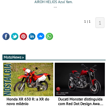
AIROH HELIOS Azul Yam.
1 | 1
1
MotoNews
Honda XR 650 R: a XR do
Ducati Monster distinguida
novo milénio
com Red Dot Design Award