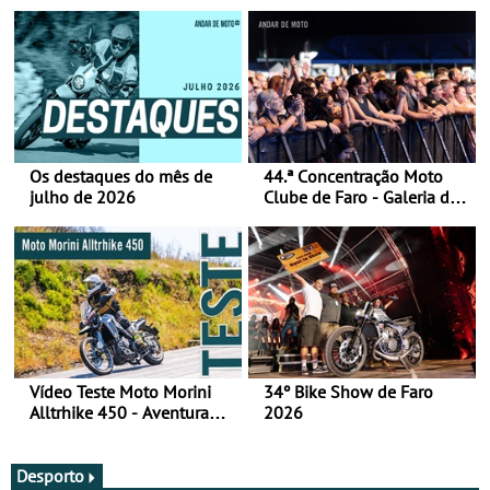
Os destaques do mês de
44.ª Concentração Moto
julho de 2026
Clube de Faro - Galeria de
fotos (sábado)
Vídeo Teste Moto Morini
34º Bike Show de Faro
Alltrhike 450 - Aventura
2026
Acessível
Desporto