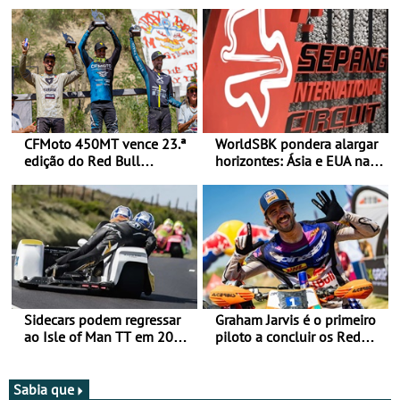
CFMoto 450MT vence 23.ª
WorldSBK pondera alargar
edição do Red Bull
horizontes: Ásia e EUA na
Romaniacs nas 3
mira para 2027
Categorias Adventure -
Vitória na Ultimate, Core e
Lite
Sidecars podem regressar
Graham Jarvis é o primeiro
ao Isle of Man TT em 2027
piloto a concluir os Red
após revisão de segurança
Bull Romaniacs numa
moto elétrica
Sabia que