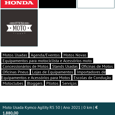
Motos Usadas
Agenda/Eventos
Motos Novas
Equipamentos para motociclista e Acessórios moto
Concessionários de Motos
Stands Usadas
Oficinas de Motos
Oficinas Pneus
Lojas de Equipamentos
Importadores de
Equipamentos e Acessórios para Motos
Escolas de Condução
Motoclubes
Bloggers
Pilotos
Serviços
Moto Usada Kymco Agility RS 50 | Ano 2021 | 0 km |
€
1.880,00