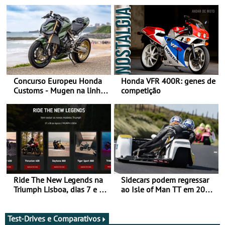
Concurso Europeu Honda
Honda VFR 400R: genes de
Customs - Mugen na linha
competição
da frente, vote nela para
ganhar
Ride The New Legends na
Sidecars podem regressar
Triumph Lisboa, dias 7 e 8
ao Isle of Man TT em 2027
de agosto
após revisão de segurança
Test-Drives e Comparativos