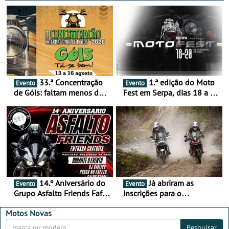
33.ª Concentração
1.ª edição do Moto
Evento
Evento
de Góis: faltam menos de
Fest em Serpa, dias 18 a 20
duas semanas! - De 13 a
de setembro - A cultura das
16 de agosto
duas rodas invade o Baixo
Alentejo
14.º Aniversário do
Já abriram as
Evento
Evento
Grupo Asfalto Friends Fafe,
inscrições para o
dia 26 de setembro de
MotorBeach Rally Raid
2026
2026
Motos Novas
Pesquisar