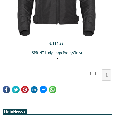
€ 114,99
SPRINT Lady Logo Preto/Cinza
1 | 1
1
MotoNews