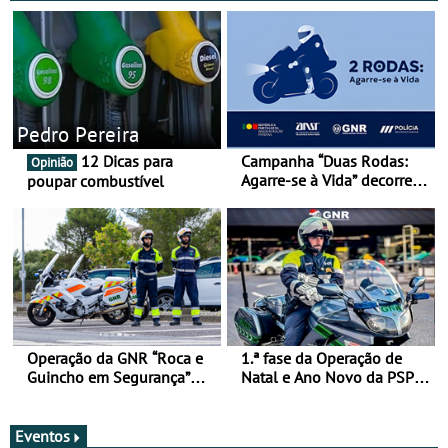
Pedro Pereira
12 Dicas para
Campanha “Duas Rodas:
Opinião
Agarre-se à Vida” decorre
poupar combustível
de 17 a 23 de março
Operação da GNR “Roca e
1.ª fase da Operação de
Guincho em Segurança”
Natal e Ano Novo da PSP e
com resultados que
GNR menos trágica
merecem reflexão
Eventos