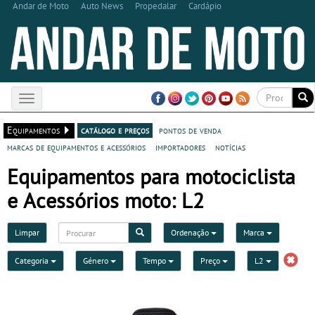
Andar de Moto
Auto News
Propedalar
Cardápio
Toggle
navigation
Equipamentos
catálogo e preços
pontos de venda
marcas de equipamentos e acessórios
importadores
notícias
Equipamentos para motociclista
e Acessórios moto: L2
Limpar
Ordenação
Marca
Categoria
Género
Tempo
Preço
L2