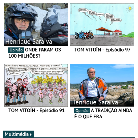
Henrique Saraiva
ONDE PARAM OS
TOM VITOÍN - Episódio 97
Opinião
100 MILHÕES?
Henrique Saraiva
TOM VITOÍN - Episódio 91
A TRADIÇÃO AINDA
Opinião
É O QUE ERA…
Multimédia