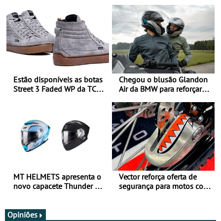
Estão disponíveis as botas
Chegou o blusão Glandon
Street 3 Faded WP da TCX
Air da BMW para reforçar
para utilização durante
oferta de equipamento de
todo o ano
verão
MT HELMETS apresenta o
Vector reforça oferta de
novo capacete Thunder 4 R
segurança para motos com
SV
nova gama de cadeados
JawX
Opiniões