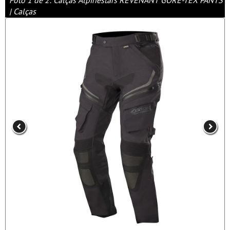
Foto 1 de 2: Calças Alpinestars REVENANT GORE-TEX PANTS
| Calças