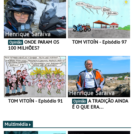
Henrique Saraiva
ONDE PARAM OS
TOM VITOÍN - Episódio 97
Opinião
100 MILHÕES?
Henrique Saraiva
TOM VITOÍN - Episódio 91
A TRADIÇÃO AINDA
Opinião
É O QUE ERA…
Multimédia