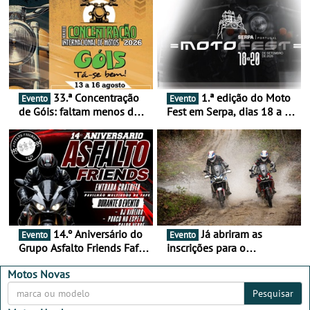
33.ª Concentração
1.ª edição do Moto
Evento
Evento
de Góis: faltam menos de
Fest em Serpa, dias 18 a 20
duas semanas! - De 13 a
de setembro - A cultura das
16 de agosto
duas rodas invade o Baixo
Alentejo
14.º Aniversário do
Já abriram as
Evento
Evento
Grupo Asfalto Friends Fafe,
inscrições para o
dia 26 de setembro de
MotorBeach Rally Raid
2026
2026
Motos Novas
Pesquisar