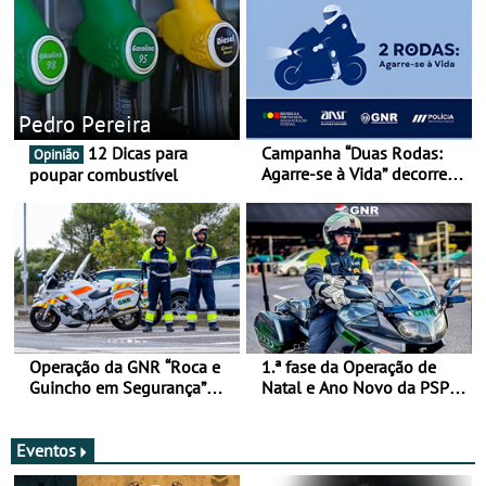
Pedro Pereira
12 Dicas para
Campanha “Duas Rodas:
Opinião
Agarre-se à Vida” decorre
poupar combustível
de 17 a 23 de março
Operação da GNR “Roca e
1.ª fase da Operação de
Guincho em Segurança”
Natal e Ano Novo da PSP e
com resultados que
GNR menos trágica
merecem reflexão
Eventos