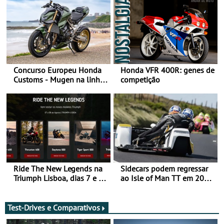
Concurso Europeu Honda
Honda VFR 400R: genes de
Customs - Mugen na linha
competição
da frente, vote nela para
ganhar
Ride The New Legends na
Sidecars podem regressar
Triumph Lisboa, dias 7 e 8
ao Isle of Man TT em 2027
de agosto
após revisão de segurança
Test-Drives e Comparativos