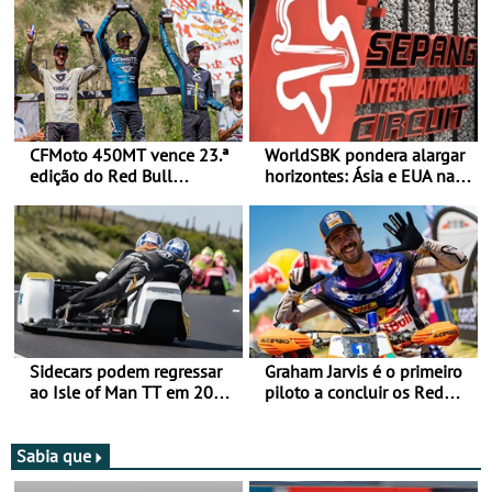
CFMoto 450MT vence 23.ª
WorldSBK pondera alargar
edição do Red Bull
horizontes: Ásia e EUA na
Romaniacs nas 3
mira para 2027
Categorias Adventure -
Vitória na Ultimate, Core e
Lite
Sidecars podem regressar
Graham Jarvis é o primeiro
ao Isle of Man TT em 2027
piloto a concluir os Red
após revisão de segurança
Bull Romaniacs numa
moto elétrica
Sabia que