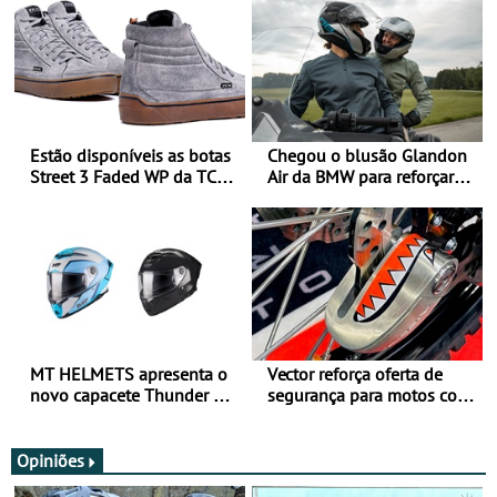
Estão disponíveis as botas
Chegou o blusão Glandon
Street 3 Faded WP da TCX
Air da BMW para reforçar
para utilização durante
oferta de equipamento de
todo o ano
verão
MT HELMETS apresenta o
Vector reforça oferta de
novo capacete Thunder 4 R
segurança para motos com
SV
nova gama de cadeados
JawX
Opiniões