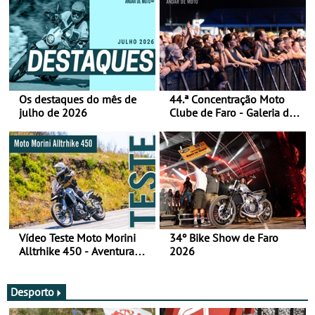
Os destaques do mês de
44.ª Concentração Moto
julho de 2026
Clube de Faro - Galeria de
fotos (sábado)
Vídeo Teste Moto Morini
34º Bike Show de Faro
Alltrhike 450 - Aventura
2026
Acessível
Desporto