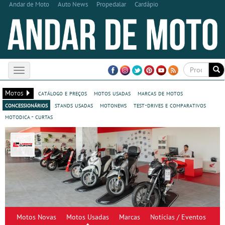
Andar de Moto
Auto News
Propedalar
Cardápio
Toggle
navigation
Motos
catálogo e preços
motos usadas
marcas de motos
concessionários
stands usadas
motonews
test-drives e comparativos
motodica - curtas
Motos Novas
Motos Usadas
Marcas
Notícias / Eventos