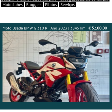
Motoclubes
Bloggers
Pilotos
Serviços
Moto Usada BMW G 310 R | Ano 2023 | 3845 km |
€ 5.100,00